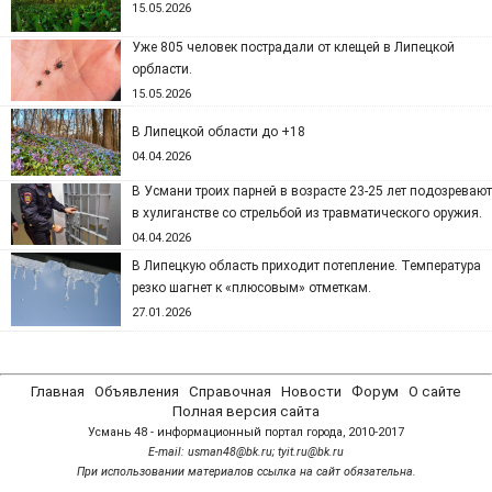
15.05.2026
Уже 805 человек пострадали от клещей в Липецкой
орбласти.
15.05.2026
В Липецкой области до +18
04.04.2026
В Усмани троих парней в возрасте 23-25 лет подозревают
в хулиганстве со стрельбой из травматического оружия.
04.04.2026
В Липецкую область приходит потепление. Температура
резко шагнет к «плюсовым» отметкам.
27.01.2026
Главная
Объявления
Справочная
Новости
Форум
О сайте
Полная версия сайта
Усмань 48 - информационный портал города, 2010-2017
Е-mail: usman48@bk.ru; tyit.ru@bk.ru
При использовании материалов ссылка на сайт обязательна.