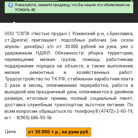
Пожалуйста, скажите продавцу, что Вы нашли это объявление на
УСМАНЬ 48
ООО "СХПХ «Чистые пруды» ( Усманский р-н, с.Бреславка,
ст.Дрязги) приглашает подсобных рабочих (на сезон
апрель- декабрь) з/п от 30.000 рублей на руки, уже с
удержанным НДФЛ. Обязанности: уборка территории,
перемещение мелких грузов, помощь работникам,
поддержание порядка на объекте, а также выполнение
мелких ремонтных и хозяйственных работ.
Трудоустройство по ТК РФ, стабильная заработная плата
2 раза в месяц, оплачиваемая переработка, работа в
выходной или праздничный день оплачивается в двойном
размере, итоговые премии, полный социальный пакет,
доставка служебным транспортом, льготное питание. По
всем вопросам обращаться по телефону:8 (47472)-2-60-19,
м.т. - 8(905) 686-95-56
Цена
:
от 30.000 т.р., на руки руб.