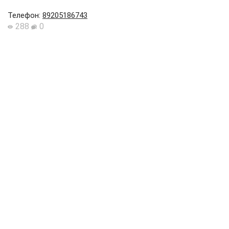
Телефон
:
89205186743
288
0