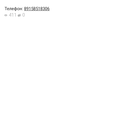
Телефон
:
89158518306
411
0