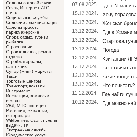
Салоны сотовой связи
07.08.2025.
где в Усмани 
Связь, Интернет, АТС,
почта
15.12.2024.
Хочу порадоват
Социальные службы
13.12.2024.
Сельские администрации
Женская брен
Салоны красоты,
13.12.2024.
Где в Усмани м
парикмахерские
Спорт, отдых, туризм,
13.12.2024.
Стартовал уник
рыбалка
Страхование
13.12.2024.
Погода
Строительство, ремонт,
отделка
13.12.2024.
Квитанции ЛГЭ
Cтройматериалы,
13.12.2024.
сантехника
как отличить п
Супер (мини) маркеты
13.12.2024.
Такси
какие концерты 
Торговые центры
13.12.2024.
Что почитать?
Транспорт, вокзалы
Инструмент
11.12.2024.
Где найти лучши
Инспекции, комиссии,
фонды
10.12.2024.
Где можно найт
УВД, МЧС, юстиция
Растения, животные,
ветеринары
Wildberries, Ozon, пункты
выдачи, ТК
Экстренные службы
Юридические услуги