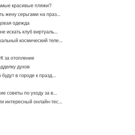
самые красивые пляжи?
ь жену серьгами на праз...
довая одежда
не искать клуб виртуаль...
альный космический теле...
К за отопление
одделку духов
будут в городе к празд...
е советы по уходу за в...
и интересный онлайн-тес...