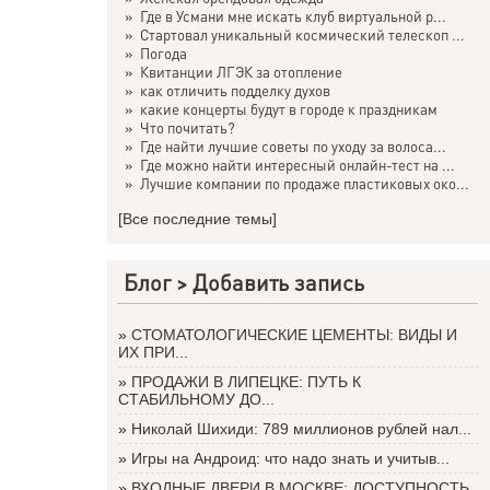
»
Где в Усмани мне искать клуб виртуальной р...
»
Стартовал уникальный космический телескоп ...
»
Погода
»
Квитанции ЛГЭК за отопление
»
как отличить подделку духов
»
какие концерты будут в городе к праздникам
»
Что почитать?
»
Где найти лучшие советы по уходу за волоса...
»
Где можно найти интересный онлайн-тест на ...
»
Лучшие компании по продаже пластиковых око...
[Все последние темы]
Блог >
Добавить запись
»
СТОМАТОЛОГИЧЕСКИЕ ЦЕМЕНТЫ: ВИДЫ И
ИХ ПРИ...
»
ПРОДАЖИ В ЛИПЕЦКЕ: ПУТЬ К
СТАБИЛЬНОМУ ДО...
»
Николай Шихиди: 789 миллионов рублей нал...
»
Игры на Андроид: что надо знать и учитыв...
»
ВХОДНЫЕ ДВЕРИ В МОСКВЕ: ДОСТУПНОСТЬ