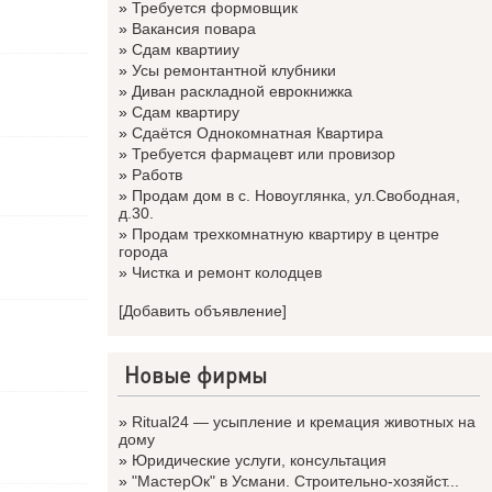
»
Требуется формовщик
»
Вакансия повара
»
Сдам квартииу
»
Усы ремонтантной клубники
»
Диван раскладной еврокнижка
»
Сдам квартиру
»
Сдаётся Однокомнатная Квартира
»
Требуется фармацевт или провизор
»
Работв
»
Продам дом в с. Новоуглянка, ул.Свободная,
д.30.
»
Продам трехкомнатную квартиру в центре
города
»
Чистка и ремонт колодцев
[Добавить объявление]
Новые фирмы
»
Ritual24 — усыпление и кремация животных на
дому
»
Юридические услуги, консультация
»
"МастерОк" в Усмани. Строительно-хозяйст...