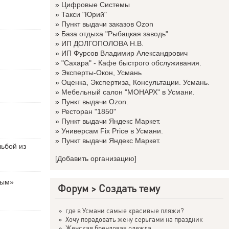
»
Цифровые Системы
»
Такси "Юрий"
»
Пункт выдачи заказов Ozon
»
База отдыха "Рыбацкая заводь"
»
ИП ДОЛГОПОЛОВА Н.В.
»
ИП Фурсов Владимир Александрович
»
"Сахара" - Кафе быстрого обслуживания.
»
Эксперты-Окон, Усмань
»
Оценка, Экспертиза, Консультации. Усмань.
»
Мебельный салон "МОНАРХ" в Усмани.
»
Пункт выдачи Ozon.
»
Ресторан "1850"
»
Пункт выдачи Яндекс Маркет.
»
Универсам Fix Price в Усмани.
»
Пункт выдачи Яндекс Маркет.
льбой из
[Добавить организацию]
вым»
Форум
>
Создать тему
»
где в Усмани самые красивые пляжи?
»
Хочу порадовать жену серьгами на праздник
»
Женская брендовая одежда