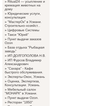
»
Ritual24 — усыпление и
кремация животных на
дому
»
Юридические услуги,
консультация
»
"МастерОк" в Усмани.
Строительно-хозяйст...
»
Цифровые Системы
»
Такси "Юрий"
»
Пункт выдачи заказов
Ozon
»
База отдыха "Рыбацкая
заводь"
»
ИП ДОЛГОПОЛОВА Н.В.
»
ИП Фурсов Владимир
Александрович
»
"Сахара" - Кафе
быстрого обслуживания.
»
Эксперты-Окон, Усмань
»
Оценка, Экспертиза,
Консультации. Усмань.
»
Мебельный салон
"МОНАРХ" в Усмани.
»
Пункт выдачи Ozon.
»
Ресторан "1850"