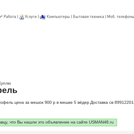
Работа
|
Услуги
|
Компьютеры
|
Бытовая техника
|
Моб. телефон
Куплю
фель
фель цена за мешок 900 р в мешке 5 вёдер.Доставка св 89912201
авцу, что Вы нашли это объявление на сайте USMAN48.ru