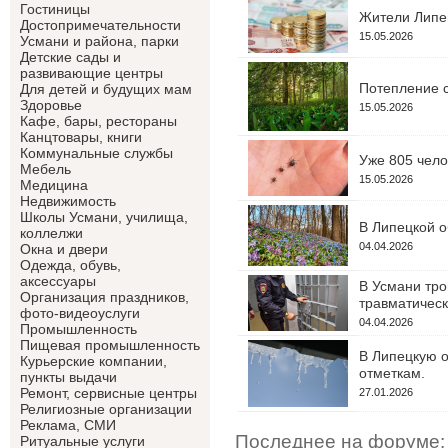
Гостиницы
Жители Липец
Достопримечательности
15.05.2026
Усмани и района, парки
Детские сады и
развивающие центры
Потепление с
Для детей и будущих мам
Здоровье
15.05.2026
Кафе, бары, рестораны
Канцтовары, книги
Коммунальные службы
Уже 805 чело
Мебель
15.05.2026
Медицина
Недвижимость
Школы Усмани, училища,
В Липецкой о
коллелжи
04.04.2026
Окна и двери
Одежда, обувь,
аксессуары
В Усмани тро
Организация праздников,
травматическ
фото-видеоуслуги
04.04.2026
Промышленность
Пищевая промышленность
В Липецкую о
Курьерские компании,
отметкам.
пункты выдачи
Ремонт, сервисные центры
27.01.2026
Религиозные организации
Реклама, СМИ
Последнее на форуме:
Ритуальные услуги