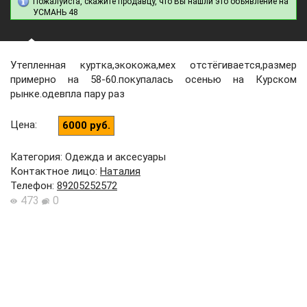
Пожалуйста, скажите продавцу, что Вы нашли это объявление на
УСМАНЬ 48
Утепленная куртка,экокожа,мех отстёгивается,размер
примерно на 58-60.покупалась осенью на Курском
рынке.одевпла пару раз
Цена
:
6000 руб.
Категория: Одежда и аксесуары
Контактное лицо
:
Наталия
Телефон
:
89205252572
473
0