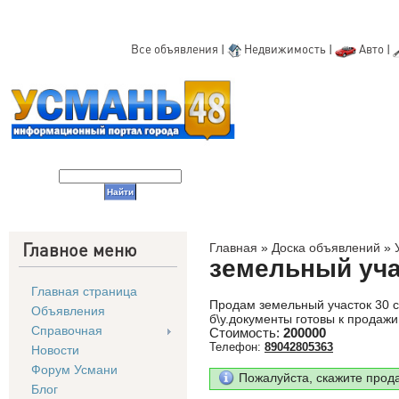
Все объявления
|
Недвижимость
|
Авто
|
Главное меню
Главная
»
Доска объявлений
»
земельный уча
Главная страница
Продам земельный участок 30 со
Объявления
б\у.документы готовы к продажи
Справочная
Стоимость:
200000
Телефон:
89042805363
Новости
Форум Усмани
Пожалуйста, скажите прод
Блог