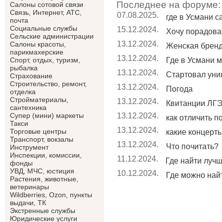
Последнее на форуме:
Салоны сотовой связи
Связь, Интернет, АТС,
07.08.2025.
где в Усмани 
почта
Социальные службы
15.12.2024.
Хочу порадоват
Сельские администрации
13.12.2024.
Салоны красоты,
Женская брен
парикмахерские
13.12.2024.
Где в Усмани м
Спорт, отдых, туризм,
рыбалка
13.12.2024.
Стартовал уник
Страхование
Строительство, ремонт,
13.12.2024.
Погода
отделка
Cтройматериалы,
13.12.2024.
Квитанции ЛГЭ
сантехника
13.12.2024.
Супер (мини) маркеты
как отличить п
Такси
13.12.2024.
Торговые центры
какие концерты 
Транспорт, вокзалы
13.12.2024.
Что почитать?
Инструмент
Инспекции, комиссии,
11.12.2024.
Где найти лучши
фонды
УВД, МЧС, юстиция
10.12.2024.
Где можно найт
Растения, животные,
ветеринары
Wildberries, Ozon, пункты
выдачи, ТК
Экстренные службы
Юридические услуги