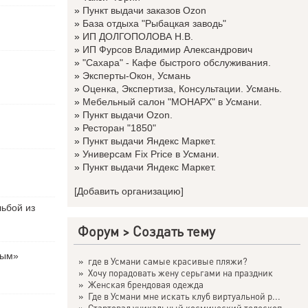
»
Пункт выдачи заказов Ozon
»
База отдыха "Рыбацкая заводь"
»
ИП ДОЛГОПОЛОВА Н.В.
»
ИП Фурсов Владимир Александрович
»
"Сахара" - Кафе быстрого обслуживания.
»
Эксперты-Окон, Усмань
»
Оценка, Экспертиза, Консультации. Усмань.
»
Мебельный салон "МОНАРХ" в Усмани.
»
Пункт выдачи Ozon.
»
Ресторан "1850"
»
Пункт выдачи Яндекс Маркет.
»
Универсам Fix Price в Усмани.
»
Пункт выдачи Яндекс Маркет.
[Добавить организацию]
льбой из
Форум
>
Создать тему
вым»
»
где в Усмани самые красивые пляжи?
»
Хочу порадовать жену серьгами на праздник
»
Женская брендовая одежда
»
Где в Усмани мне искать клуб виртуальной р...
»
Стартовал уникальный космический телескоп ...