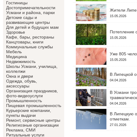
Гостиницы
Достопримечательности
Жители Липец
Усмани и района, парки
15.05.2026
Детские сады и
развивающие центры
Для детей и будущих мам
Потепление с
Здоровье
Кафе, бары, рестораны
15.05.2026
Канцтовары, книги
Коммунальные службы
Мебель
Уже 805 чело
Медицина
15.05.2026
Недвижимость
Школы Усмани, училища,
коллелжи
В Липецкой о
Окна и двери
04.04.2026
Одежда, обувь,
аксессуары
Организация праздников,
В Усмани тро
фото-видеоуслуги
травматическ
Промышленность
04.04.2026
Пищевая промышленность
Курьерские компании,
В Липецкую о
пункты выдачи
отметкам.
Ремонт, сервисные центры
Религиозные организации
27.01.2026
Реклама, СМИ
Ритуальные услуги