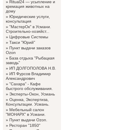
»
Ritual24 — усыпление и
кремация животных на
дому
»
Юридические услуги,
консультация
»
"МастерОк" в Усмани.
Строительно-хозяйст...
»
Цифровые Системы
»
Такси "Юрий"
»
Пункт выдачи заказов
Ozon
»
База отдыха "Рыбацкая
заводь"
»
ИП ДОЛГОПОЛОВА Н.В.
»
ИП Фурсов Владимир
Александрович
»
"Сахара" - Кафе
быстрого обслуживания.
»
Эксперты-Окон, Усмань
»
Оценка, Экспертиза,
Консультации. Усмань.
»
Мебельный салон
"МОНАРХ" в Усмани.
»
Пункт выдачи Ozon.
»
Ресторан "1850"