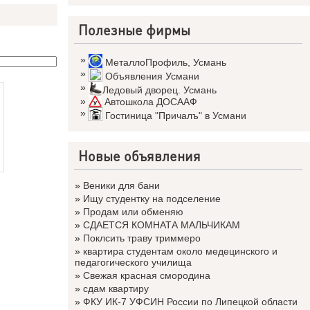
Полезные фирмы
»
МеталлоПрофиль
,
Усмань
»
Объявления Усмани
»
Ледовый дворец. Усмань
»
Автошкола ДОСААФ
»
Гостиница "Причалъ" в Усмани
Новые объявления
»
Веники для бани
»
Ищу студентку на подселение
»
Продам или обменяю
»
СДАЕТСЯ КОМНАТА МАЛЬЧИКАМ
»
Поклсить траву триммеро
»
квартира студентам около медецинского и
педагогического училища
»
Свежая красная смородина
»
сдам квартиру
»
ФКУ ИК-7 УФСИН России по Липецкой области