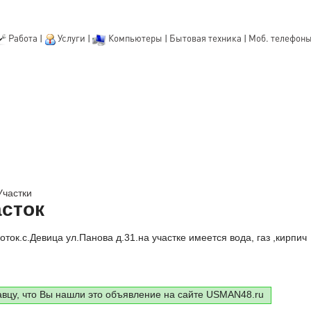
Работа
|
Услуги
|
Компьютеры
|
Бытовая техника
|
Моб. телефон
Участки
сток
ток.с.Девица ул.Панова д.31.на участке имеется вода, газ ,кирпич
авцу, что Вы нашли это объявление на сайте USMAN48.ru