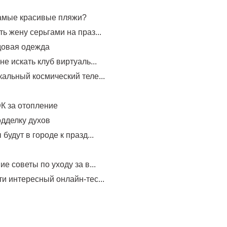
самые красивые пляжи?
ь жену серьгами на праз...
довая одежда
не искать клуб виртуаль...
альный космический теле...
К за отопление
одделку духов
будут в городе к празд...
е советы по уходу за в...
и интересный онлайн-тес...