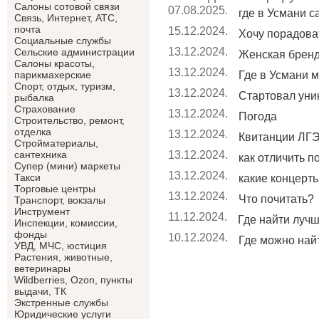
Салоны сотовой связи
07.08.2025.
где в Усмани 
Связь, Интернет, АТС,
почта
15.12.2024.
Хочу порадоват
Социальные службы
13.12.2024.
Сельские администрации
Женская брен
Салоны красоты,
13.12.2024.
Где в Усмани м
парикмахерские
Спорт, отдых, туризм,
13.12.2024.
Стартовал уник
рыбалка
Страхование
13.12.2024.
Погода
Строительство, ремонт,
отделка
13.12.2024.
Квитанции ЛГЭ
Cтройматериалы,
13.12.2024.
сантехника
как отличить п
Супер (мини) маркеты
13.12.2024.
Такси
какие концерты 
Торговые центры
13.12.2024.
Что почитать?
Транспорт, вокзалы
Инструмент
11.12.2024.
Где найти лучши
Инспекции, комиссии,
фонды
10.12.2024.
Где можно найт
УВД, МЧС, юстиция
Растения, животные,
ветеринары
Wildberries, Ozon, пункты
выдачи, ТК
Экстренные службы
Юридические услуги