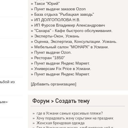
»
Такси "Юрий"
»
Пункт выдачи заказов Ozon
»
База отдыха "Рыбацкая заводь"
»
ИП ДОЛГОПОЛОВА Н.В.
»
ИП Фурсов Владимир Александрович
»
"Сахара" - Кафе быстрого обслуживания.
»
Эксперты-Окон, Усмань
»
Оценка, Экспертиза, Консультации. Усмань.
»
Мебельный салон "МОНАРХ" в Усмани.
»
Пункт выдачи Ozon.
»
Ресторан "1850"
»
Пункт выдачи Яндекс Маркет.
»
Универсам Fix Price в Усмани.
»
Пункт выдачи Яндекс Маркет.
льбой из
[Добавить организацию]
Форум
>
Создать тему
вым»
»
где в Усмани самые красивые пляжи?
»
Хочу порадовать жену серьгами на праздник
»
Женская брендовая одежда
»
Где в Усмани мне искать клуб виртуальной р...