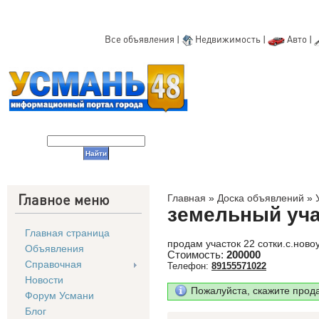
Все объявления
|
Недвижимость
|
Авто
|
Главное меню
Главная
»
Доска объявлений
»
земельный уча
Главная страница
продам участок 22 сотки.с.ново
Объявления
Стоимость:
200000
Справочная
Телефон:
89155571022
Новости
Пожалуйста, скажите прод
Форум Усмани
Блог