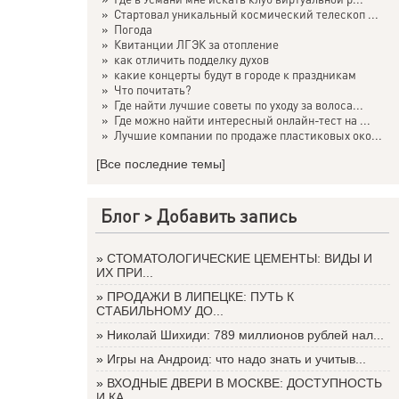
»
Стартовал уникальный космический телескоп ...
»
Погода
»
Квитанции ЛГЭК за отопление
»
как отличить подделку духов
»
какие концерты будут в городе к праздникам
»
Что почитать?
»
Где найти лучшие советы по уходу за волоса...
»
Где можно найти интересный онлайн-тест на ...
»
Лучшие компании по продаже пластиковых око...
[Все последние темы]
Блог >
Добавить запись
»
СТОМАТОЛОГИЧЕСКИЕ ЦЕМЕНТЫ: ВИДЫ И
ИХ ПРИ...
»
ПРОДАЖИ В ЛИПЕЦКЕ: ПУТЬ К
СТАБИЛЬНОМУ ДО...
»
Николай Шихиди: 789 миллионов рублей нал...
»
Игры на Андроид: что надо знать и учитыв...
»
ВХОДНЫЕ ДВЕРИ В МОСКВЕ: ДОСТУПНОСТЬ
И КА...