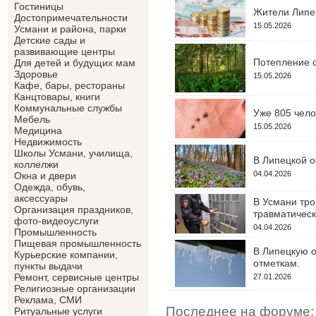
Гостиницы
Жители Липец
Достопримечательности
15.05.2026
Усмани и района, парки
Детские сады и
развивающие центры
Потепление с
Для детей и будущих мам
Здоровье
15.05.2026
Кафе, бары, рестораны
Канцтовары, книги
Коммунальные службы
Уже 805 чело
Мебель
15.05.2026
Медицина
Недвижимость
Школы Усмани, училища,
В Липецкой о
коллелжи
04.04.2026
Окна и двери
Одежда, обувь,
аксессуары
В Усмани тро
Организация праздников,
травматическ
фото-видеоуслуги
04.04.2026
Промышленность
Пищевая промышленность
В Липецкую о
Курьерские компании,
отметкам.
пункты выдачи
Ремонт, сервисные центры
27.01.2026
Религиозные организации
Реклама, СМИ
Последнее на форуме:
Ритуальные услуги