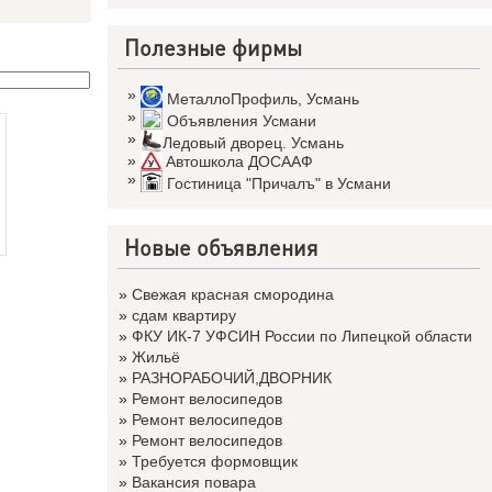
Полезные фирмы
»
МеталлоПрофиль
,
Усмань
»
Объявления Усмани
»
Ледовый дворец. Усмань
»
Автошкола ДОСААФ
»
Гостиница "Причалъ" в Усмани
Новые объявления
»
Свежая красная смородина
»
сдам квартиру
»
ФКУ ИК-7 УФСИН России по Липецкой области
»
Жильё
»
РАЗНОРАБОЧИЙ,ДВОРНИК
»
Ремонт велосипедов
»
Ремонт велосипедов
»
Ремонт велосипедов
»
Требуется формовщик
»
Вакансия повара