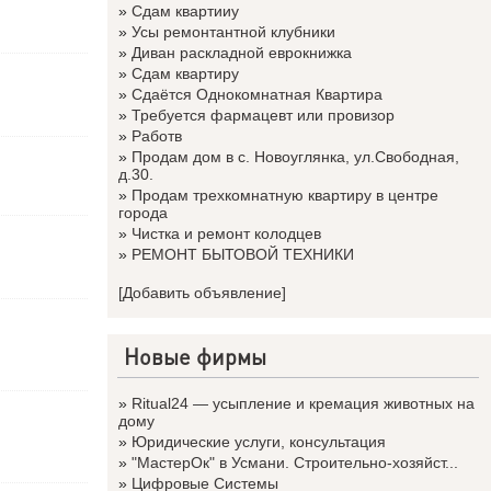
»
Сдам квартииу
»
Усы ремонтантной клубники
»
Диван раскладной еврокнижка
»
Сдам квартиру
»
Сдаётся Однокомнатная Квартира
»
Требуется фармацевт или провизор
»
Работв
»
Продам дом в с. Новоуглянка, ул.Свободная,
д.30.
»
Продам трехкомнатную квартиру в центре
города
»
Чистка и ремонт колодцев
»
РЕМОНТ БЫТОВОЙ ТЕХНИКИ
[Добавить объявление]
Новые фирмы
»
Ritual24 — усыпление и кремация животных на
дому
»
Юридические услуги, консультация
»
"МастерОк" в Усмани. Строительно-хозяйст...
»
Цифровые Системы