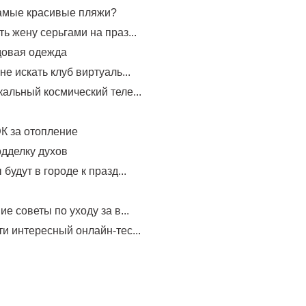
самые красивые пляжи?
ь жену серьгами на праз...
довая одежда
не искать клуб виртуаль...
альный космический теле...
К за отопление
одделку духов
будут в городе к празд...
е советы по уходу за в...
и интересный онлайн-тес...