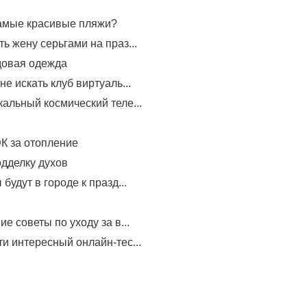
самые красивые пляжи?
ь жену серьгами на праз...
довая одежда
не искать клуб виртуаль...
альный космический теле...
К за отопление
одделку духов
будут в городе к празд...
е советы по уходу за в...
и интересный онлайн-тес...