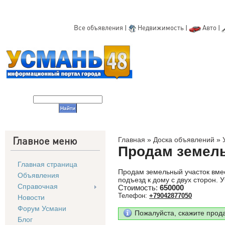
Все объявления
|
Недвижимость
|
Авто
|
Главное меню
Главная
»
Доска объявлений
»
Продам земел
Главная страница
Продам земельный участок вмес
Объявления
подъезд к дому с двух сторон. У
Справочная
Стоимость:
650000
Телефон:
+79042877050
Новости
Форум Усмани
Пожалуйста, скажите прод
Блог