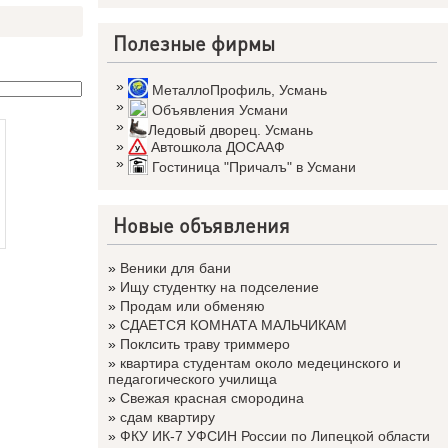
Полезные фирмы
»
МеталлоПрофиль
,
Усмань
»
Объявления Усмани
»
Ледовый дворец. Усмань
»
Автошкола ДОСААФ
»
Гостиница "Причалъ" в Усмани
Новые объявления
»
Веники для бани
»
Ищу студентку на подселение
»
Продам или обменяю
»
СДАЕТСЯ КОМНАТА МАЛЬЧИКАМ
»
Поклсить траву триммеро
»
квартира студентам около медецинского и
педагогического училища
»
Свежая красная смородина
»
сдам квартиру
»
ФКУ ИК-7 УФСИН России по Липецкой области