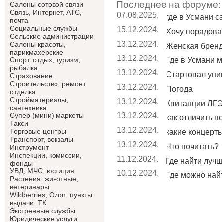
Последнее на форуме:
Салоны сотовой связи
Связь, Интернет, АТС,
07.08.2025.
где в Усмани 
почта
Социальные службы
15.12.2024.
Хочу порадоват
Сельские администрации
13.12.2024.
Салоны красоты,
Женская брен
парикмахерские
13.12.2024.
Где в Усмани м
Спорт, отдых, туризм,
рыбалка
13.12.2024.
Стартовал уник
Страхование
Строительство, ремонт,
13.12.2024.
Погода
отделка
Cтройматериалы,
13.12.2024.
Квитанции ЛГЭ
сантехника
13.12.2024.
Супер (мини) маркеты
как отличить п
Такси
13.12.2024.
Торговые центры
какие концерты 
Транспорт, вокзалы
13.12.2024.
Что почитать?
Инструмент
Инспекции, комиссии,
11.12.2024.
Где найти лучши
фонды
УВД, МЧС, юстиция
10.12.2024.
Где можно найт
Растения, животные,
ветеринары
Wildberries, Ozon, пункты
выдачи, ТК
Экстренные службы
Юридические услуги