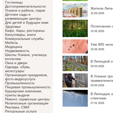
Гостиницы
Достопримечательности
Жители Липец
Усмани и района, парки
15.05.2026
Детские сады и
развивающие центры
Для детей и будущих мам
Потепление с
Здоровье
Кафе, бары, рестораны
15.05.2026
Канцтовары, книги
Коммунальные службы
Мебель
Уже 805 чело
Медицина
15.05.2026
Недвижимость
Школы Усмани, училища,
коллелжи
В Липецкой о
Окна и двери
04.04.2026
Одежда, обувь,
аксессуары
Организация праздников,
В Усмани тро
фото-видеоуслуги
травматическ
Промышленность
04.04.2026
Пищевая промышленность
Курьерские компании,
В Липецкую о
пункты выдачи
отметкам.
Ремонт, сервисные центры
Религиозные организации
27.01.2026
Реклама, СМИ
Ритуальные услуги