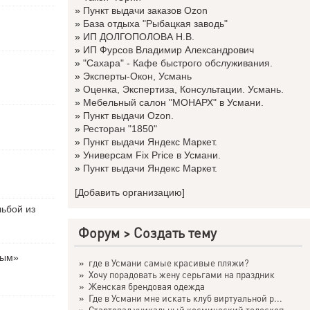
»
Пункт выдачи заказов Ozon
»
База отдыха "Рыбацкая заводь"
»
ИП ДОЛГОПОЛОВА Н.В.
»
ИП Фурсов Владимир Александрович
»
"Сахара" - Кафе быстрого обслуживания.
»
Эксперты-Окон, Усмань
»
Оценка, Экспертиза, Консультации. Усмань.
»
Мебельный салон "МОНАРХ" в Усмани.
»
Пункт выдачи Ozon.
»
Ресторан "1850"
»
Пункт выдачи Яндекс Маркет.
»
Универсам Fix Price в Усмани.
»
Пункт выдачи Яндекс Маркет.
[Добавить организацию]
льбой из
Форум
>
Создать тему
вым»
»
где в Усмани самые красивые пляжи?
»
Хочу порадовать жену серьгами на праздник
»
Женская брендовая одежда
»
Где в Усмани мне искать клуб виртуальной р...
»
Стартовал уникальный космический телескоп ...