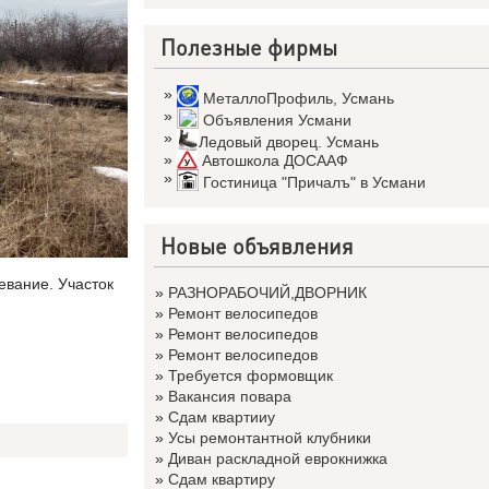
Полезные фирмы
»
МеталлоПрофиль
,
Усмань
»
Объявления Усмани
»
Ледовый дворец. Усмань
»
Автошкола ДОСААФ
»
Гостиница "Причалъ" в Усмани
Новые объявления
евание. Участок
»
РАЗНОРАБОЧИЙ,ДВОРНИК
»
Ремонт велосипедов
»
Ремонт велосипедов
»
Ремонт велосипедов
»
Требуется формовщик
»
Вакансия повара
»
Сдам квартииу
»
Усы ремонтантной клубники
»
Диван раскладной еврокнижка
»
Сдам квартиру