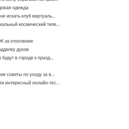
довая одежда
не искать клуб виртуаль...
альный космический теле...
К за отопление
одделку духов
будут в городе к празд...
ие советы по уходу за в...
и интересный онлайн-тес...