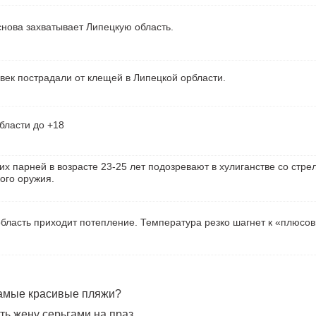
нова захватывает Липецкую область.
век пострадали от клещей в Липецкой орбласти.
бласти до +18
их парней в возрасте 23-25 лет подозревают в хулиганстве со стре
ого оружия.
бласть приходит потепление. Температура резко шагнет к «плюсо
самые красивые пляжи?
ь жену серьгами на праз...