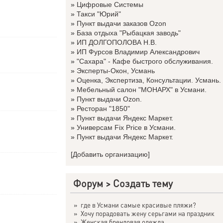
»
Цифровые Системы
»
Такси "Юрий"
»
Пункт выдачи заказов Ozon
»
База отдыха "Рыбацкая заводь"
»
ИП ДОЛГОПОЛОВА Н.В.
»
ИП Фурсов Владимир Александрович
»
"Сахара" - Кафе быстрого обслуживания.
»
Эксперты-Окон, Усмань
»
Оценка, Экспертиза, Консультации. Усмань.
»
Мебельный салон "МОНАРХ" в Усмани.
»
Пункт выдачи Ozon.
»
Ресторан "1850"
»
Пункт выдачи Яндекс Маркет.
»
Универсам Fix Price в Усмани.
»
Пункт выдачи Яндекс Маркет.
[Добавить организацию]
Форум
>
Создать тему
»
где в Усмани самые красивые пляжи?
»
Хочу порадовать жену серьгами на праздник
»
Женская брендовая одежда