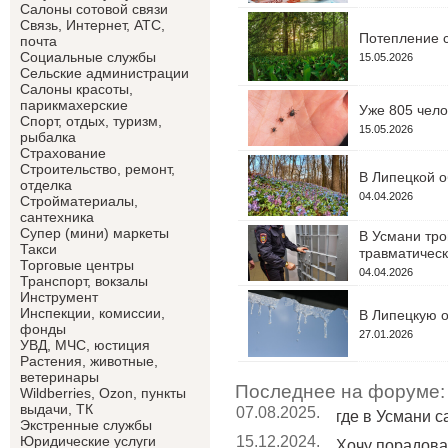
Салоны сотовой связи
Связь, Интернет, АТС,
Потепление с
почта
Социальные службы
15.05.2026
Сельские администрации
Салоны красоты,
парикмахерские
Уже 805 чело
Спорт, отдых, туризм,
15.05.2026
рыбалка
Страхование
Строительство, ремонт,
В Липецкой о
отделка
04.04.2026
Cтройматериалы,
сантехника
Супер (мини) маркеты
В Усмани тро
Такси
травматическ
Торговые центры
04.04.2026
Транспорт, вокзалы
Инструмент
Инспекции, комиссии,
В Липецкую о
фонды
27.01.2026
УВД, МЧС, юстиция
Растения, животные,
ветеринары
Последнее на форуме:
Wildberries, Ozon, пункты
выдачи, ТК
07.08.2025.
где в Усмани 
Экстренные службы
15.12.2024.
Юридические услуги
Хочу порадоват