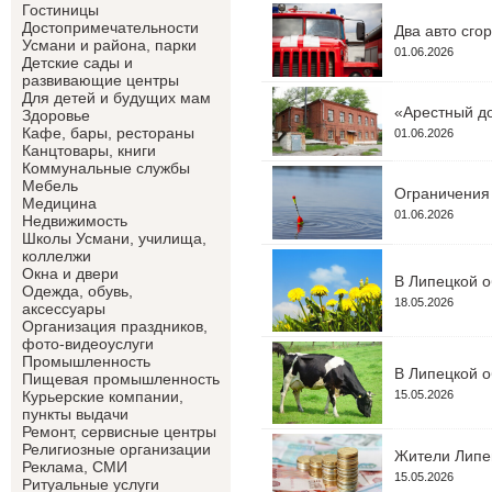
Гостиницы
Достопримечательности
Два авто сго
Усмани и района, парки
01.06.2026
Детские сады и
развивающие центры
Для детей и будущих мам
«Арестный до
Здоровье
Кафе, бары, рестораны
01.06.2026
Канцтовары, книги
Коммунальные службы
Мебель
Ограничения 
Медицина
01.06.2026
Недвижимость
Школы Усмани, училища,
коллелжи
Окна и двери
В Липецкой о
Одежда, обувь,
18.05.2026
аксессуары
Организация праздников,
фото-видеоуслуги
Промышленность
В Липецкой о
Пищевая промышленность
15.05.2026
Курьерские компании,
пункты выдачи
Ремонт, сервисные центры
Религиозные организации
Жители Липец
Реклама, СМИ
15.05.2026
Ритуальные услуги