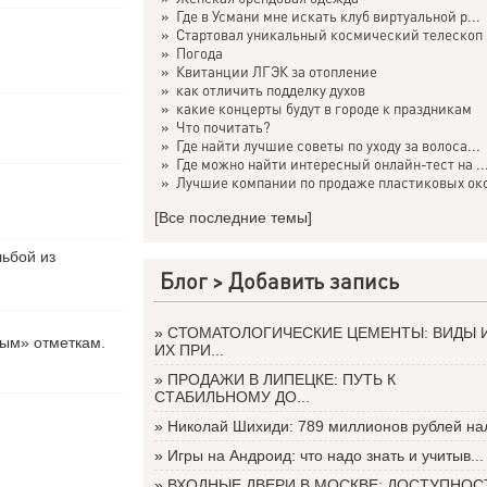
»
Где в Усмани мне искать клуб виртуальной р...
»
Стартовал уникальный космический телескоп .
»
Погода
»
Квитанции ЛГЭК за отопление
»
как отличить подделку духов
»
какие концерты будут в городе к праздникам
»
Что почитать?
»
Где найти лучшие советы по уходу за волоса...
»
Где можно найти интересный онлайн-тест на ..
»
Лучшие компании по продаже пластиковых око
[Все последние темы]
льбой из
Блог >
Добавить запись
»
СТОМАТОЛОГИЧЕСКИЕ ЦЕМЕНТЫ: ВИДЫ 
вым» отметкам.
ИХ ПРИ...
»
ПРОДАЖИ В ЛИПЕЦКЕ: ПУТЬ К
СТАБИЛЬНОМУ ДО...
»
Николай Шихиди: 789 миллионов рублей нал
»
Игры на Андроид: что надо знать и учитыв...
»
ВХОДНЫЕ ДВЕРИ В МОСКВЕ: ДОСТУПНОС