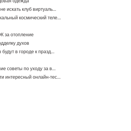
довая одежда
не искать клуб виртуаль...
альный космический теле...
К за отопление
одделку духов
будут в городе к празд...
ие советы по уходу за в...
и интересный онлайн-тес...