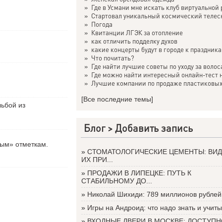
»
Где в Усмани мне искать клуб виртуальной р
»
Стартовал уникальный космический телеско
»
Погода
»
Квитанции ЛГЭК за отопление
»
как отличить подделку духов
»
какие концерты будут в городе к праздник
»
Что почитать?
»
Где найти лучшие советы по уходу за волоса
»
Где можно найти интересный онлайн-тест на
»
Лучшие компании по продаже пластиковых 
[Все последние темы]
льбой из
Блог >
Добавить запись
вым» отметкам.
»
СТОМАТОЛОГИЧЕСКИЕ ЦЕМЕНТЫ: ВИД
ИХ ПРИ...
»
ПРОДАЖИ В ЛИПЕЦКЕ: ПУТЬ К
СТАБИЛЬНОМУ ДО...
»
Николай Шихиди: 789 миллионов рублей 
»
Игры на Андроид: что надо знать и учитыв
»
ВХОДНЫЕ ДВЕРИ В МОСКВЕ: ДОСТУП