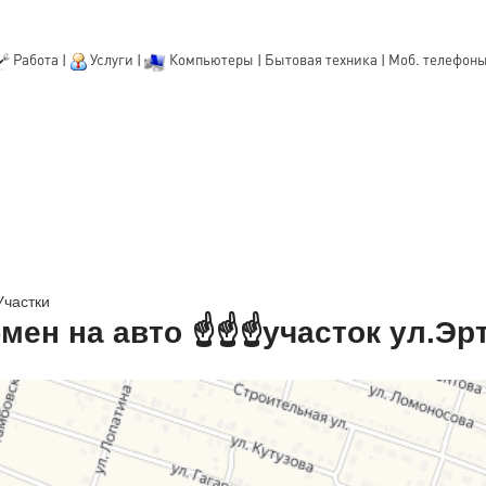
Работа
|
Услуги
|
Компьютеры
|
Бытовая техника
|
Моб. телефон
Участки
мен на авто ☝☝☝участок ул.Эрт