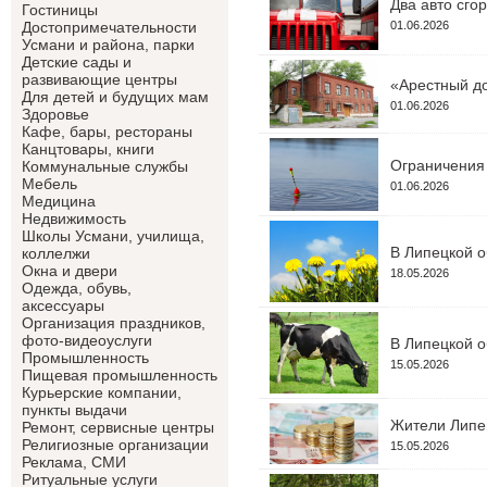
Два авто сго
Гостиницы
01.06.2026
Достопримечательности
Усмани и района, парки
Детские сады и
развивающие центры
«Арестный до
Для детей и будущих мам
01.06.2026
Здоровье
Кафе, бары, рестораны
Канцтовары, книги
Ограничения 
Коммунальные службы
Мебель
01.06.2026
Медицина
Недвижимость
Школы Усмани, училища,
В Липецкой о
коллелжи
Окна и двери
18.05.2026
Одежда, обувь,
аксессуары
Организация праздников,
фото-видеоуслуги
В Липецкой о
Промышленность
15.05.2026
Пищевая промышленность
Курьерские компании,
пункты выдачи
Жители Липец
Ремонт, сервисные центры
Религиозные организации
15.05.2026
Реклама, СМИ
Ритуальные услуги