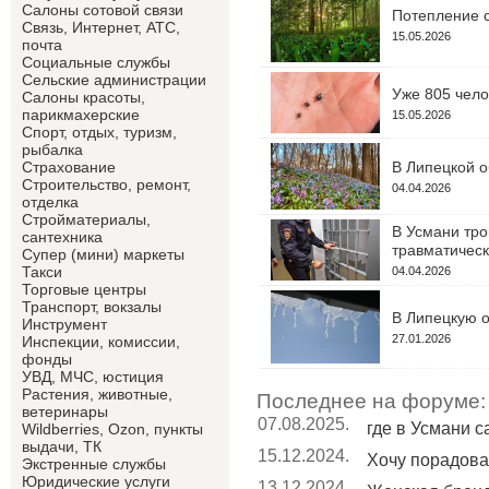
Салоны сотовой связи
Потепление с
Связь, Интернет, АТС,
15.05.2026
почта
Социальные службы
Сельские администрации
Уже 805 чело
Салоны красоты,
парикмахерские
15.05.2026
Спорт, отдых, туризм,
рыбалка
В Липецкой о
Страхование
Строительство, ремонт,
04.04.2026
отделка
Cтройматериалы,
В Усмани тро
сантехника
травматическ
Супер (мини) маркеты
Такси
04.04.2026
Торговые центры
Транспорт, вокзалы
В Липецкую о
Инструмент
27.01.2026
Инспекции, комиссии,
фонды
УВД, МЧС, юстиция
Растения, животные,
Последнее на форуме:
ветеринары
07.08.2025.
где в Усмани 
Wildberries, Ozon, пункты
выдачи, ТК
15.12.2024.
Хочу порадоват
Экстренные службы
Юридические услуги
13.12.2024.