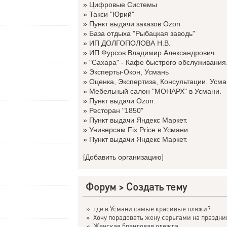
»
Цифровые Системы
»
Такси "Юрий"
»
Пункт выдачи заказов Ozon
»
База отдыха "Рыбацкая заводь"
»
ИП ДОЛГОПОЛОВА Н.В.
»
ИП Фурсов Владимир Александрович
»
"Сахара" - Кафе быстрого обслуживания
»
Эксперты-Окон, Усмань
»
Оценка, Экспертиза, Консультации. Усма
»
Мебельный салон "МОНАРХ" в Усмани.
»
Пункт выдачи Ozon.
»
Ресторан "1850"
»
Пункт выдачи Яндекс Маркет.
»
Универсам Fix Price в Усмани.
»
Пункт выдачи Яндекс Маркет.
[Добавить организацию]
Форум
>
Создать тему
»
где в Усмани самые красивые пляжи?
»
Хочу порадовать жену серьгами на праздни
»
Женская брендовая одежда