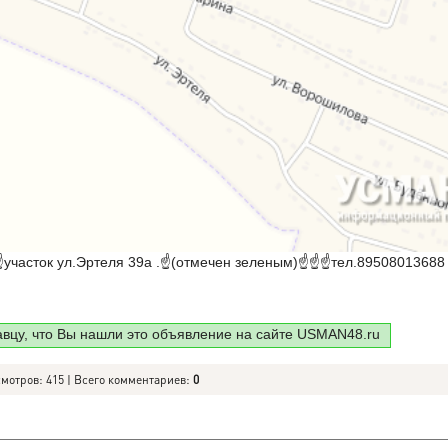
участок ул.Эртеля 39а .☝(отмечен зеленым)☝☝☝тел.89508013688 
авцу, что Вы нашли это объявление на сайте USMAN48.ru
смотров: 415 | Всего комментариев:
0