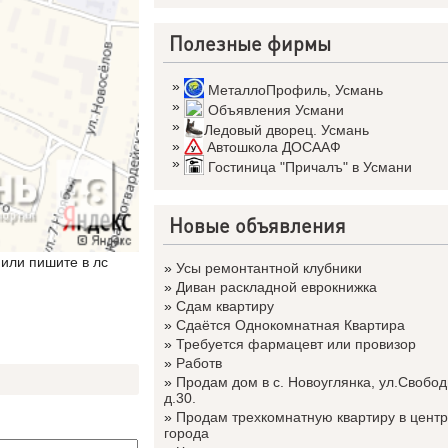
Полезные фирмы
»
МеталлоПрофиль
,
Усмань
»
Объявления Усмани
»
Ледовый дворец. Усмань
»
Автошкола ДОСААФ
»
Гостиница "Причалъ" в Усмани
Новые объявления
или пишите в лс
»
Усы ремонтантной клубники
»
Диван раскладной еврокнижка
»
Сдам квартиру
»
Сдаётся Однокомнатная Квартира
»
Требуется фармацевт или провизор
»
Работв
»
Продам дом в с. Новоуглянка, ул.Свобод
д.30.
»
Продам трехкомнатную квартиру в цент
города