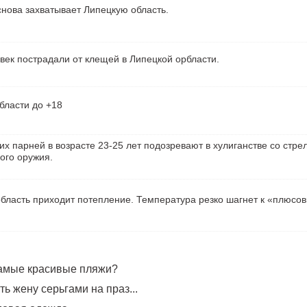
нова захватывает Липецкую область.
век пострадали от клещей в Липецкой орбласти.
бласти до +18
их парней в возрасте 23-25 лет подозревают в хулиганстве со стре
ого оружия.
бласть приходит потепление. Температура резко шагнет к «плюсо
самые красивые пляжи?
ь жену серьгами на праз...