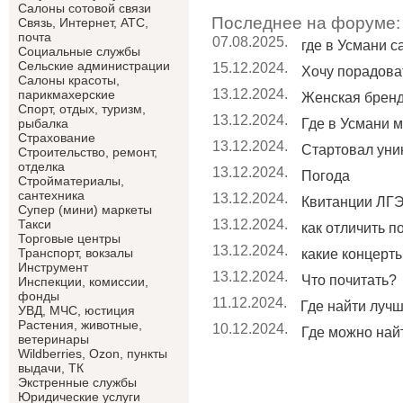
Салоны сотовой связи
Последнее на форуме:
Связь, Интернет, АТС,
почта
07.08.2025.
где в Усмани 
Социальные службы
Сельские администрации
15.12.2024.
Хочу порадоват
Салоны красоты,
13.12.2024.
парикмахерские
Женская брен
Спорт, отдых, туризм,
13.12.2024.
Где в Усмани м
рыбалка
Страхование
13.12.2024.
Стартовал уник
Строительство, ремонт,
отделка
13.12.2024.
Погода
Cтройматериалы,
сантехника
13.12.2024.
Квитанции ЛГЭ
Супер (мини) маркеты
13.12.2024.
Такси
как отличить п
Торговые центры
13.12.2024.
Транспорт, вокзалы
какие концерты 
Инструмент
13.12.2024.
Что почитать?
Инспекции, комиссии,
фонды
11.12.2024.
Где найти лучши
УВД, МЧС, юстиция
Растения, животные,
10.12.2024.
Где можно найт
ветеринары
Wildberries, Ozon, пункты
выдачи, ТК
Экстренные службы
Юридические услуги