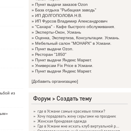
»
Пункт выдачи заказов Ozon
»
База отдыха "Рыбацкая заводь"
»
ИП ДОЛГОПОЛОВА Н.В.
»
ИП Фурсов Владимир Александрович
»
"Сахара" - Кафе быстрого обслуживания.
»
Эксперты-Окон, Усмань
»
Оценка, Экспертиза, Консультации. Усмань.
»
Мебельный салон "МОНАРХ" в Усмани.
»
Пункт выдачи Ozon.
»
Ресторан "1850"
»
Пункт выдачи Яндекс Маркет.
»
Универсам Fix Price в Усмани.
»
Пункт выдачи Яндекс Маркет.
[Добавить организацию]
льбой из
Форум
>
Создать тему
»
где в Усмани самые красивые пляжи?
вым»
»
Хочу порадовать жену серьгами на праздник
»
Женская брендовая одежда
»
Где в Усмани мне искать клуб виртуальной р...
»
Стартовал уникальный космический телескоп ...