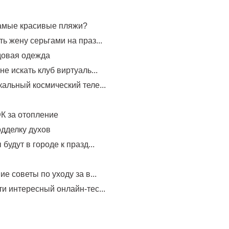
самые красивые пляжи?
ь жену серьгами на праз...
довая одежда
не искать клуб виртуаль...
альный космический теле...
К за отопление
одделку духов
будут в городе к празд...
е советы по уходу за в...
и интересный онлайн-тес...