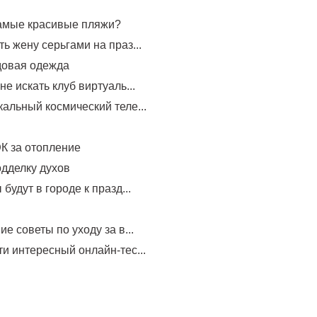
самые красивые пляжи?
ь жену серьгами на праз...
довая одежда
не искать клуб виртуаль...
альный космический теле...
К за отопление
одделку духов
будут в городе к празд...
е советы по уходу за в...
и интересный онлайн-тес...