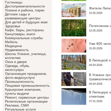
Гостиницы
Достопримечательности
Жители Липец
Усмани и района, парки
15.05.2026
Детские сады и
развивающие центры
Для детей и будущих мам
Потепление с
Здоровье
Кафе, бары, рестораны
15.05.2026
Канцтовары, книги
Коммунальные службы
Мебель
Уже 805 чело
Медицина
15.05.2026
Недвижимость
Школы Усмани, училища,
коллелжи
В Липецкой о
Окна и двери
04.04.2026
Одежда, обувь,
аксессуары
Организация праздников,
В Усмани тро
фото-видеоуслуги
травматическ
Промышленность
04.04.2026
Пищевая промышленность
Курьерские компании,
В Липецкую о
пункты выдачи
отметкам.
Ремонт, сервисные центры
Религиозные организации
27.01.2026
Реклама, СМИ
Ритуальные услуги