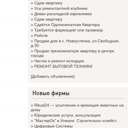
»
Сдам квартииу
»
Усы ремонтантной клубники
»
Диван раскладной еврокнижка
»
Сдам квартиру
»
Сдаётся Однокомнатная Квартира
»
Требуется фармацевт или провизор
»
Работв
»
Продам дом в с. Новоуглянка, ул.Свободная,
д.30.
»
Продам трехкомнатную квартиру в центре
города
»
Чистка и ремонт колодцев
»
РЕМОНТ БЫТОВОЙ ТЕХНИКИ
[Добавить объявление]
Новые фирмы
»
Ritual24 — усыпление и кремация животных на
дому
»
Юридические услуги, консультация
»
"МастерОк" в Усмани. Строительно-хозяйст...
»
Цифровые Системы