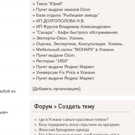
»
Такси "Юрий"
»
Пункт выдачи заказов Ozon
»
База отдыха "Рыбацкая заводь"
»
ИП ДОЛГОПОЛОВА Н.В.
»
ИП Фурсов Владимир Александрович
»
"Сахара" - Кафе быстрого обслуживания.
»
Эксперты-Окон, Усмань
»
Оценка, Экспертиза, Консультации. Усмань.
»
Мебельный салон "МОНАРХ" в Усмани.
»
Пункт выдачи Ozon.
»
Ресторан "1850"
»
Пункт выдачи Яндекс Маркет.
»
Универсам Fix Price в Усмани.
»
Пункт выдачи Яндекс Маркет.
[Добавить организацию]
льбой из
Форум
>
Создать тему
вым»
»
где в Усмани самые красивые пляжи?
»
Хочу порадовать жену серьгами на праздник
»
Женская брендовая одежда
»
Где в Усмани мне искать клуб виртуальной р...