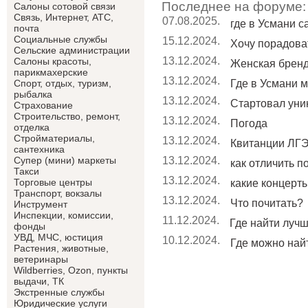
Последнее на форуме:
Салоны сотовой связи
Связь, Интернет, АТС,
07.08.2025.
где в Усмани 
почта
Социальные службы
15.12.2024.
Хочу порадоват
Сельские администрации
13.12.2024.
Салоны красоты,
Женская брен
парикмахерские
13.12.2024.
Где в Усмани м
Спорт, отдых, туризм,
рыбалка
13.12.2024.
Стартовал уник
Страхование
Строительство, ремонт,
13.12.2024.
Погода
отделка
Cтройматериалы,
13.12.2024.
Квитанции ЛГЭ
сантехника
13.12.2024.
Супер (мини) маркеты
как отличить п
Такси
13.12.2024.
Торговые центры
какие концерты 
Транспорт, вокзалы
13.12.2024.
Что почитать?
Инструмент
Инспекции, комиссии,
11.12.2024.
Где найти лучши
фонды
УВД, МЧС, юстиция
10.12.2024.
Где можно найт
Растения, животные,
ветеринары
Wildberries, Ozon, пункты
выдачи, ТК
Экстренные службы
Юридические услуги