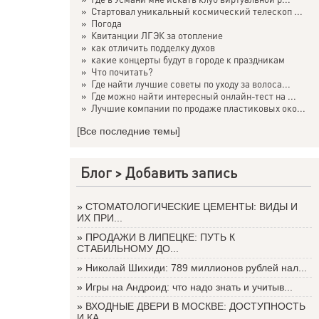
»
Стартовал уникальный космический телескоп ...
»
Погода
»
Квитанции ЛГЭК за отопление
»
как отличить подделку духов
»
какие концерты будут в городе к праздникам
»
Что почитать?
»
Где найти лучшие советы по уходу за волоса...
»
Где можно найти интересный онлайн-тест на ...
»
Лучшие компании по продаже пластиковых око...
[Все последние темы]
Блог >
Добавить запись
»
СТОМАТОЛОГИЧЕСКИЕ ЦЕМЕНТЫ: ВИДЫ И
ИХ ПРИ...
»
ПРОДАЖИ В ЛИПЕЦКЕ: ПУТЬ К
СТАБИЛЬНОМУ ДО...
»
Николай Шихиди: 789 миллионов рублей нал...
»
Игры на Андроид: что надо знать и учитыв...
»
ВХОДНЫЕ ДВЕРИ В МОСКВЕ: ДОСТУПНОСТЬ
И КА...