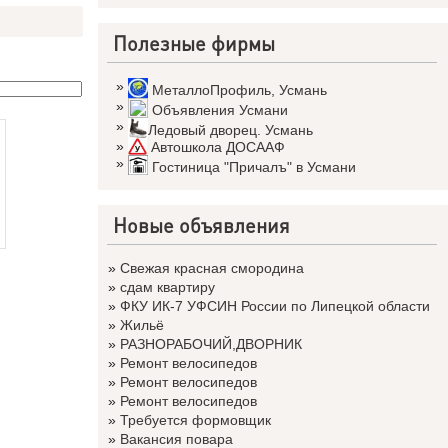
Полезные фирмы
»
МеталлоПрофиль
,
Усмань
»
Объявления Усмани
»
Ледовый дворец. Усмань
»
Автошкола ДОСААФ
»
Гостиница "Причалъ" в Усмани
Новые объявления
»
Свежая красная смородина
»
сдам квартиру
»
ФКУ ИК-7 УФСИН России по Липецкой области
»
Жильё
»
РАЗНОРАБОЧИЙ,ДВОРНИК
»
Ремонт велосипедов
»
Ремонт велосипедов
»
Ремонт велосипедов
»
Требуется формовщик
»
Вакансия повара