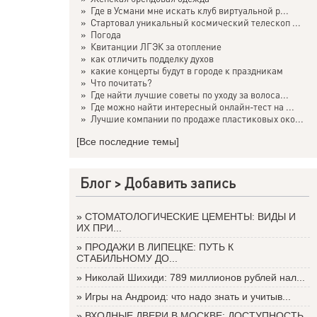
»
Где в Усмани мне искать клуб виртуальной р...
»
Стартовал уникальный космический телескоп ...
»
Погода
»
Квитанции ЛГЭК за отопление
»
как отличить подделку духов
»
какие концерты будут в городе к праздникам
»
Что почитать?
»
Где найти лучшие советы по уходу за волоса...
»
Где можно найти интересный онлайн-тест на ...
»
Лучшие компании по продаже пластиковых око...
[Все последние темы]
Блог >
Добавить запись
»
СТОМАТОЛОГИЧЕСКИЕ ЦЕМЕНТЫ: ВИДЫ И
ИХ ПРИ...
»
ПРОДАЖИ В ЛИПЕЦКЕ: ПУТЬ К
СТАБИЛЬНОМУ ДО...
»
Николай Шихиди: 789 миллионов рублей нал...
»
Игры на Андроид: что надо знать и учитыв...
»
ВХОДНЫЕ ДВЕРИ В МОСКВЕ: ДОСТУПНОСТЬ