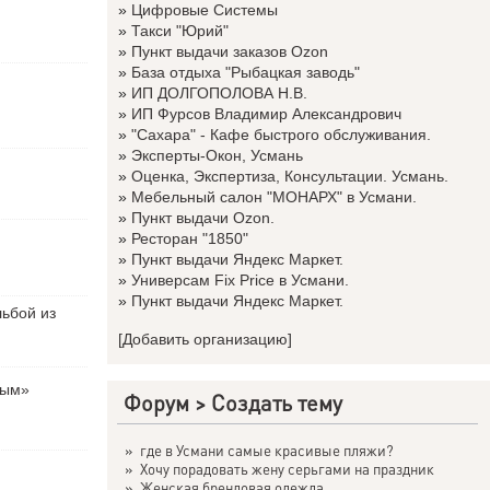
»
Цифровые Системы
»
Такси "Юрий"
»
Пункт выдачи заказов Ozon
»
База отдыха "Рыбацкая заводь"
»
ИП ДОЛГОПОЛОВА Н.В.
»
ИП Фурсов Владимир Александрович
»
"Сахара" - Кафе быстрого обслуживания.
»
Эксперты-Окон, Усмань
»
Оценка, Экспертиза, Консультации. Усмань.
»
Мебельный салон "МОНАРХ" в Усмани.
»
Пункт выдачи Ozon.
»
Ресторан "1850"
»
Пункт выдачи Яндекс Маркет.
»
Универсам Fix Price в Усмани.
»
Пункт выдачи Яндекс Маркет.
льбой из
[Добавить организацию]
вым»
Форум
>
Создать тему
»
где в Усмани самые красивые пляжи?
»
Хочу порадовать жену серьгами на праздник
»
Женская брендовая одежда