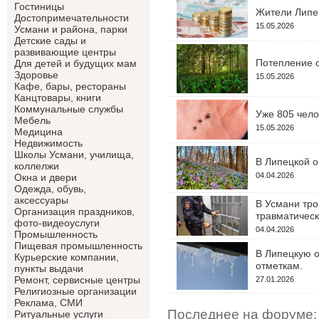
Гостиницы
Жители Липец
Достопримечательности
15.05.2026
Усмани и района, парки
Детские сады и
развивающие центры
Потепление с
Для детей и будущих мам
Здоровье
15.05.2026
Кафе, бары, рестораны
Канцтовары, книги
Коммунальные службы
Уже 805 чело
Мебель
15.05.2026
Медицина
Недвижимость
Школы Усмани, училища,
В Липецкой о
коллелжи
04.04.2026
Окна и двери
Одежда, обувь,
аксессуары
В Усмани тро
Организация праздников,
травматическ
фото-видеоуслуги
04.04.2026
Промышленность
Пищевая промышленность
В Липецкую о
Курьерские компании,
отметкам.
пункты выдачи
Ремонт, сервисные центры
27.01.2026
Религиозные организации
Реклама, СМИ
Последнее на форуме:
Ритуальные услуги