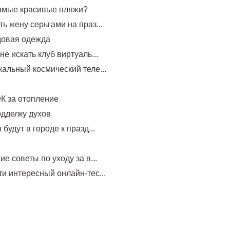
самые красивые пляжи?
ь жену серьгами на праз...
довая одежда
не искать клуб виртуаль...
альный космический теле...
К за отопление
одделку духов
будут в городе к празд...
е советы по уходу за в...
и интересный онлайн-тес...