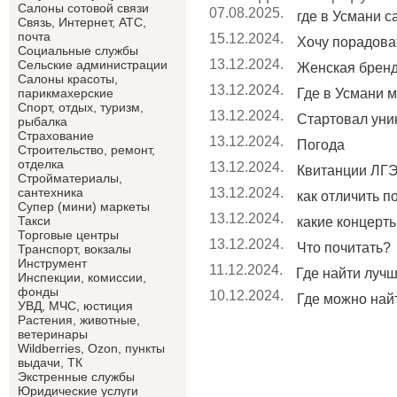
Салоны сотовой связи
07.08.2025.
где в Усмани 
Связь, Интернет, АТС,
почта
15.12.2024.
Хочу порадоват
Социальные службы
13.12.2024.
Сельские администрации
Женская брен
Салоны красоты,
13.12.2024.
Где в Усмани м
парикмахерские
Спорт, отдых, туризм,
13.12.2024.
Стартовал уник
рыбалка
Страхование
13.12.2024.
Погода
Строительство, ремонт,
отделка
13.12.2024.
Квитанции ЛГЭ
Cтройматериалы,
13.12.2024.
сантехника
как отличить п
Супер (мини) маркеты
13.12.2024.
Такси
какие концерты 
Торговые центры
13.12.2024.
Что почитать?
Транспорт, вокзалы
Инструмент
11.12.2024.
Где найти лучши
Инспекции, комиссии,
фонды
10.12.2024.
Где можно найт
УВД, МЧС, юстиция
Растения, животные,
ветеринары
Wildberries, Ozon, пункты
выдачи, ТК
Экстренные службы
Юридические услуги