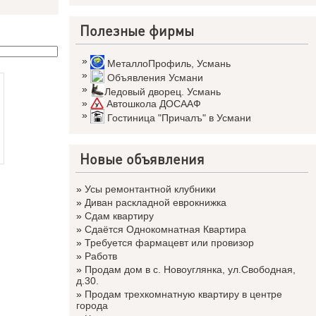
Полезные фирмы
»
МеталлоПрофиль
,
Усмань
»
Объявления Усмани
»
Ледовый дворец. Усмань
»
Автошкола ДОСААФ
»
Гостиница "Причалъ" в Усмани
Новые объявления
»
Усы ремонтантной клубники
»
Диван раскладной еврокнижка
»
Сдам квартиру
»
Сдаётся Однокомнатная Квартира
»
Требуется фармацевт или провизор
»
Работв
»
Продам дом в с. Новоуглянка, ул.Свободная,
д.30.
»
Продам трехкомнатную квартиру в центре
города