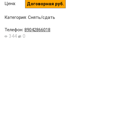
Цена
:
Договорная руб.
Категория: Снять/сдать
Телефон
:
89042866018
344
0