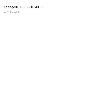
Телефон
:
+79066814079
212
0