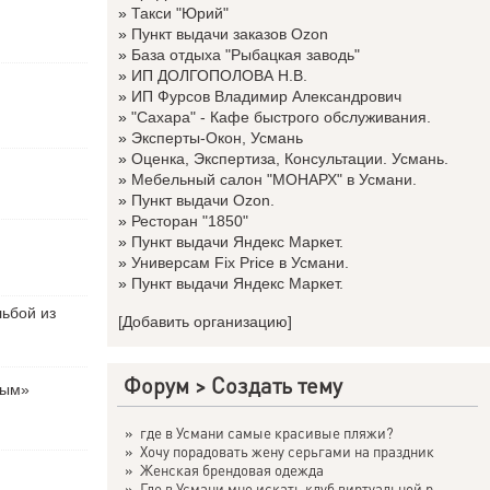
»
Такси "Юрий"
»
Пункт выдачи заказов Ozon
»
База отдыха "Рыбацкая заводь"
»
ИП ДОЛГОПОЛОВА Н.В.
»
ИП Фурсов Владимир Александрович
»
"Сахара" - Кафе быстрого обслуживания.
»
Эксперты-Окон, Усмань
»
Оценка, Экспертиза, Консультации. Усмань.
»
Мебельный салон "МОНАРХ" в Усмани.
»
Пункт выдачи Ozon.
»
Ресторан "1850"
»
Пункт выдачи Яндекс Маркет.
»
Универсам Fix Price в Усмани.
»
Пункт выдачи Яндекс Маркет.
льбой из
[Добавить организацию]
Форум
>
Создать тему
вым»
»
где в Усмани самые красивые пляжи?
»
Хочу порадовать жену серьгами на праздник
»
Женская брендовая одежда
»
Где в Усмани мне искать клуб виртуальной р...