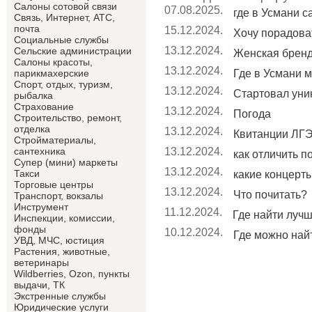
Салоны сотовой связи
07.08.2025.
где в Усмани 
Связь, Интернет, АТС,
почта
15.12.2024.
Хочу порадоват
Социальные службы
13.12.2024.
Сельские администрации
Женская брен
Салоны красоты,
13.12.2024.
Где в Усмани м
парикмахерские
Спорт, отдых, туризм,
13.12.2024.
Стартовал уник
рыбалка
Страхование
13.12.2024.
Погода
Строительство, ремонт,
отделка
13.12.2024.
Квитанции ЛГЭ
Cтройматериалы,
13.12.2024.
сантехника
как отличить п
Супер (мини) маркеты
13.12.2024.
Такси
какие концерты 
Торговые центры
13.12.2024.
Что почитать?
Транспорт, вокзалы
Инструмент
11.12.2024.
Где найти лучши
Инспекции, комиссии,
фонды
10.12.2024.
Где можно найт
УВД, МЧС, юстиция
Растения, животные,
ветеринары
Wildberries, Ozon, пункты
выдачи, ТК
Экстренные службы
Юридические услуги