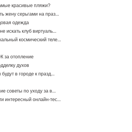
самые красивые пляжи?
ь жену серьгами на праз...
довая одежда
не искать клуб виртуаль...
альный космический теле...
К за отопление
одделку духов
будут в городе к празд...
е советы по уходу за в...
и интересный онлайн-тес...