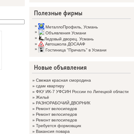
Полезные фирмы
»
МеталлоПрофиль
,
Усмань
»
Объявления Усмани
»
Ледовый дворец. Усмань
»
Автошкола ДОСААФ
»
Гостиница "Причалъ" в Усмани
Новые объявления
»
Свежая красная смородина
»
сдам квартиру
»
ФКУ ИК-7 УФСИН России по Липецкой области
»
Жильё
»
РАЗНОРАБОЧИЙ,ДВОРНИК
»
Ремонт велосипедов
»
Ремонт велосипедов
»
Ремонт велосипедов
»
Требуется формовщик
»
Вакансия повара