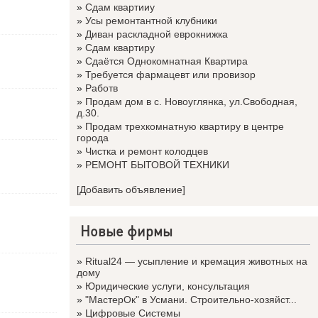
»
Сдам квартииу
»
Усы ремонтантной клубники
»
Диван раскладной еврокнижка
»
Сдам квартиру
»
Сдаётся Однокомнатная Квартира
»
Требуется фармацевт или провизор
»
Работв
»
Продам дом в с. Новоуглянка, ул.Свободная,
д.30.
»
Продам трехкомнатную квартиру в центре
города
»
Чистка и ремонт колодцев
»
РЕМОНТ БЫТОВОЙ ТЕХНИКИ
[Добавить объявление]
Новые фирмы
»
Ritual24 — усыпление и кремация животных на
дому
»
Юридические услуги, консультация
»
"МастерОк" в Усмани. Строительно-хозяйст...
»
Цифровые Системы