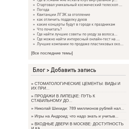
»
Стартовал уникальный космический телескоп ...
»
Погода
»
Квитанции ЛГЭК за отопление
»
как отличить подделку духов
»
какие концерты будут в городе к праздникам
»
Что почитать?
»
Где найти лучшие советы по уходу за волоса...
»
Где можно найти интересный онлайн-тест на ...
»
Лучшие компании по продаже пластиковых око...
[Все последние темы]
Блог >
Добавить запись
»
СТОМАТОЛОГИЧЕСКИЕ ЦЕМЕНТЫ: ВИДЫ И
ИХ ПРИ...
»
ПРОДАЖИ В ЛИПЕЦКЕ: ПУТЬ К
СТАБИЛЬНОМУ ДО...
»
Николай Шихиди: 789 миллионов рублей нал...
»
Игры на Андроид: что надо знать и учитыв...
»
ВХОДНЫЕ ДВЕРИ В МОСКВЕ: ДОСТУПНОСТЬ
И КА...