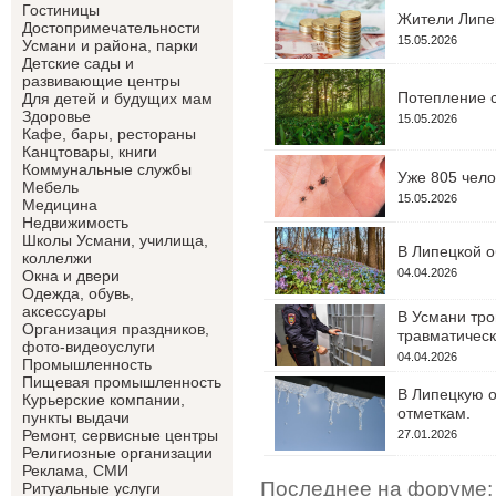
Гостиницы
Жители Липец
Достопримечательности
15.05.2026
Усмани и района, парки
Детские сады и
развивающие центры
Потепление с
Для детей и будущих мам
Здоровье
15.05.2026
Кафе, бары, рестораны
Канцтовары, книги
Коммунальные службы
Уже 805 чело
Мебель
15.05.2026
Медицина
Недвижимость
Школы Усмани, училища,
В Липецкой о
коллелжи
04.04.2026
Окна и двери
Одежда, обувь,
аксессуары
В Усмани тро
Организация праздников,
травматическ
фото-видеоуслуги
04.04.2026
Промышленность
Пищевая промышленность
В Липецкую о
Курьерские компании,
отметкам.
пункты выдачи
Ремонт, сервисные центры
27.01.2026
Религиозные организации
Реклама, СМИ
Последнее на форуме:
Ритуальные услуги