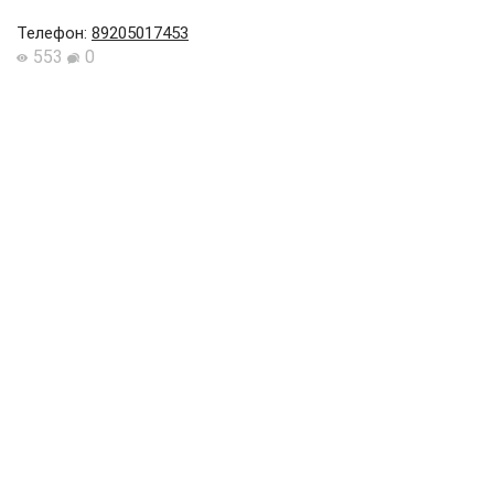
Телефон
:
89205017453
553
0