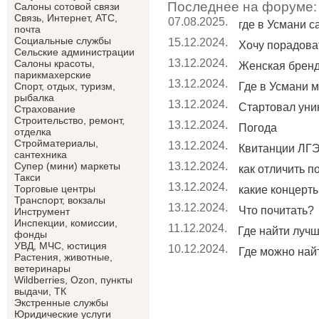
Последнее на форуме:
Салоны сотовой связи
Связь, Интернет, АТС,
07.08.2025.
где в Усмани 
почта
Социальные службы
15.12.2024.
Хочу порадоват
Сельские администрации
13.12.2024.
Салоны красоты,
Женская брен
парикмахерские
13.12.2024.
Где в Усмани м
Спорт, отдых, туризм,
рыбалка
13.12.2024.
Стартовал уник
Страхование
Строительство, ремонт,
13.12.2024.
Погода
отделка
Cтройматериалы,
13.12.2024.
Квитанции ЛГЭ
сантехника
13.12.2024.
Супер (мини) маркеты
как отличить п
Такси
13.12.2024.
Торговые центры
какие концерты 
Транспорт, вокзалы
13.12.2024.
Что почитать?
Инструмент
Инспекции, комиссии,
11.12.2024.
Где найти лучши
фонды
УВД, МЧС, юстиция
10.12.2024.
Где можно найт
Растения, животные,
ветеринары
Wildberries, Ozon, пункты
выдачи, ТК
Экстренные службы
Юридические услуги