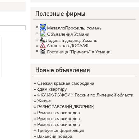
Полезные фирмы
»
МеталлоПрофиль
,
Усмань
»
Объявления Усмани
»
Ледовый дворец. Усмань
»
Автошкола ДОСААФ
»
Гостиница "Причалъ" в Усмани
Новые объявления
»
Свежая красная смородина
»
сдам квартиру
»
ФКУ ИК-7 УФСИН России по Липецкой области
»
Жильё
»
РАЗНОРАБОЧИЙ,ДВОРНИК
»
Ремонт велосипедов
»
Ремонт велосипедов
»
Ремонт велосипедов
»
Требуется формовщик
»
Вакансия повара