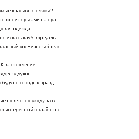
самые красивые пляжи?
ь жену серьгами на праз...
довая одежда
не искать клуб виртуаль...
альный космический теле...
К за отопление
одделку духов
будут в городе к празд...
е советы по уходу за в...
и интересный онлайн-тес...