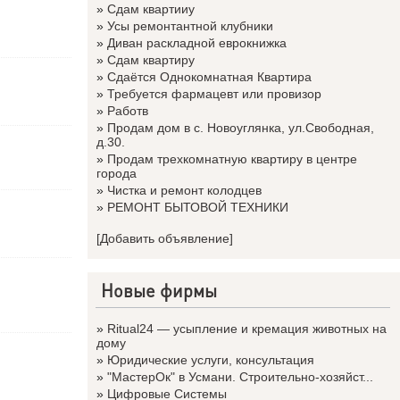
»
Сдам квартииу
»
Усы ремонтантной клубники
»
Диван раскладной еврокнижка
»
Сдам квартиру
»
Сдаётся Однокомнатная Квартира
»
Требуется фармацевт или провизор
»
Работв
»
Продам дом в с. Новоуглянка, ул.Свободная,
д.30.
»
Продам трехкомнатную квартиру в центре
города
»
Чистка и ремонт колодцев
»
РЕМОНТ БЫТОВОЙ ТЕХНИКИ
[Добавить объявление]
Новые фирмы
»
Ritual24 — усыпление и кремация животных на
дому
»
Юридические услуги, консультация
»
"МастерОк" в Усмани. Строительно-хозяйст...
»
Цифровые Системы