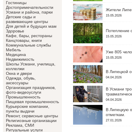
Гостиницы
Достопримечательности
Жители Липец
Усмани и района, парки
15.05.2026
Детские сады и
развивающие центры
Для детей и будущих мам
Потепление с
Здоровье
Кафе, бары, рестораны
15.05.2026
Канцтовары, книги
Коммунальные службы
Мебель
Уже 805 чело
Медицина
15.05.2026
Недвижимость
Школы Усмани, училища,
коллелжи
В Липецкой о
Окна и двери
04.04.2026
Одежда, обувь,
аксессуары
Организация праздников,
В Усмани тро
фото-видеоуслуги
травматическ
Промышленность
04.04.2026
Пищевая промышленность
Курьерские компании,
В Липецкую о
пункты выдачи
отметкам.
Ремонт, сервисные центры
Религиозные организации
27.01.2026
Реклама, СМИ
Ритуальные услуги