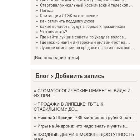
»
Стартовал уникальный космический телескоп ...
»
Погода
»
Квитанции ЛГЭК за отопление
»
как отличить подделку духов
»
какие концерты будут в городе к праздникам
»
Что почитать?
»
Где найти лучшие советы по уходу за волоса...
»
Где можно найти интересный онлайн-тест на ...
»
Лучшие компании по продаже пластиковых око...
[Все последние темы]
Блог >
Добавить запись
»
СТОМАТОЛОГИЧЕСКИЕ ЦЕМЕНТЫ: ВИДЫ И
ИХ ПРИ...
»
ПРОДАЖИ В ЛИПЕЦКЕ: ПУТЬ К
СТАБИЛЬНОМУ ДО...
»
Николай Шихиди: 789 миллионов рублей нал...
»
Игры на Андроид: что надо знать и учитыв...
»
ВХОДНЫЕ ДВЕРИ В МОСКВЕ: ДОСТУПНОСТЬ
И КА...