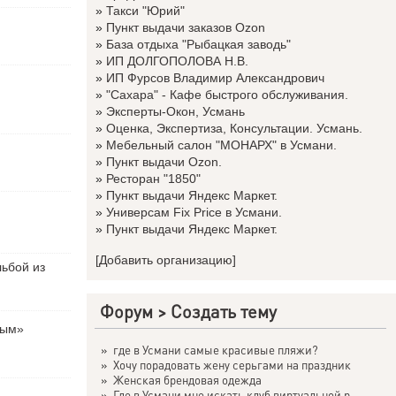
»
Такси "Юрий"
»
Пункт выдачи заказов Ozon
»
База отдыха "Рыбацкая заводь"
»
ИП ДОЛГОПОЛОВА Н.В.
»
ИП Фурсов Владимир Александрович
»
"Сахара" - Кафе быстрого обслуживания.
»
Эксперты-Окон, Усмань
»
Оценка, Экспертиза, Консультации. Усмань.
»
Мебельный салон "МОНАРХ" в Усмани.
»
Пункт выдачи Ozon.
»
Ресторан "1850"
»
Пункт выдачи Яндекс Маркет.
»
Универсам Fix Price в Усмани.
»
Пункт выдачи Яндекс Маркет.
[Добавить организацию]
льбой из
Форум
>
Создать тему
вым»
»
где в Усмани самые красивые пляжи?
»
Хочу порадовать жену серьгами на праздник
»
Женская брендовая одежда
»
Где в Усмани мне искать клуб виртуальной р...