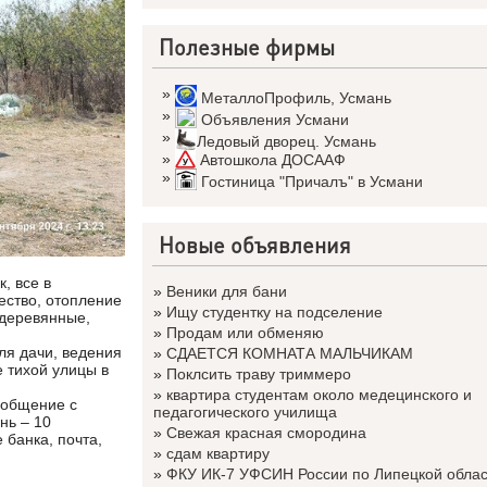
Полезные фирмы
»
МеталлоПрофиль
,
Усмань
»
Объявления Усмани
»
Ледовый дворец. Усмань
»
Автошкола ДОСААФ
»
Гостиница "Причалъ" в Усмани
Новые объявления
, все в
»
Веники для бани
чество, отопление
»
Ищу студентку на подселение
 деревянные,
»
Продам или обменяю
ля дачи, ведения
»
СДАЕТСЯ КОМНАТА МАЛЬЧИКАМ
е тихой улицы в
»
Поклсить траву триммеро
»
квартира студентам около медецинского и
ообщение с
педагогического училища
нь – 10
»
Свежая красная смородина
 банка, почта,
»
сдам квартиру
»
ФКУ ИК-7 УФСИН России по Липецкой облас