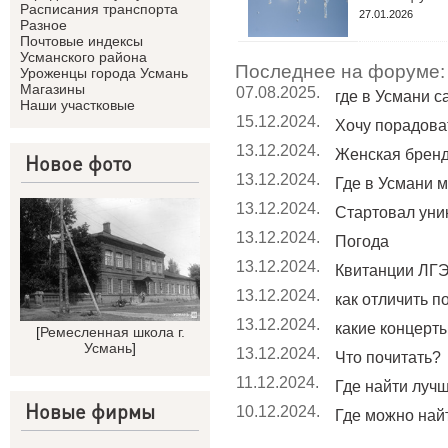
Расписания транспорта
27.01.2026
Разное
Почтовые индексы
Усманского района
Последнее на форуме:
Уроженцы города Усмань
Магазины
07.08.2025.
где в Усмани 
Наши участковые
15.12.2024.
Хочу порадоват
13.12.2024.
Женская брен
Новое фото
13.12.2024.
Где в Усмани м
13.12.2024.
Стартовал уник
13.12.2024.
Погода
13.12.2024.
Квитанции ЛГЭ
13.12.2024.
как отличить п
13.12.2024.
какие концерты 
[
Ремесленная школа г.
Усмань
]
13.12.2024.
Что почитать?
11.12.2024.
Где найти лучш
Новые фирмы
10.12.2024.
Где можно найт