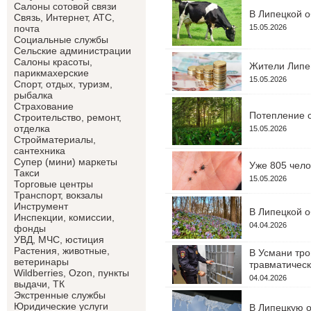
Салоны сотовой связи
В Липецкой о
Связь, Интернет, АТС,
15.05.2026
почта
Социальные службы
Сельские администрации
Салоны красоты,
Жители Липец
парикмахерские
15.05.2026
Спорт, отдых, туризм,
рыбалка
Страхование
Потепление с
Строительство, ремонт,
отделка
15.05.2026
Cтройматериалы,
сантехника
Супер (мини) маркеты
Уже 805 чело
Такси
15.05.2026
Торговые центры
Транспорт, вокзалы
Инструмент
В Липецкой о
Инспекции, комиссии,
04.04.2026
фонды
УВД, МЧС, юстиция
Растения, животные,
В Усмани тро
ветеринары
травматическ
Wildberries, Ozon, пункты
04.04.2026
выдачи, ТК
Экстренные службы
Юридические услуги
В Липецкую о