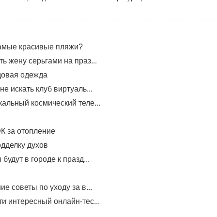
самые красивые пляжи?
ь жену серьгами на праз...
довая одежда
не искать клуб виртуаль...
альный космический теле...
К за отопление
одделку духов
будут в городе к празд...
ие советы по уходу за в...
и интересный онлайн-тес...