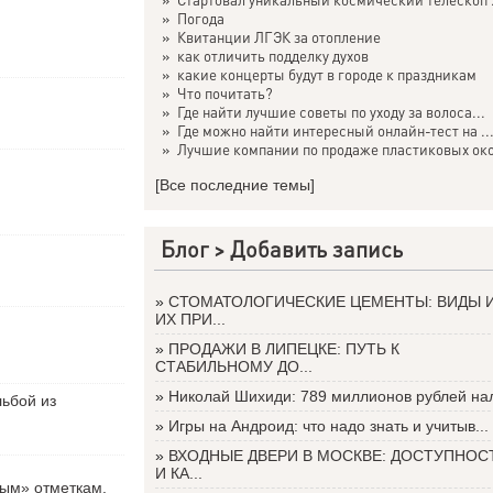
»
Погода
»
Квитанции ЛГЭК за отопление
»
как отличить подделку духов
»
какие концерты будут в городе к праздникам
»
Что почитать?
»
Где найти лучшие советы по уходу за волоса...
»
Где можно найти интересный онлайн-тест на ..
»
Лучшие компании по продаже пластиковых око
[Все последние темы]
Блог >
Добавить запись
»
СТОМАТОЛОГИЧЕСКИЕ ЦЕМЕНТЫ: ВИДЫ 
ИХ ПРИ...
»
ПРОДАЖИ В ЛИПЕЦКЕ: ПУТЬ К
СТАБИЛЬНОМУ ДО...
»
Николай Шихиди: 789 миллионов рублей нал
льбой из
»
Игры на Андроид: что надо знать и учитыв...
»
ВХОДНЫЕ ДВЕРИ В МОСКВЕ: ДОСТУПНОС
И КА...
вым» отметкам.