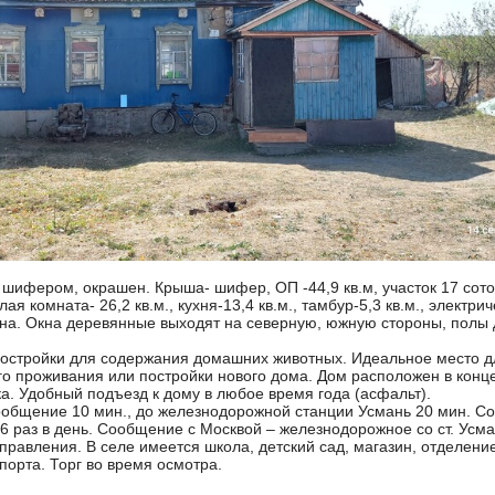
шифером, окрашен. Крыша- шифер, ОП -44,9 кв.м, участок 17 соток
ая комната- 26,2 кв.м., кухня-13,4 кв.м., тамбур-5,3 кв.м., электри
ина. Окна деревянные выходят на северную, южную стороны, полы
постройки для содержания домашних животных. Идеальное место д
ого проживания или постройки нового дома. Дом расположен в конц
а. Удобный подъезд к дому в любое время года (асфальт).
ообщение 10 мин., до железнодорожной станции Усмань 20 мин. С
 6 раз в день. Сообщение с Москвой – железнодорожное со ст. Усма
равления. В селе имеется школа, детский сад, магазин, отделение
порта. Торг во время осмотра.