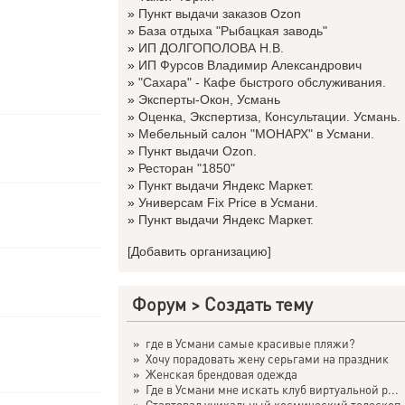
»
Пункт выдачи заказов Ozon
»
База отдыха "Рыбацкая заводь"
»
ИП ДОЛГОПОЛОВА Н.В.
»
ИП Фурсов Владимир Александрович
»
"Сахара" - Кафе быстрого обслуживания.
»
Эксперты-Окон, Усмань
»
Оценка, Экспертиза, Консультации. Усмань.
»
Мебельный салон "МОНАРХ" в Усмани.
»
Пункт выдачи Ozon.
»
Ресторан "1850"
»
Пункт выдачи Яндекс Маркет.
»
Универсам Fix Price в Усмани.
»
Пункт выдачи Яндекс Маркет.
[Добавить организацию]
Форум
>
Создать тему
»
где в Усмани самые красивые пляжи?
»
Хочу порадовать жену серьгами на праздник
»
Женская брендовая одежда
»
Где в Усмани мне искать клуб виртуальной р...
»
Стартовал уникальный космический телескоп .