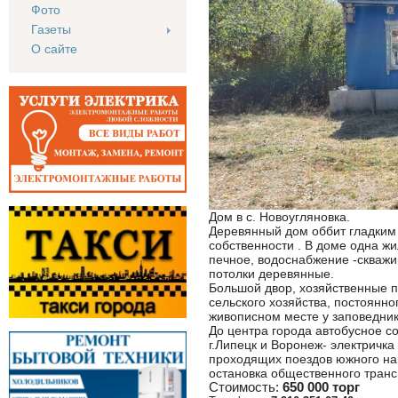
Фото
Газеты
О сайте
Дом в с. Новоугляновка.
Деревянный дом оббит гладким 
собственности . В доме одна жил
печное, водоснабжение -скваж
потолки деревянные.
Большой двор, хозяйственные 
сельского хозяйства, постоянн
живописном месте у заповедник
До центра города автобусное с
г.Липецк и Воронеж- электричка
проходящих поездов южного нап
остановка общественного транс
Стоимость:
650 000 торг