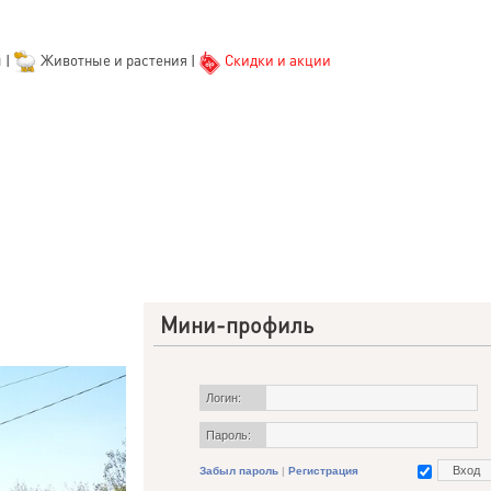
ы
|
Животные и растения
|
Скидки и акции
Мини-профиль
Логин:
Пароль:
Забыл пароль
|
Регистрация