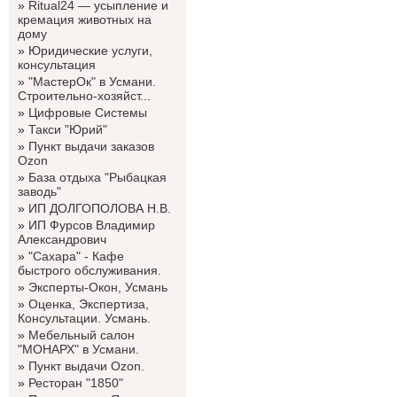
»
Ritual24 — усыпление и
кремация животных на
дому
»
Юридические услуги,
консультация
»
"МастерОк" в Усмани.
Строительно-хозяйст...
»
Цифровые Системы
»
Такси "Юрий"
»
Пункт выдачи заказов
Ozon
»
База отдыха "Рыбацкая
заводь"
»
ИП ДОЛГОПОЛОВА Н.В.
»
ИП Фурсов Владимир
Александрович
»
"Сахара" - Кафе
быстрого обслуживания.
»
Эксперты-Окон, Усмань
»
Оценка, Экспертиза,
Консультации. Усмань.
»
Мебельный салон
"МОНАРХ" в Усмани.
»
Пункт выдачи Ozon.
»
Ресторан "1850"