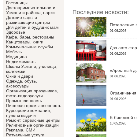
Гостиницы
Достопримечательности
Последние новости:
Усмани и района, парки
Детские сады и
развивающие центры
Потепление в
Для детей и будущих мам
01.06.2026
Здоровье
Кафе, бары, рестораны
Канцтовары, книги
Коммунальные службы
Два авто сго
Мебель
01.06.2026
Медицина
Недвижимость
Школы Усмани, училища,
«Арестный до
коллелжи
Окна и двери
01.06.2026
Одежда, обувь,
аксессуары
Организация праздников,
Ограничения 
фото-видеоуслуги
01.06.2026
Промышленность
Пищевая промышленность
Курьерские компании,
пункты выдачи
В Липецкой о
Ремонт, сервисные центры
18.05.2026
Религиозные организации
Реклама, СМИ
Ритуальные услуги