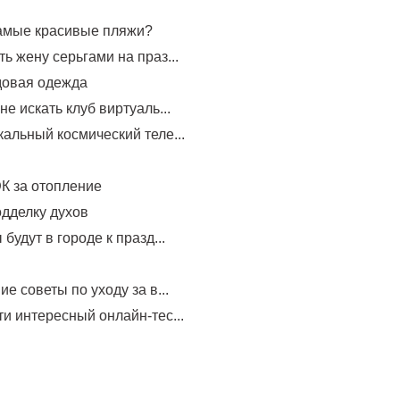
самые красивые пляжи?
ь жену серьгами на праз...
довая одежда
не искать клуб виртуаль...
альный космический теле...
К за отопление
одделку духов
будут в городе к празд...
е советы по уходу за в...
и интересный онлайн-тес...