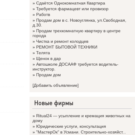
»
Сдаётся Однокомнатная Квартира
»
Требуется фармацевт или провизор
»
Работв
»
Продам дом в с. Новоуглянка, ул.Свободная,
д.30.
»
Продам трехкомнатную квартиру в центре
города
»
Чистка и ремонт колодцев
»
РЕМОНТ БЫТОВОЙ ТЕХНИКИ
»
Телята
»
Щенок в дар
»
Автошколе ДОСААФ требуется водитель-
инструктор.
»
Продам дом
[Добавить объявление]
Новые фирмы
»
Ritual24 — усыпление и кремация животных на
дому
»
Юридические услуги, консультация
»
"МастерОк" в Усмани. Строительно-хозяйст...