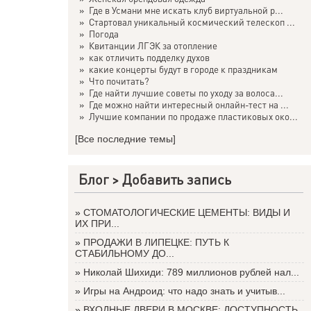
»
Где в Усмани мне искать клуб виртуальной р...
»
Стартовал уникальный космический телескоп ...
»
Погода
»
Квитанции ЛГЭК за отопление
»
как отличить подделку духов
»
какие концерты будут в городе к праздникам
»
Что почитать?
»
Где найти лучшие советы по уходу за волоса...
»
Где можно найти интересный онлайн-тест на ...
»
Лучшие компании по продаже пластиковых око...
[Все последние темы]
Блог >
Добавить запись
»
СТОМАТОЛОГИЧЕСКИЕ ЦЕМЕНТЫ: ВИДЫ И
ИХ ПРИ...
»
ПРОДАЖИ В ЛИПЕЦКЕ: ПУТЬ К
СТАБИЛЬНОМУ ДО...
»
Николай Шихиди: 789 миллионов рублей нал...
»
Игры на Андроид: что надо знать и учитыв...
»
ВХОДНЫЕ ДВЕРИ В МОСКВЕ: ДОСТУПНОСТЬ