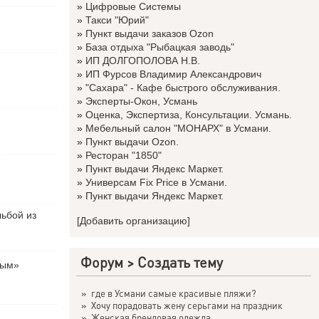
»
Цифровые Системы
»
Такси "Юрий"
»
Пункт выдачи заказов Ozon
»
База отдыха "Рыбацкая заводь"
»
ИП ДОЛГОПОЛОВА Н.В.
»
ИП Фурсов Владимир Александрович
»
"Сахара" - Кафе быстрого обслуживания.
»
Эксперты-Окон, Усмань
»
Оценка, Экспертиза, Консультации. Усмань.
»
Мебельный салон "МОНАРХ" в Усмани.
»
Пункт выдачи Ozon.
»
Ресторан "1850"
»
Пункт выдачи Яндекс Маркет.
»
Универсам Fix Price в Усмани.
»
Пункт выдачи Яндекс Маркет.
льбой из
[Добавить организацию]
Форум
>
Создать тему
вым»
»
где в Усмани самые красивые пляжи?
»
Хочу порадовать жену серьгами на праздник
»
Женская брендовая одежда