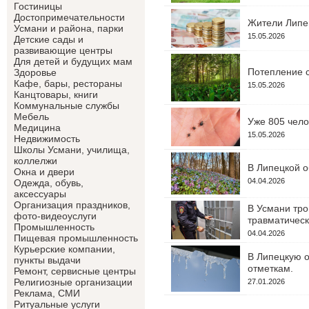
Гостиницы
Достопримечательности
Жители Липец
Усмани и района, парки
15.05.2026
Детские сады и
развивающие центры
Для детей и будущих мам
Потепление с
Здоровье
Кафе, бары, рестораны
15.05.2026
Канцтовары, книги
Коммунальные службы
Мебель
Уже 805 чело
Медицина
15.05.2026
Недвижимость
Школы Усмани, училища,
коллелжи
В Липецкой о
Окна и двери
04.04.2026
Одежда, обувь,
аксессуары
Организация праздников,
В Усмани тро
фото-видеоуслуги
травматическ
Промышленность
04.04.2026
Пищевая промышленность
Курьерские компании,
В Липецкую о
пункты выдачи
отметкам.
Ремонт, сервисные центры
Религиозные организации
27.01.2026
Реклама, СМИ
Ритуальные услуги