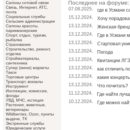
Последнее на форуме:
Салоны сотовой связи
Связь, Интернет, АТС,
07.08.2025.
где в Усмани 
почта
Социальные службы
15.12.2024.
Хочу порадоват
Сельские администрации
13.12.2024.
Салоны красоты,
Женская брен
парикмахерские
13.12.2024.
Где в Усмани м
Спорт, отдых, туризм,
рыбалка
13.12.2024.
Стартовал уник
Страхование
Строительство, ремонт,
13.12.2024.
Погода
отделка
Cтройматериалы,
13.12.2024.
Квитанции ЛГЭ
сантехника
13.12.2024.
Супер (мини) маркеты
как отличить п
Такси
13.12.2024.
Торговые центры
какие концерты 
Транспорт, вокзалы
13.12.2024.
Что почитать?
Инструмент
Инспекции, комиссии,
11.12.2024.
Где найти лучши
фонды
УВД, МЧС, юстиция
10.12.2024.
Где можно найт
Растения, животные,
ветеринары
Wildberries, Ozon, пункты
выдачи, ТК
Экстренные службы
Юридические услуги