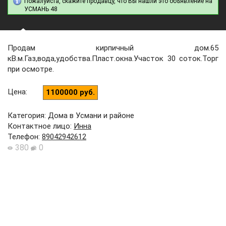
Пожалуйста, скажите продавцу, что Вы нашли это объявление на
УСМАНЬ 48
Продам кирпичный дом.65
кВ.м.Газ,вода,удобства.Пласт.окна.Участок 30 соток.Торг
при осмотре.
Цена
:
1100000 руб.
Категория: Дома в Усмани и районе
Контактное лицо
:
Инна
Телефон
:
89042942612
380
0