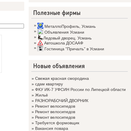
Полезные фирмы
»
МеталлоПрофиль
,
Усмань
»
Объявления Усмани
»
Ледовый дворец. Усмань
»
Автошкола ДОСААФ
»
Гостиница "Причалъ" в Усмани
Новые объявления
»
Свежая красная смородина
»
сдам квартиру
»
ФКУ ИК-7 УФСИН России по Липецкой области
»
Жильё
»
РАЗНОРАБОЧИЙ,ДВОРНИК
»
Ремонт велосипедов
»
Ремонт велосипедов
»
Ремонт велосипедов
»
Требуется формовщик
»
Вакансия повара