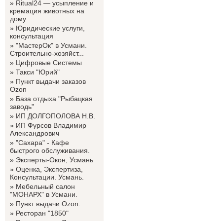
»
Ritual24 — усыпление и
кремация животных на
дому
»
Юридические услуги,
консультация
»
"МастерОк" в Усмани.
Строительно-хозяйст...
»
Цифровые Системы
»
Такси "Юрий"
»
Пункт выдачи заказов
Ozon
»
База отдыха "Рыбацкая
заводь"
»
ИП ДОЛГОПОЛОВА Н.В.
»
ИП Фурсов Владимир
Александрович
»
"Сахара" - Кафе
быстрого обслуживания.
»
Эксперты-Окон, Усмань
»
Оценка, Экспертиза,
Консультации. Усмань.
»
Мебельный салон
"МОНАРХ" в Усмани.
»
Пункт выдачи Ozon.
»
Ресторан "1850"