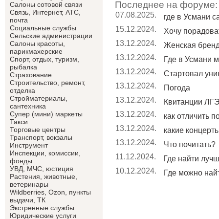
Последнее на форуме:
Салоны сотовой связи
Связь, Интернет, АТС,
07.08.2025.
где в Усмани 
почта
Социальные службы
15.12.2024.
Хочу порадоват
Сельские администрации
13.12.2024.
Салоны красоты,
Женская брен
парикмахерские
13.12.2024.
Где в Усмани м
Спорт, отдых, туризм,
рыбалка
13.12.2024.
Стартовал уник
Страхование
Строительство, ремонт,
13.12.2024.
Погода
отделка
Cтройматериалы,
13.12.2024.
Квитанции ЛГЭ
сантехника
13.12.2024.
Супер (мини) маркеты
как отличить п
Такси
13.12.2024.
Торговые центры
какие концерты 
Транспорт, вокзалы
13.12.2024.
Что почитать?
Инструмент
Инспекции, комиссии,
11.12.2024.
Где найти лучши
фонды
УВД, МЧС, юстиция
10.12.2024.
Где можно найт
Растения, животные,
ветеринары
Wildberries, Ozon, пункты
выдачи, ТК
Экстренные службы
Юридические услуги