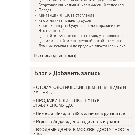
»
Стартовал уникальный космический телескоп ...
»
Погода
»
Квитанции ЛГЭК за отопление
»
как отличить подделку духов
»
какие концерты будут в городе к праздникам
»
Что почитать?
»
Где найти лучшие советы по уходу за волоса...
»
Где можно найти интересный онлайн-тест на ...
»
Лучшие компании по продаже пластиковых око...
[Все последние темы]
Блог >
Добавить запись
»
СТОМАТОЛОГИЧЕСКИЕ ЦЕМЕНТЫ: ВИДЫ И
ИХ ПРИ...
»
ПРОДАЖИ В ЛИПЕЦКЕ: ПУТЬ К
СТАБИЛЬНОМУ ДО...
»
Николай Шихиди: 789 миллионов рублей нал...
»
Игры на Андроид: что надо знать и учитыв...
»
ВХОДНЫЕ ДВЕРИ В МОСКВЕ: ДОСТУПНОСТЬ
И КА...