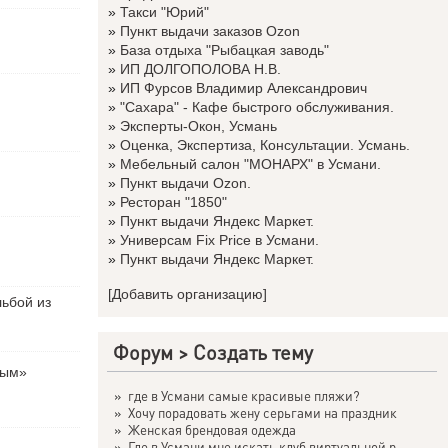
»
Такси "Юрий"
»
Пункт выдачи заказов Ozon
»
База отдыха "Рыбацкая заводь"
»
ИП ДОЛГОПОЛОВА Н.В.
»
ИП Фурсов Владимир Александрович
»
"Сахара" - Кафе быстрого обслуживания.
»
Эксперты-Окон, Усмань
»
Оценка, Экспертиза, Консультации. Усмань.
»
Мебельный салон "МОНАРХ" в Усмани.
»
Пункт выдачи Ozon.
»
Ресторан "1850"
»
Пункт выдачи Яндекс Маркет.
»
Универсам Fix Price в Усмани.
»
Пункт выдачи Яндекс Маркет.
[Добавить организацию]
льбой из
Форум
>
Создать тему
вым»
»
где в Усмани самые красивые пляжи?
»
Хочу порадовать жену серьгами на праздник
»
Женская брендовая одежда
»
Где в Усмани мне искать клуб виртуальной р...