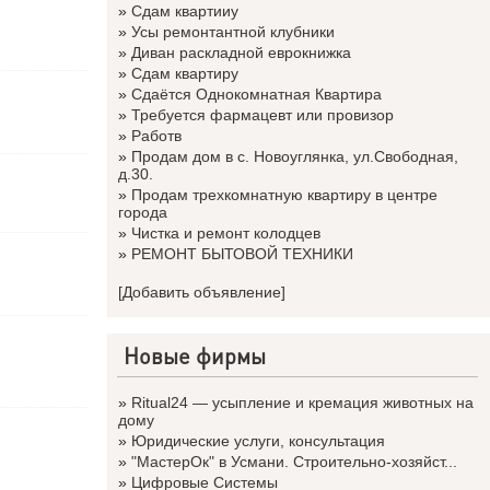
»
Сдам квартииу
»
Усы ремонтантной клубники
»
Диван раскладной еврокнижка
»
Сдам квартиру
»
Сдаётся Однокомнатная Квартира
»
Требуется фармацевт или провизор
»
Работв
»
Продам дом в с. Новоуглянка, ул.Свободная,
д.30.
»
Продам трехкомнатную квартиру в центре
города
»
Чистка и ремонт колодцев
»
РЕМОНТ БЫТОВОЙ ТЕХНИКИ
[Добавить объявление]
Новые фирмы
»
Ritual24 — усыпление и кремация животных на
дому
»
Юридические услуги, консультация
»
"МастерОк" в Усмани. Строительно-хозяйст...
»
Цифровые Системы