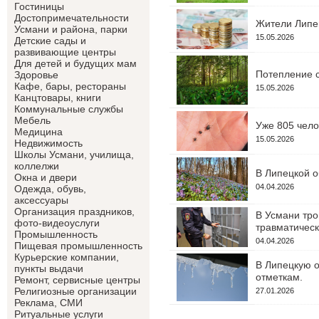
Гостиницы
Достопримечательности
Жители Липец
Усмани и района, парки
15.05.2026
Детские сады и
развивающие центры
Для детей и будущих мам
Потепление с
Здоровье
Кафе, бары, рестораны
15.05.2026
Канцтовары, книги
Коммунальные службы
Мебель
Уже 805 чело
Медицина
15.05.2026
Недвижимость
Школы Усмани, училища,
коллелжи
В Липецкой о
Окна и двери
04.04.2026
Одежда, обувь,
аксессуары
Организация праздников,
В Усмани тро
фото-видеоуслуги
травматическ
Промышленность
04.04.2026
Пищевая промышленность
Курьерские компании,
В Липецкую о
пункты выдачи
отметкам.
Ремонт, сервисные центры
Религиозные организации
27.01.2026
Реклама, СМИ
Ритуальные услуги