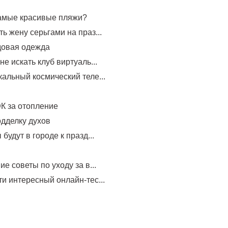
самые красивые пляжи?
ь жену серьгами на праз...
довая одежда
не искать клуб виртуаль...
альный космический теле...
К за отопление
одделку духов
будут в городе к празд...
е советы по уходу за в...
и интересный онлайн-тес...