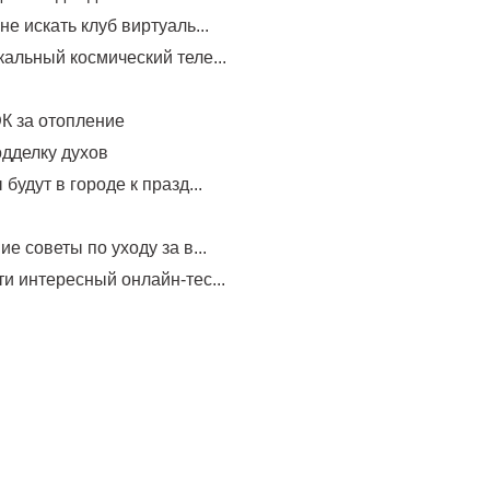
не искать клуб виртуаль...
альный космический теле...
К за отопление
одделку духов
будут в городе к празд...
е советы по уходу за в...
и интересный онлайн-тес...