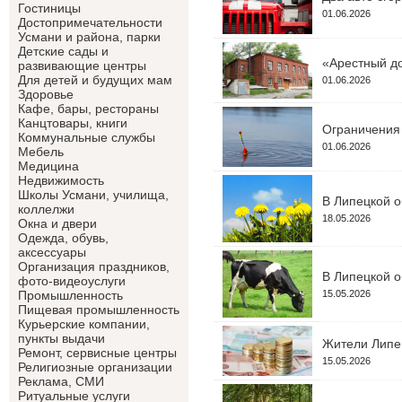
Гостиницы
01.06.2026
Достопримечательности
Усмани и района, парки
Детские сады и
«Арестный до
развивающие центры
Для детей и будущих мам
01.06.2026
Здоровье
Кафе, бары, рестораны
Канцтовары, книги
Ограничения 
Коммунальные службы
01.06.2026
Мебель
Медицина
Недвижимость
Школы Усмани, училища,
В Липецкой о
коллелжи
18.05.2026
Окна и двери
Одежда, обувь,
аксессуары
Организация праздников,
В Липецкой о
фото-видеоуслуги
15.05.2026
Промышленность
Пищевая промышленность
Курьерские компании,
пункты выдачи
Жители Липец
Ремонт, сервисные центры
15.05.2026
Религиозные организации
Реклама, СМИ
Ритуальные услуги