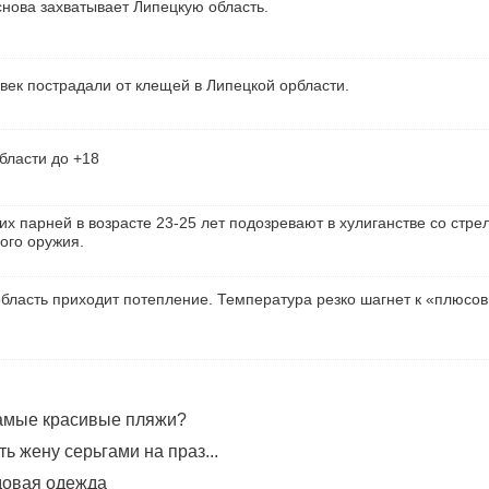
нова захватывает Липецкую область.
век пострадали от клещей в Липецкой орбласти.
бласти до +18
их парней в возрасте 23-25 лет подозревают в хулиганстве со стре
ого оружия.
бласть приходит потепление. Температура резко шагнет к «плюсо
самые красивые пляжи?
ь жену серьгами на праз...
довая одежда