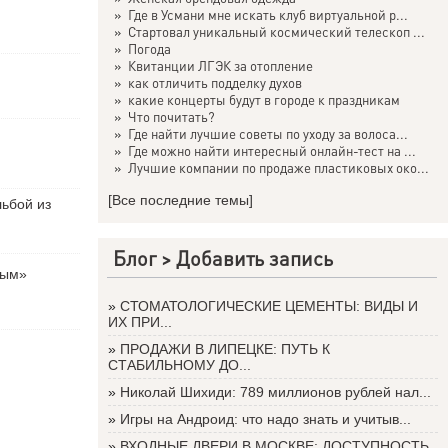
»
Где в Усмани мне искать клуб виртуальной р...
»
Стартовал уникальный космический телескоп ...
»
Погода
»
Квитанции ЛГЭК за отопление
»
как отличить подделку духов
»
какие концерты будут в городе к праздникам
»
Что почитать?
»
Где найти лучшие советы по уходу за волоса...
»
Где можно найти интересный онлайн-тест на ...
»
Лучшие компании по продаже пластиковых око...
[Все последние темы]
льбой из
Блог >
Добавить запись
вым»
»
СТОМАТОЛОГИЧЕСКИЕ ЦЕМЕНТЫ: ВИДЫ И
ИХ ПРИ...
»
ПРОДАЖИ В ЛИПЕЦКЕ: ПУТЬ К
СТАБИЛЬНОМУ ДО...
»
Николай Шихиди: 789 миллионов рублей нал...
»
Игры на Андроид: что надо знать и учитыв...
»
ВХОДНЫЕ ДВЕРИ В МОСКВЕ: ДОСТУПНОСТЬ