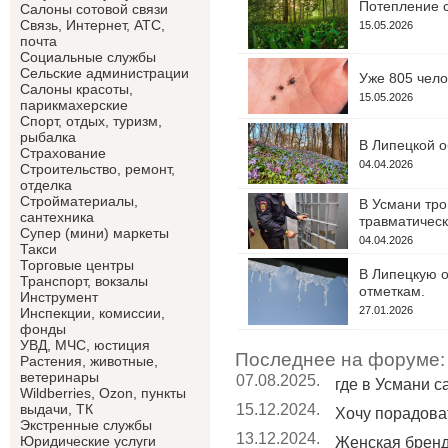
Потепление с
Салоны сотовой связи
Связь, Интернет, АТС,
15.05.2026
почта
Социальные службы
Сельские администрации
Уже 805 чело
Салоны красоты,
15.05.2026
парикмахерские
Спорт, отдых, туризм,
рыбалка
В Липецкой о
Страхование
04.04.2026
Строительство, ремонт,
отделка
Cтройматериалы,
В Усмани тро
сантехника
травматическ
Супер (мини) маркеты
04.04.2026
Такси
Торговые центры
В Липецкую о
Транспорт, вокзалы
отметкам.
Инструмент
27.01.2026
Инспекции, комиссии,
фонды
УВД, МЧС, юстиция
Последнее на форуме:
Растения, животные,
ветеринары
07.08.2025.
где в Усмани 
Wildberries, Ozon, пункты
15.12.2024.
выдачи, ТК
Хочу порадоват
Экстренные службы
13.12.2024.
Юридические услуги
Женская брен