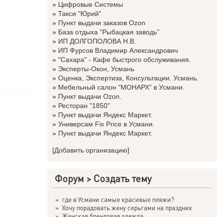
»
Цифровые Системы
»
Такси "Юрий"
»
Пункт выдачи заказов Ozon
»
База отдыха "Рыбацкая заводь"
»
ИП ДОЛГОПОЛОВА Н.В.
»
ИП Фурсов Владимир Александрович
»
"Сахара" - Кафе быстрого обслуживания.
»
Эксперты-Окон, Усмань
»
Оценка, Экспертиза, Консультации. Усмань.
»
Мебельный салон "МОНАРХ" в Усмани.
»
Пункт выдачи Ozon.
»
Ресторан "1850"
»
Пункт выдачи Яндекс Маркет.
»
Универсам Fix Price в Усмани.
»
Пункт выдачи Яндекс Маркет.
[Добавить организацию]
Форум
>
Создать тему
»
где в Усмани самые красивые пляжи?
»
Хочу порадовать жену серьгами на праздник
»
Женская брендовая одежда