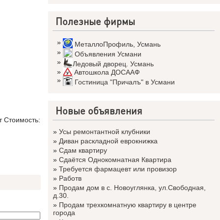
Полезные фирмы
»
МеталлоПрофиль
,
Усмань
»
Объявления Усмани
»
Ледовый дворец. Усмань
»
Автошкола ДОСААФ
»
Гостиница "Причалъ" в Усмани
Новые объявления
т Стоимость:
»
Усы ремонтантной клубники
»
Диван раскладной еврокнижка
»
Сдам квартиру
»
Сдаётся Однокомнатная Квартира
»
Требуется фармацевт или провизор
»
Работв
»
Продам дом в с. Новоуглянка, ул.Свободная,
д.30.
»
Продам трехкомнатную квартиру в центре
города