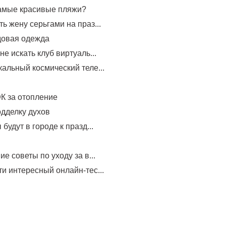
самые красивые пляжи?
ь жену серьгами на праз...
довая одежда
не искать клуб виртуаль...
альный космический теле...
К за отопление
одделку духов
будут в городе к празд...
е советы по уходу за в...
и интересный онлайн-тес...