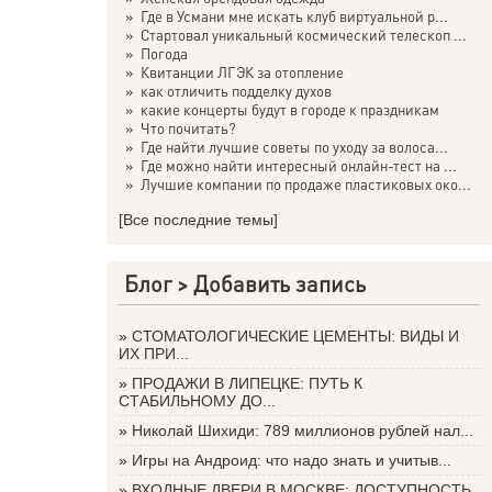
»
Где в Усмани мне искать клуб виртуальной р...
»
Стартовал уникальный космический телескоп ...
»
Погода
»
Квитанции ЛГЭК за отопление
»
как отличить подделку духов
»
какие концерты будут в городе к праздникам
»
Что почитать?
»
Где найти лучшие советы по уходу за волоса...
»
Где можно найти интересный онлайн-тест на ...
»
Лучшие компании по продаже пластиковых око...
[Все последние темы]
Блог >
Добавить запись
»
СТОМАТОЛОГИЧЕСКИЕ ЦЕМЕНТЫ: ВИДЫ И
ИХ ПРИ...
»
ПРОДАЖИ В ЛИПЕЦКЕ: ПУТЬ К
СТАБИЛЬНОМУ ДО...
»
Николай Шихиди: 789 миллионов рублей нал...
»
Игры на Андроид: что надо знать и учитыв...
»
ВХОДНЫЕ ДВЕРИ В МОСКВЕ: ДОСТУПНОСТЬ