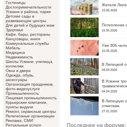
Гостиницы
Жители Липец
Достопримечательности
15.05.2026
Усмани и района, парки
Детские сады и
развивающие центры
Потепление с
Для детей и будущих мам
Здоровье
15.05.2026
Кафе, бары, рестораны
Канцтовары, книги
Коммунальные службы
Уже 805 чело
Мебель
15.05.2026
Медицина
Недвижимость
Школы Усмани, училища,
В Липецкой о
коллелжи
04.04.2026
Окна и двери
Одежда, обувь,
аксессуары
В Усмани тро
Организация праздников,
травматическ
фото-видеоуслуги
04.04.2026
Промышленность
Пищевая промышленность
В Липецкую о
Курьерские компании,
отметкам.
пункты выдачи
Ремонт, сервисные центры
27.01.2026
Религиозные организации
Реклама, СМИ
Последнее на форуме:
Ритуальные услуги