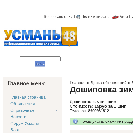
Все объявления
|
Недвижимость
|
Авто
|
Главное меню
Главная
»
Доска объявлений
»
Дошиповка зи
Главная страница
Дошиповка зимних шим
Объявления
Стоимость:
15руб за 1 шип
Справочная
Телефон:
89009618121
Новости
Пожалуйста, скажите прод
Форум Усмани
Блог