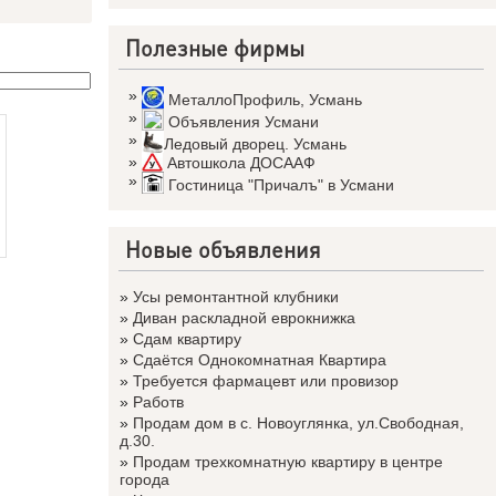
Полезные фирмы
»
МеталлоПрофиль
,
Усмань
»
Объявления Усмани
»
Ледовый дворец. Усмань
»
Автошкола ДОСААФ
»
Гостиница "Причалъ" в Усмани
Новые объявления
»
Усы ремонтантной клубники
»
Диван раскладной еврокнижка
»
Сдам квартиру
»
Сдаётся Однокомнатная Квартира
»
Требуется фармацевт или провизор
»
Работв
»
Продам дом в с. Новоуглянка, ул.Свободная,
д.30.
»
Продам трехкомнатную квартиру в центре
города