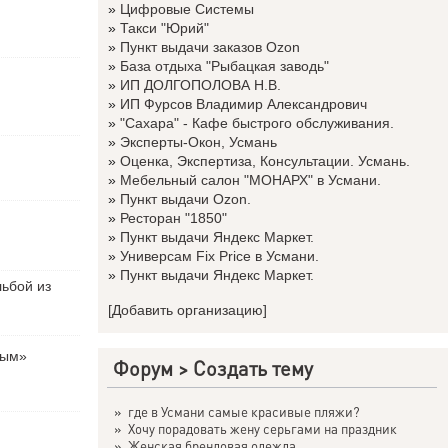
»
Цифровые Системы
»
Такси "Юрий"
»
Пункт выдачи заказов Ozon
»
База отдыха "Рыбацкая заводь"
»
ИП ДОЛГОПОЛОВА Н.В.
»
ИП Фурсов Владимир Александрович
»
"Сахара" - Кафе быстрого обслуживания.
»
Эксперты-Окон, Усмань
»
Оценка, Экспертиза, Консультации. Усмань.
»
Мебельный салон "МОНАРХ" в Усмани.
»
Пункт выдачи Ozon.
»
Ресторан "1850"
»
Пункт выдачи Яндекс Маркет.
»
Универсам Fix Price в Усмани.
»
Пункт выдачи Яндекс Маркет.
льбой из
[Добавить организацию]
вым»
Форум
>
Создать тему
»
где в Усмани самые красивые пляжи?
»
Хочу порадовать жену серьгами на праздник
»
Женская брендовая одежда