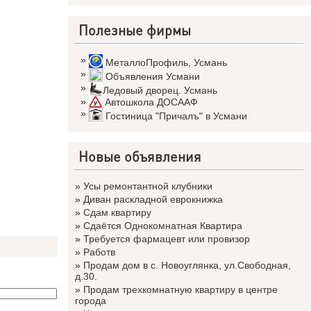
Полезные фирмы
»
МеталлоПрофиль
,
Усмань
»
Объявления Усмани
»
Ледовый дворец. Усмань
»
Автошкола ДОСААФ
»
Гостиница "Причалъ" в Усмани
Новые объявления
»
Усы ремонтантной клубники
»
Диван раскладной еврокнижка
»
Сдам квартиру
»
Сдаётся Однокомнатная Квартира
»
Требуется фармацевт или провизор
»
Работв
»
Продам дом в с. Новоуглянка, ул.Свободная,
д.30.
»
Продам трехкомнатную квартиру в центре
города