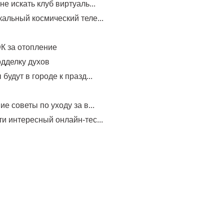
не искать клуб виртуаль...
альный космический теле...
К за отопление
одделку духов
будут в городе к празд...
е советы по уходу за в...
и интересный онлайн-тес...