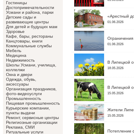
Гостиницы
Достопримечательности
Усмани и района, парки
«Арестный до
Детские сады и
развивающие центры
01.06.2026
Для детей и будущих мам
Здоровье
Кафе, бары, рестораны
Ограничения 
Канцтовары, книги
01.06.2026
Коммунальные службы
Мебель
Медицина
Недвижимость
В Липецкой о
Школы Усмани, училища,
18.05.2026
коллелжи
Окна и двери
Одежда, обувь,
аксессуары
В Липецкой о
Организация праздников,
15.05.2026
фото-видеоуслуги
Промышленность
Пищевая промышленность
Курьерские компании,
Жители Липец
пункты выдачи
15.05.2026
Ремонт, сервисные центры
Религиозные организации
Реклама, СМИ
Потепление с
Ритуальные услуги