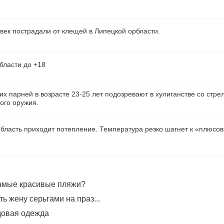
век пострадали от клещей в Липецкой орбласти.
бласти до +18
их парней в возрасте 23-25 лет подозревают в хулиганстве со стре
ого оружия.
бласть приходит потепление. Температура резко шагнет к «плюсо
самые красивые пляжи?
ь жену серьгами на праз...
довая одежда