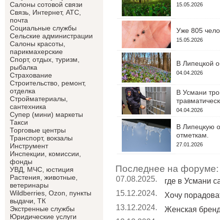
Салоны сотовой связи
15.05.2026
Связь, Интернет, АТС,
почта
Социальные службы
Уже 805 чело
Сельские администрации
15.05.2026
Салоны красоты,
парикмахерские
Спорт, отдых, туризм,
В Липецкой о
рыбалка
04.04.2026
Страхование
Строительство, ремонт,
отделка
В Усмани тро
Cтройматериалы,
травматическ
сантехника
04.04.2026
Супер (мини) маркеты
Такси
В Липецкую о
Торговые центры
отметкам.
Транспорт, вокзалы
27.01.2026
Инструмент
Инспекции, комиссии,
фонды
Последнее на форуме:
УВД, МЧС, юстиция
Растения, животные,
07.08.2025.
где в Усмани 
ветеринары
15.12.2024.
Wildberries, Ozon, пункты
Хочу порадоват
выдачи, ТК
13.12.2024.
Экстренные службы
Женская брен
Юридические услуги