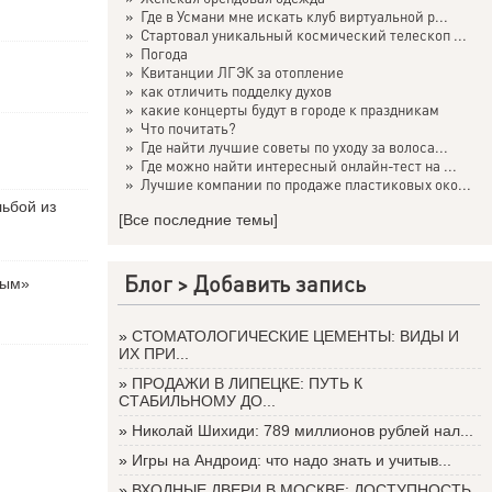
»
Где в Усмани мне искать клуб виртуальной р...
»
Стартовал уникальный космический телескоп ...
»
Погода
»
Квитанции ЛГЭК за отопление
»
как отличить подделку духов
»
какие концерты будут в городе к праздникам
»
Что почитать?
»
Где найти лучшие советы по уходу за волоса...
»
Где можно найти интересный онлайн-тест на ...
»
Лучшие компании по продаже пластиковых око...
льбой из
[Все последние темы]
Блог >
Добавить запись
вым»
»
СТОМАТОЛОГИЧЕСКИЕ ЦЕМЕНТЫ: ВИДЫ И
ИХ ПРИ...
»
ПРОДАЖИ В ЛИПЕЦКЕ: ПУТЬ К
СТАБИЛЬНОМУ ДО...
»
Николай Шихиди: 789 миллионов рублей нал...
»
Игры на Андроид: что надо знать и учитыв...
»
ВХОДНЫЕ ДВЕРИ В МОСКВЕ: ДОСТУПНОСТЬ