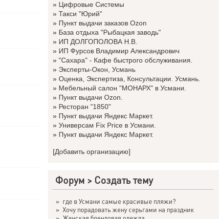
»
Цифровые Системы
»
Такси "Юрий"
»
Пункт выдачи заказов Ozon
»
База отдыха "Рыбацкая заводь"
»
ИП ДОЛГОПОЛОВА Н.В.
»
ИП Фурсов Владимир Александрович
»
"Сахара" - Кафе быстрого обслуживания.
»
Эксперты-Окон, Усмань
»
Оценка, Экспертиза, Консультации. Усмань.
»
Мебельный салон "МОНАРХ" в Усмани.
»
Пункт выдачи Ozon.
»
Ресторан "1850"
»
Пункт выдачи Яндекс Маркет.
»
Универсам Fix Price в Усмани.
»
Пункт выдачи Яндекс Маркет.
[Добавить организацию]
Форум
>
Создать тему
»
где в Усмани самые красивые пляжи?
»
Хочу порадовать жену серьгами на праздник
»
Женская брендовая одежда