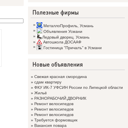
Полезные фирмы
»
МеталлоПрофиль
,
Усмань
»
Объявления Усмани
»
Ледовый дворец. Усмань
»
Автошкола ДОСААФ
»
Гостиница "Причалъ" в Усмани
Новые объявления
»
Свежая красная смородина
»
сдам квартиру
»
ФКУ ИК-7 УФСИН России по Липецкой области
»
Жильё
»
РАЗНОРАБОЧИЙ,ДВОРНИК
»
Ремонт велосипедов
»
Ремонт велосипедов
»
Ремонт велосипедов
»
Требуется формовщик
»
Вакансия повара