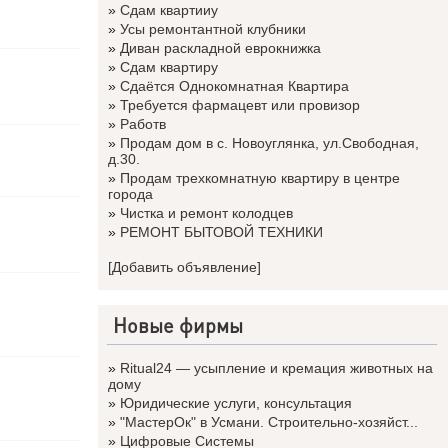
»
Сдам квартииу
»
Усы ремонтантной клубники
»
Диван раскладной еврокнижка
»
Сдам квартиру
»
Сдаётся Однокомнатная Квартира
»
Требуется фармацевт или провизор
»
Работв
»
Продам дом в с. Новоуглянка, ул.Свободная,
д.30.
»
Продам трехкомнатную квартиру в центре
города
»
Чистка и ремонт колодцев
»
РЕМОНТ БЫТОВОЙ ТЕХНИКИ
[Добавить объявление]
Новые фирмы
»
Ritual24 — усыпление и кремация животных на
дому
»
Юридические услуги, консультация
»
"МастерОк" в Усмани. Строительно-хозяйст...
»
Цифровые Системы