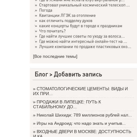
»
Стартовал уникальный космический телескоп ...
»
Погода
»
Квитанции ЛГЭК за отопление
»
как отличить подделку духов
»
какие концерты будут в городе к праздникам
»
Что почитать?
»
Где найти лучшие советы по уходу за волоса...
»
Где можно найти интересный онлайн-тест на ...
»
Лучшие компании по продаже пластиковых око...
[Все последние темы]
Блог >
Добавить запись
»
СТОМАТОЛОГИЧЕСКИЕ ЦЕМЕНТЫ: ВИДЫ И
ИХ ПРИ...
»
ПРОДАЖИ В ЛИПЕЦКЕ: ПУТЬ К
СТАБИЛЬНОМУ ДО...
»
Николай Шихиди: 789 миллионов рублей нал...
»
Игры на Андроид: что надо знать и учитыв...
»
ВХОДНЫЕ ДВЕРИ В МОСКВЕ: ДОСТУПНОСТЬ
И КА...