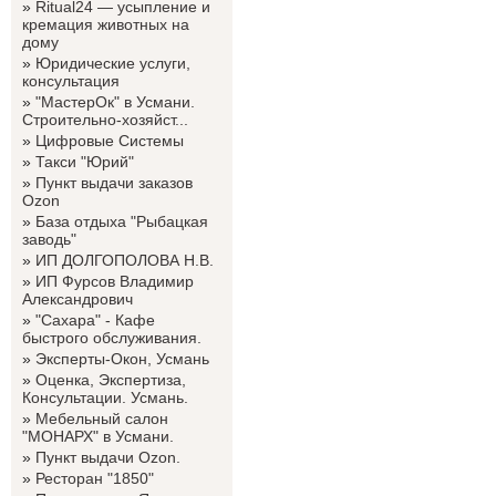
»
Ritual24 — усыпление и
кремация животных на
дому
»
Юридические услуги,
консультация
»
"МастерОк" в Усмани.
Строительно-хозяйст...
»
Цифровые Системы
»
Такси "Юрий"
»
Пункт выдачи заказов
Ozon
»
База отдыха "Рыбацкая
заводь"
»
ИП ДОЛГОПОЛОВА Н.В.
»
ИП Фурсов Владимир
Александрович
»
"Сахара" - Кафе
быстрого обслуживания.
»
Эксперты-Окон, Усмань
»
Оценка, Экспертиза,
Консультации. Усмань.
»
Мебельный салон
"МОНАРХ" в Усмани.
»
Пункт выдачи Ozon.
»
Ресторан "1850"