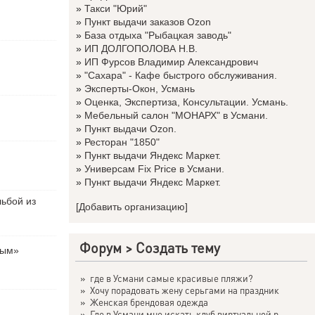
»
Такси "Юрий"
»
Пункт выдачи заказов Ozon
»
База отдыха "Рыбацкая заводь"
»
ИП ДОЛГОПОЛОВА Н.В.
»
ИП Фурсов Владимир Александрович
»
"Сахара" - Кафе быстрого обслуживания.
»
Эксперты-Окон, Усмань
»
Оценка, Экспертиза, Консультации. Усмань.
»
Мебельный салон "МОНАРХ" в Усмани.
»
Пункт выдачи Ozon.
»
Ресторан "1850"
»
Пункт выдачи Яндекс Маркет.
»
Универсам Fix Price в Усмани.
»
Пункт выдачи Яндекс Маркет.
льбой из
[Добавить организацию]
Форум
>
Создать тему
вым»
»
где в Усмани самые красивые пляжи?
»
Хочу порадовать жену серьгами на праздник
»
Женская брендовая одежда
»
Где в Усмани мне искать клуб виртуальной р...