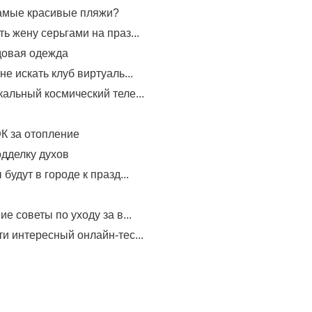
самые красивые пляжи?
ь жену серьгами на праз...
довая одежда
не искать клуб виртуаль...
альный космический теле...
К за отопление
одделку духов
будут в городе к празд...
е советы по уходу за в...
и интересный онлайн-тес...