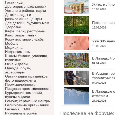
Гостиницы
Жители Липец
Достопримечательности
15.05.2026
Усмани и района, парки
Детские сады и
развивающие центры
Потепление с
Для детей и будущих мам
Здоровье
15.05.2026
Кафе, бары, рестораны
Канцтовары, книги
Коммунальные службы
Уже 805 чело
Мебель
15.05.2026
Медицина
Недвижимость
Школы Усмани, училища,
В Липецкой о
коллелжи
04.04.2026
Окна и двери
Одежда, обувь,
аксессуары
В Усмани тро
Организация праздников,
травматическ
фото-видеоуслуги
04.04.2026
Промышленность
Пищевая промышленность
В Липецкую о
Курьерские компании,
отметкам.
пункты выдачи
Ремонт, сервисные центры
27.01.2026
Религиозные организации
Реклама, СМИ
Последнее на форуме:
Ритуальные услуги