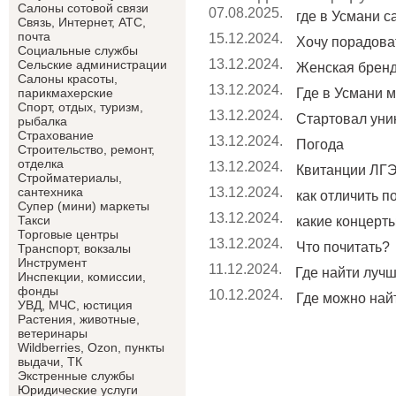
Салоны сотовой связи
07.08.2025.
где в Усмани 
Связь, Интернет, АТС,
почта
15.12.2024.
Хочу порадоват
Социальные службы
13.12.2024.
Сельские администрации
Женская брен
Салоны красоты,
13.12.2024.
Где в Усмани м
парикмахерские
Спорт, отдых, туризм,
13.12.2024.
Стартовал уник
рыбалка
Страхование
13.12.2024.
Погода
Строительство, ремонт,
отделка
13.12.2024.
Квитанции ЛГЭ
Cтройматериалы,
13.12.2024.
сантехника
как отличить п
Супер (мини) маркеты
13.12.2024.
Такси
какие концерты 
Торговые центры
13.12.2024.
Что почитать?
Транспорт, вокзалы
Инструмент
11.12.2024.
Где найти лучши
Инспекции, комиссии,
фонды
10.12.2024.
Где можно найт
УВД, МЧС, юстиция
Растения, животные,
ветеринары
Wildberries, Ozon, пункты
выдачи, ТК
Экстренные службы
Юридические услуги