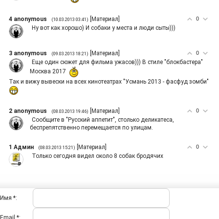
4
anonymous
[
Материал
]
0
(10.03.2013 03:41)
Ну вот как хорошо) И собаки у места и люди сыты)))
3
anonymous
[
Материал
]
0
(09.03.2013 18:21)
Еще один сюжет для фильма ужасов))) В стиле "блокбастера"
Москва 2017
Так и вижу вывески на всех кинотеатрах "Усмань 2013 - фасфуд зомби"
2
anonymous
[
Материал
]
0
(08.03.2013 19:46)
Сообщите в "Русский аппетит", столько деликатеса,
беспрепятственно перемещается по улицам.
1
Админ
[
Материал
]
0
(08.03.2013 15:21)
Только сегодня видел около 8 собак бродячих
Имя *:
Email *: