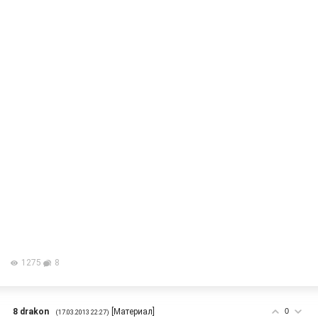
1275
8
8
drakon
[
Материал
]
0
(17.03.2013 22:27)