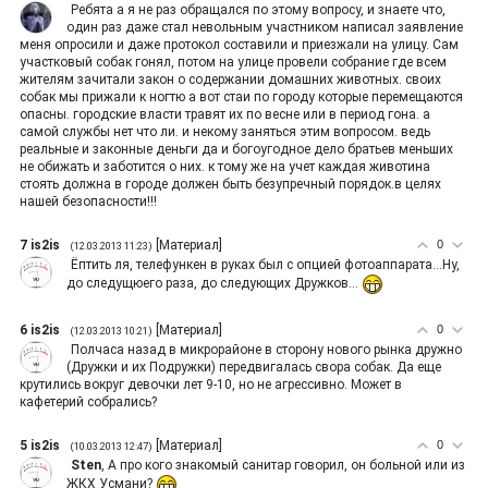
Ребята а я не раз обращался по этому вопросу, и знаете что,
один раз даже стал невольным участником написал заявление
меня опросили и даже протокол составили и приезжали на улицу. Сам
участковый собак гонял, потом на улице провели собрание где всем
жителям зачитали закон о содержании домашних животных. своих
собак мы прижали к ногтю а вот стаи по городу которые перемещаются
опасны. городские власти травят их по весне или в период гона. а
самой службы нет что ли. и некому заняться этим вопросом. ведь
реальные и законные деньги да и богоугодное дело братьев меньших
не обижать и заботится о них. к тому же на учет каждая животина
стоять должна в городе должен быть безупречный порядок.в целях
нашей безопасности!!!
7
is2is
[
Материал
]
0
(12.03.2013 11:23)
Ёптить ля, телефункен в руках был с опцией фотоаппарата...Ну,
до следущюего раза, до следующих Дружков...
6
is2is
[
Материал
]
0
(12.03.2013 10:21)
Полчаса назад в микрорайоне в сторону нового рынка дружно
(Дружки и их Подружки) передвигалась свора собак. Да еще
крутились вокруг девочки лет 9-10, но не агрессивно. Может в
кафетерий собрались?
5
is2is
[
Материал
]
0
(10.03.2013 12:47)
Sten
, А про кого знакомый санитар говорил, он больной или из
ЖКХ Усмани?