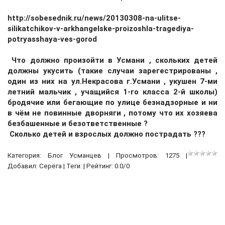
http://sobesednik.ru/news/20130308-na-ulitse-
silikatchikov-v-arkhangelske-proizoshla-tragediya-
potryasshaya-ves-gorod
Что должно произойти в Усмани , скольких детей
должны укусить (такие случаи зарегестрированы ,
один из них на ул.Некрасова г.Усмани , укушен 7-ми
летний мальчик , учащийся 1-го класса 2-й школы)
бродячие или бегающие по улице безнадзорные и ни
в чём не повинные дворняги , потому что их хозяева
безбашенные и безответственные ?
Сколько детей и взрослых должно пострадать ???
Категория:
Блог Усманцев
| Просмотров: 1275 |
Добавил:
Серёга
| Теги: | Рейтинг:
0.0
/
0