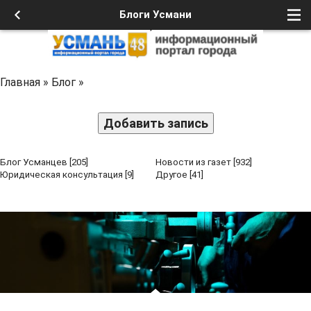
Блоги Усмани
Главная
»
Блог
»
Добавить запись
Блог Усманцев
[205]
Новости из газет
[932]
Юридическая консультация
[9]
Другое
[41]