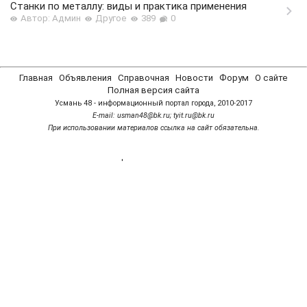
Станки по металлу: виды и практика применения
Автор: Админ
Другое
389
0
Главная
Объявления
Справочная
Новости
Форум
О сайте
Полная версия сайта
Усмань 48 - информационный портал города, 2010-2017
Е-mail: usman48@bk.ru; tyit.ru@bk.ru
При использовании материалов ссылка на сайт обязательна.
'