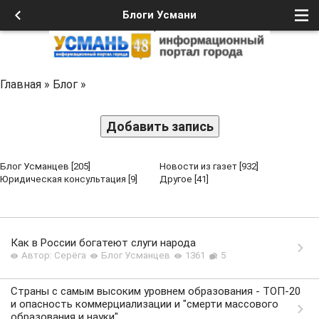
Блоги Усмани
Главная
»
Блог
»
Добавить запись
Блог Усманцев
[205]
Новости из газет
[932]
Юридическая консультация
[9]
Другое
[41]
Как в России богатеют слуги народа
Автор: Серёга
Блог Усманцев
1361
5
Страны с самым высоким уровнем образования - ТОП-20
и опасность коммерциализации и "смерти массового
образования и науки".