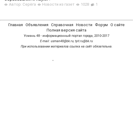
Автор: Серёга
Новости из газет
1028
1
Главная
Объявления
Справочная
Новости
Форум
О сайте
Полная версия сайта
Усмань 48 - информационный портал города, 2010-2017
Е-mail: usman48@bk.ru; tyit.ru@bk.ru
При использовании материалов ссылка на сайт обязательна.
'