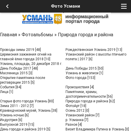
Фото Усмани
Главная
»
Фотоальбомы
»
Природа города и района
Проводы зимы 2019
[48]
Рождественская Усмань 2019
[13]
Церемония зажжения огней на
Усманский район с высоты птичьего
главной ёлке города 2018
[10]
полета | 2017
[6]
Усмань, площадь, 20 декабря 2018 г.
День Победы 2017
[48]
День Победы 2015
[50]
Масленица 2015
[3]
Усмань в живописи
[1]
Открытие памятника после
Фото города
[153]
реставрации 2015
[5]
События
[84]
Происшествия
[4]
Лица
[1]
Памятники, храмы,
достопримечательности
[56]
Старые фото города Усмань
[80]
Природа города и района
[62]
Зима 2011 - 2012
[7]
ФотоАрт
[18]
Краеведческий музей, Усмань
[38]
Осень 2012
[0]
Усмань ночью
[6]
Усманский район
[7]
Индустрия
[6]
р. Усманка
[7]
Выпускной 2019
[15]
Разное
[4]
День города и района 2019
[5]
Визит Владимира Путина в Усмань
[0]