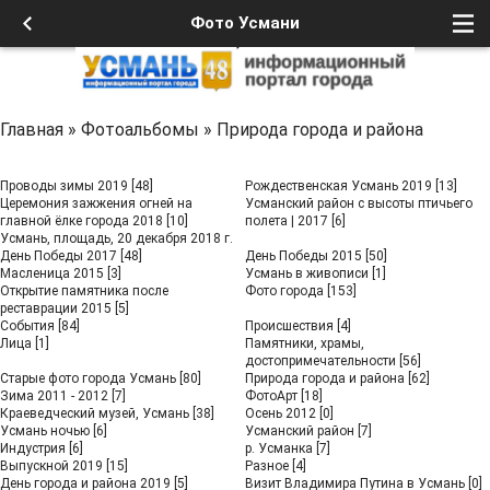
Фото Усмани
Главная
»
Фотоальбомы
»
Природа города и района
Проводы зимы 2019
[48]
Рождественская Усмань 2019
[13]
Церемония зажжения огней на
Усманский район с высоты птичьего
главной ёлке города 2018
[10]
полета | 2017
[6]
Усмань, площадь, 20 декабря 2018 г.
День Победы 2017
[48]
День Победы 2015
[50]
Масленица 2015
[3]
Усмань в живописи
[1]
Открытие памятника после
Фото города
[153]
реставрации 2015
[5]
События
[84]
Происшествия
[4]
Лица
[1]
Памятники, храмы,
достопримечательности
[56]
Старые фото города Усмань
[80]
Природа города и района
[62]
Зима 2011 - 2012
[7]
ФотоАрт
[18]
Краеведческий музей, Усмань
[38]
Осень 2012
[0]
Усмань ночью
[6]
Усманский район
[7]
Индустрия
[6]
р. Усманка
[7]
Выпускной 2019
[15]
Разное
[4]
День города и района 2019
[5]
Визит Владимира Путина в Усмань
[0]