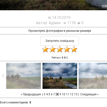
14.10.2019
Автор: Админ
1118
0
Просмотреть фотографию в реальном размере
Рейтинг
:
5.0
/
2
« Предыдущая
|
3
4
5
6
7
[
8
]
9
10
11
12
13
|
Следующая »
Всего комментариев
:
0