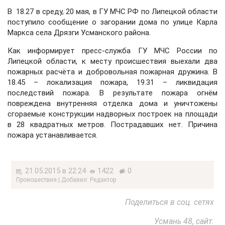
В 18.27 в среду, 20 мая, в ГУ МЧС РФ по Липецкой области
поступило сообщение о загорании дома по улице Карла
Маркса села Дрязги Усманского района.
Как информирует пресс-служба ГУ МЧС России по
Липецкой области, к месту происшествия выехали два
пожарных расчёта и добровольная пожарная дружина. В
18.45 – локализация пожара, 19.31 – ликвидация
последствий пожара. В результате пожара огнём
повреждена внутренняя отделка дома и уничтожены
сгораемые конструкции надворных построек на площади
в 28 квадратных метров. Пострадавших нет. Причина
пожара устанавливается.
21.05.2015 в 22:24
1422
0
Проиcшествия | Добавил: Редактор
Поделиться в соц. сетях
Усмань 48, сайт.