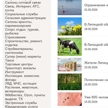
Салоны сотовой связи
Ограничения н
Связь, Интернет, АТС,
01.06.2026
почта
Социальные службы
Сельские администрации
Салоны красоты,
В Липецкой об
парикмахерские
18.05.2026
Спорт, отдых, туризм,
рыбалка
Страхование
Строительство, ремонт,
В Липецкой об
отделка
Cтройматериалы,
15.05.2026
сантехника
Супер (мини) маркеты
Такси
Жители Липецк
Торговые центры
15.05.2026
Транспорт, вокзалы
Инструмент
Инспекции, комиссии,
фонды
Потепление сн
УВД, МЧС, юстиция
15.05.2026
Растения, животные,
ветеринары
Wildberries, Ozon, пункты
Уже 805 челов
выдачи, ТК
15.05.2026
Экстренные службы
Юридические услуги