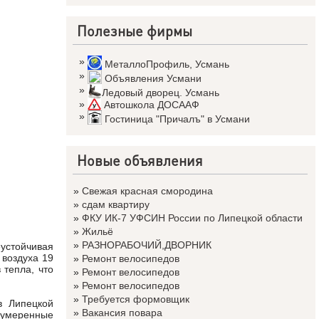
Полезные фирмы
»
МеталлоПрофиль
,
Усмань
»
Объявления Усмани
»
Ледовый дворец. Усмань
»
Автошкола ДОСААФ
»
Гостиница "Причалъ" в Усмани
Новые объявления
»
Свежая красная смородина
»
сдам квартиру
»
ФКУ ИК-7 УФСИН России по Липецкой области
»
Жильё
»
РАЗНОРАБОЧИЙ,ДВОРНИК
еустойчивая
 воздуха 19
»
Ремонт велосипедов
 тепла, что
»
Ремонт велосипедов
»
Ремонт велосипедов
»
Требуется формовщик
в Липецкой
»
Вакансия повара
 умеренные