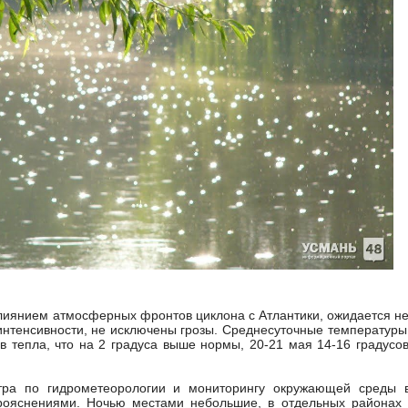
влиянием атмосферных фронтов циклона с Атлантики, ожидается н
интенсивности, не исключены грозы. Среднесуточные температуры
 тепла, что на 2 градуса выше нормы, 20-21 мая 14-16 градусов
нтра по гидрометеорологии и мониторингу окружающей среды 
рояснениями. Ночью местами небольшие, в отдельных районах