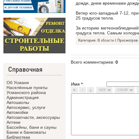
дожди, днем временами дожди
Ветер юго-западный 7-12, при
25 градусов тепла.
За историю метеонаблюдений в
градуса тепла. Самым холодным
Категория:
В области
| Просмотров: 
Всего комментариев
:
0
Справочная
Об Усмани
Имя *:
Населённые пункты
Усманского района
Администрация
Автошколы
Автосервис, услуги
Автомойки
Автозапчасти, аксессуары
Аптеки
Бассейны, бани и сауны
Банки и банкоматы
Библиотеки