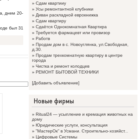
»
Сдам квартииу
»
Усы ремонтантной клубники
а, днем 20-
»
Диван раскладной еврокнижка
»
Сдам квартиру
»
Сдаётся Однокомнатная Квартира
роде был 31
»
Требуется фармацевт или провизор
»
Работв
»
Продам дом в с. Новоуглянка, ул.Свободная,
д.30.
»
Продам трехкомнатную квартиру в центре
города
»
Чистка и ремонт колодцев
»
РЕМОНТ БЫТОВОЙ ТЕХНИКИ
[Добавить объявление]
Новые фирмы
»
Ritual24 — усыпление и кремация животных на
дому
»
Юридические услуги, консультация
»
"МастерОк" в Усмани. Строительно-хозяйст...
»
Цифровые Системы