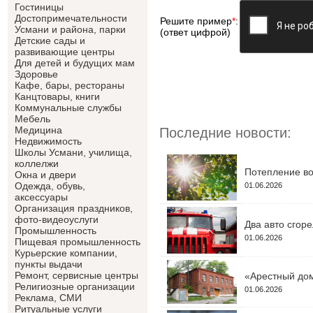
Гостиницы
Достопримечательности
Решите пример
*
:
Усмани и района, парки
(ответ цифрой)
Детские сады и
развивающие центры
Для детей и будущих мам
Здоровье
Кафе, бары, рестораны
Канцтовары, книги
Коммунальные службы
Мебель
Медицина
Последние новости:
Недвижимость
Школы Усмани, училища,
коллелжи
Потепление во
Окна и двери
Одежда, обувь,
01.06.2026
аксессуары
Организация праздников,
фото-видеоуслуги
Два авто сгор
Промышленность
01.06.2026
Пищевая промышленность
Курьерские компании,
пункты выдачи
Ремонт, сервисные центры
«Арестный дом
Религиозные организации
01.06.2026
Реклама, СМИ
Ритуальные услуги