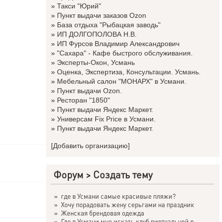
»
Такси "Юрий"
»
Пункт выдачи заказов Ozon
»
База отдыха "Рыбацкая заводь"
»
ИП ДОЛГОПОЛОВА Н.В.
»
ИП Фурсов Владимир Александрович
»
"Сахара" - Кафе быстрого обслуживания.
»
Эксперты-Окон, Усмань
»
Оценка, Экспертиза, Консультации. Усмань.
»
Мебельный салон "МОНАРХ" в Усмани.
»
Пункт выдачи Ozon.
»
Ресторан "1850"
»
Пункт выдачи Яндекс Маркет.
»
Универсам Fix Price в Усмани.
»
Пункт выдачи Яндекс Маркет.
[Добавить организацию]
Форум
>
Создать тему
»
где в Усмани самые красивые пляжи?
»
Хочу порадовать жену серьгами на праздник
»
Женская брендовая одежда
»
Где в Усмани мне искать клуб виртуальной р...