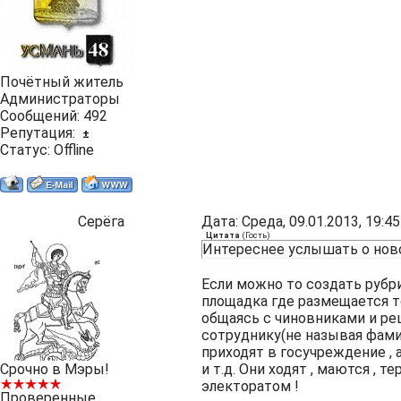
Почётный житель
Администраторы
Сообщений:
492
Репутация:
±
Статус:
Offline
Серёга
Дата: Среда, 09.01.2013, 19:
Цитата
(
Гость
)
Интереснее услышать о нов
Если можно то создать рубри
площадка где размещается т
общаясь с чиновниками и реш
сотруднику(не называя фамили
приходят в госучреждение , а
Срочно в Мэры!
и т.д. Они ходят , маются , т
электоратом !
Проверенные