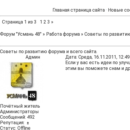
Главная страница сайта
·
Новые со
Страница
1
из
3
1
2
3
»
Форум "Усмань 48"
»
Работа форума
»
Советы по развитию
Советы по развитию форума и всего сайта.
Админ
Дата: Среда, 16.11.2011, 12:
Если у вас есть идеи по улу
этим вы поможете снам и д
Почётный житель
Администраторы
Сообщений:
492
Репутация:
±
Статус:
Offline