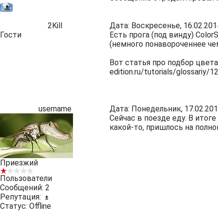
2Kill
Дата: Воскресенье, 16.02.201
Гости
Есть прога (под винду) Color
(немного понавороченнее чем
Вот статья про подбор цвета 
edition.ru/tutorials/glossariy/1
username
Дата: Понедельник, 17.02.201
Сейчас в поезде еду. В итог
какой-то, пришлось на полн
Приезжий
Пользователи
Сообщений:
2
Репутация:
±
Статус:
Offline