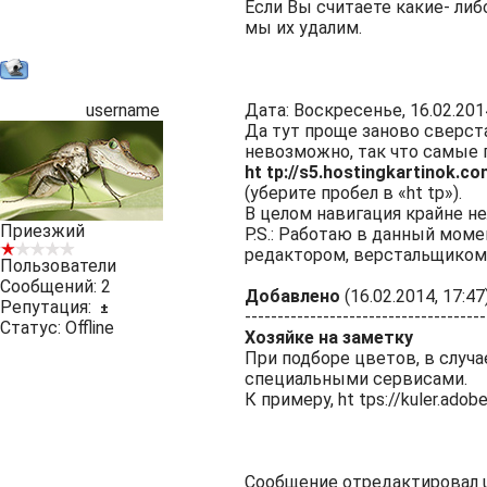
Если Вы считаете какие- л
мы их удалим.
username
Дата: Воскресенье, 16.02.201
Да тут проще заново сверста
невозможно, так что самые 
ht tp://s5.hostingkartinok.
(уберите пробел в «ht tp»).
В целом навигация крайне не
Приезжий
P.S.: Работаю в данный мом
редактором, верстальщиком
Пользователи
Сообщений:
2
Добавлено
(16.02.2014, 17:47
Репутация:
±
-------------------------------------
Статус:
Offline
Хозяйке на заметку
При подборе цветов, в случа
специальными сервисами.
К примеру, ht tps://kuler.ado
Сообщение отредактировал