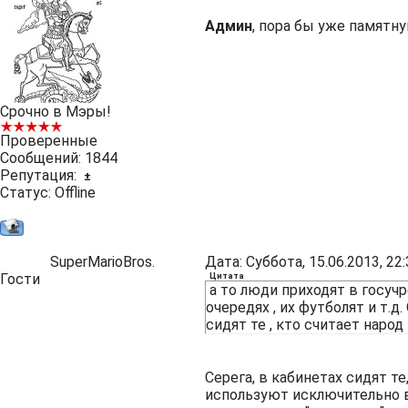
Админ
, пора бы уже памятну
Срочно в Мэры!
Проверенные
Сообщений:
1844
Репутация:
±
Статус:
Offline
SuperMarioBros.
Дата: Суббота, 15.06.2013, 2
Гости
Цитата
а то люди приходят в госучре
очередях , их футболят и т.д
сидят те , кто считает народ
Серега, в кабинетах сидят т
используют исключительно в