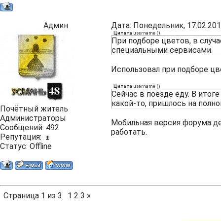
Админ
Дата: Понедельник, 17.02.201
Цитата
username
(
)
При подборе цветов, в случа
специальными сервисами.
Использовал при подборе цве
Цитата
username
(
)
Сейчас в поезде еду. В ито
какой-то, пришлось на полн
Почётный житель
Администраторы
Мобильная версия форума де
Сообщений:
492
работать.
Репутация:
±
Статус:
Offline
Страница
1
из
3
1
2
3
»