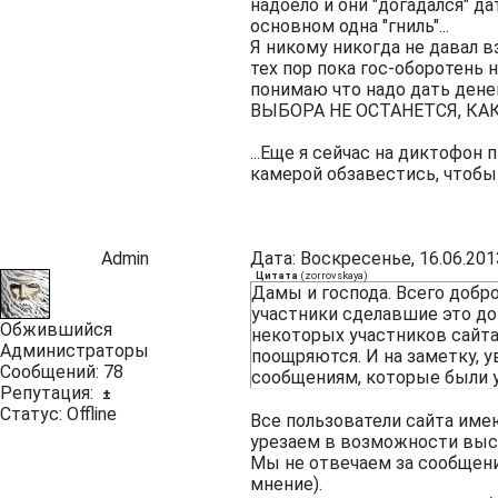
надоело и они "догадался" д
основном одна "гниль"...
Я никому никогда не давал в
тех пор пока гос-оборотень н
понимаю что надо дать дене
ВЫБОРА НЕ ОСТАНЕТСЯ, К
...Еще я сейчас на диктофо
камерой обзавестись, чтобы 
Admin
Дата: Воскресенье, 16.06.201
Цитата
(
zorrovskaya
)
Дамы и господа. Всего добро
участники сделавшие это до
Обжившийся
некоторых участников сайта
Администраторы
поощряются. И на заметку, 
Сообщений:
78
сообщениям, которые были 
Репутация:
±
Статус:
Offline
Все пользователи сайта име
урезаем в возможности выск
Мы не отвечаем за сообщен
мнение).