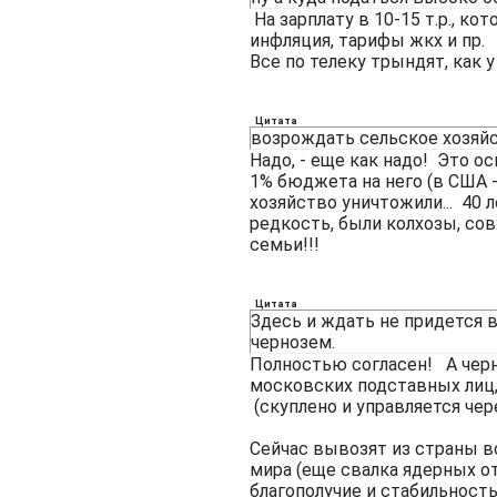
На зарплату в 10-15 т.р., к
инфляция, тарифы жкх и пр.
Все по телеку трындят, как у 
Цитата
возрождать сельское хозяй
Надо, - еще как надо! Это о
1% бюджета на него (в США 
хозяйство уничтожили... 40 
редкость, были колхозы, сов
семьи!!!
Цитата
Здесь и ждать не придется 
чернозем.
Полностью согласен! А черн
московских подставных лиц,
(скуплено и управляется чер
Сейчас вывозят из страны в
мира (еще свалка ядерных от
благополучие и стабильность,