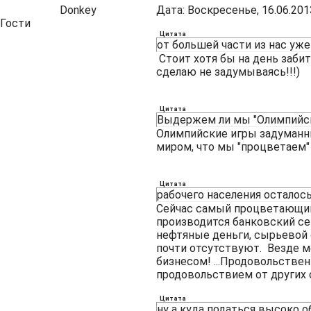
Donkey
Дата: Воскресенье, 16.06.201
Гости
Цитата
от большей части из нас уже
Стоит хотя бы на день забить
сделаю не задумываясь!!!)
Цитата
Выдержем ли мы "Олимпийс
Олимпийские игры задуманны 
миром, что мы "процветаем"
Цитата
рабочего населения осталос
Сейчас самый процветающий 
производится банковский се
нефтяные деньги, сырьевой 
почти отсутствуют. Везде мо
бизнесом! ...Продовольстве
продовольствием от других 
Цитата
ну а куда податься высоко 