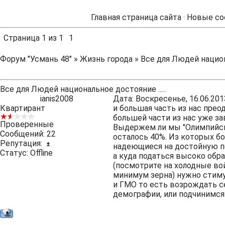
Главная страница сайта
·
Новые со
Страница
1
из
1
1
Форум "Усмань 48"
»
Жизнь города
»
Все для Людей национа
Все для Людей национальное достояние .....
ianis2008
Дата: Воскресенье, 16.06.201
Квартирант
и большая часть из нас преод
большей части из нас уже за
Проверенные
Выдержем ли мы "Олимпийски
Сообщений:
22
осталось 40%. Из которых 
Репутация:
±
надеющиеся на достойную п
Статус:
Offline
а куда податься высоко обр
(посмотрите на холодные во
минимум зерна) нужно стиму
и ГМО то есть возрождать с
демографии, или подчинимся