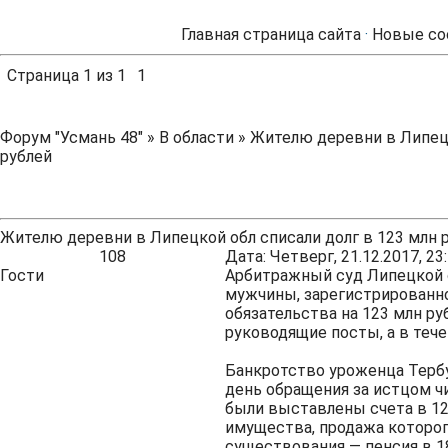
Главная страница сайта
·
Новые со
Страница
1
из
1
1
Форум "Усмань 48"
»
В области
»
Жителю деревни в Липецк
рублей
Жителю деревни в Липецкой обл списали долг в 123 млн 
108
Дата: Четверг, 21.12.2017, 2
Гости
Арбитражный суд Липецкой 
мужчины, зарегистрированно
обязательства на 123 млн ру
руководящие посты, а в тече
Банкротство уроженца Тербу
день обращения за истцом чи
были выставлены счета в 123
имущества, продажа которог
существования — пенсия в 18