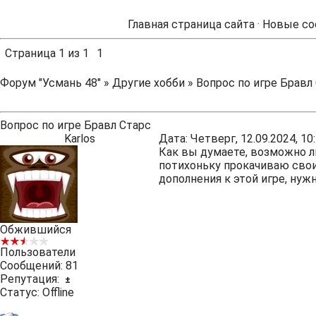
Главная страница сайта
·
Новые со
Страница
1
из
1
1
Форум "Усмань 48"
»
Другие хобби
»
Вопрос по игре Бравл
Вопрос по игре Бравл Старс
Karlos
Дата: Четверг, 12.09.2024, 1
Как вы думаете, возможно л
потихоньку прокачиваю свои
дополнения к этой игре, ну
Обжившийся
Пользователи
Сообщений:
81
Репутация:
±
Статус:
Offline