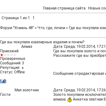
Главная страница сайта
·
Новые со
Страница
1
из
1
1
Форум "Усмань 48"
»
Что, где, почем
»
Где вы покупали юв
Где вы покупали ювелирные изделия и почем?
Алмаз
Дата: Среда, 19.02.2014, 17:
Приезжий
Где вы покупали золото и по
Расскажите где вы приобрета
Проверенные
Сообщений:
3
Репутация:
±
Статус:
Offline
Сообщение отредактировал
Мал золотник
Дата: Среда, 19.02.2014, 17:
Гости
Золото покупаем исключитель
алмаза.
Анкетка платная б