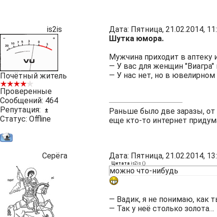
is2is
Дата: Пятница, 21.02.2014, 1
Шутка юмора.
Мужчина приходит в аптеку 
— У вас для женщин "Виагра" 
— У нас нет, но в ювелирном
Почётный житель
Проверенные
Сообщений:
464
Репутация:
±
Раньше было две заразы, от
Статус:
Offline
еще кто-то интернет придум
Серёга
Дата: Пятница, 21.02.2014, 1
Цитата
is2is
(
)
можно что-нибудь
— Вадик, я не понимаю, как т
— Так у неё столько золота…