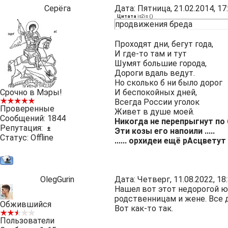
Серёга
Дата: Пятница, 21.02.2014, 1
Цитата
is2is
(
)
продвижения бреда
Проходят дни, бегут года,
И где-то там и тут
Шумят большие города,
Дороги вдаль ведут.
Но сколько б ни было дорог
Срочно в Мэры!
И беспокойных дней,
Всегда России уголок
Проверенные
Живет в душе моей.
Сообщений:
1844
Никогда не перепрыгнут по 
Репутация:
±
Эти козы его напоили .....
Статус:
Offline
...... орхидеи ещё рАсцветут
OlegGurin
Дата: Четверг, 11.08.2022, 1
Нашел
вот этот
недорогой ю
родственницам и жене. Все 
Обжившийся
Вот как-то так.
Пользователи