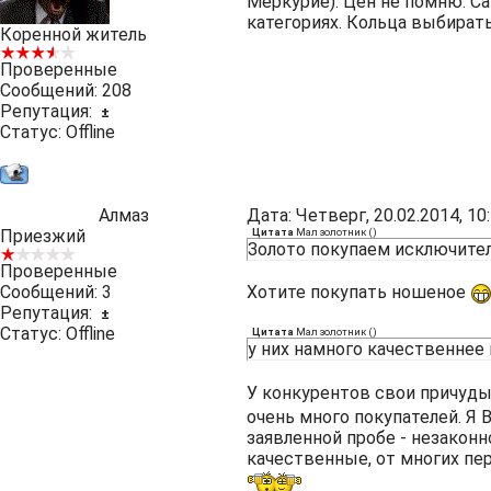
Меркурие). Цен не помню. Са
категориях. Кольца выбират
Коренной житель
Проверенные
Сообщений:
208
Репутация:
±
Статус:
Offline
Алмаз
Дата: Четверг, 20.02.2014, 1
Приезжий
Цитата
Мал золотник
(
)
Золото покупаем исключител
Проверенные
Сообщений:
3
Хотите покупать ношеное
Репутация:
±
Статус:
Offline
Цитата
Мал золотник
(
)
у них намного качественнее 
У конкурентов свои причуд
очень много покупателей. Я 
заявленной пробе - незаконно
качественные, от многих пе