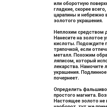
или оборотную поверхн
гладкие, скорее всего
царапины и небрежно 
золотого украшения.
Неплохим средством д
Нанесите на золотое у
кислоты. Подождите п
тряпочкой, если отпеч
металл. Похожим обр
ляписом, который исп
лекарства. Намочите 
украшения. Подлинное
почернеет.
Определить фальшиво
простого магнита. Во
Настоящее золото не 
наоборот, тут же прим