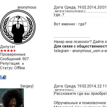
anonymous
Дата: Среда, 19.02.2014, 20:
Цитата
Товарищ Бендера
(
)
где...?
Вот именно - где?
Нахер мне психолог? Дайте 
Для связи с общественнос
Депутат
telegram -
anonymous_usm
и e
Проверенные
Сообщений:
907
Репутация:
±
Статус:
Offline
Sergey)
Дата: Среда, 19.02.2014, 22:
Цитата
Алмаз
(
)
Расскажите где вы приобрет
Обручальные и помолвочное к