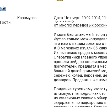
Карамурза
Дата: Четверг, 20.02.2014, 1
Гости
Цитата
Алмаз
(
)
от многих передовых росси
У меня был знакомый, то он
Фуфло только можнопродават
что вам с вашим золотом от 
# В магазинах изъяли 85 ки
Их пытались продать москв
Оперативники Главного упр
провели рейд по ювелирным 
покупателей, предлагая вме
большой долей примесей мед
сережек, колец, перстней, ц
долларов. Продавцы же наме
Придание турецкому «золоту
штампуют на подделках отеч
из ювелирных салонов обна
задержаны по подозрению в