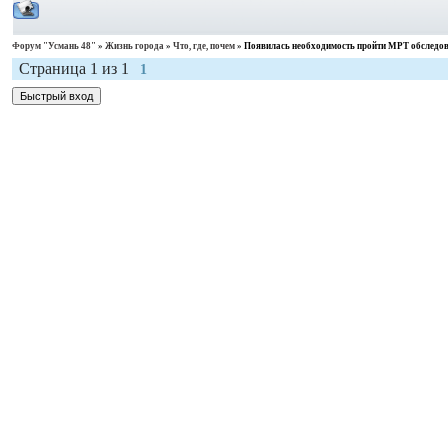
Форум "Усмань 48"
»
Жизнь города
»
Что, где, почем
»
Появилась необходимость пройти МРТ обследов
Страница
1
из
1
1