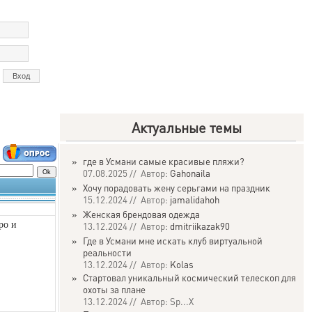
Актуальные темы
»
где в Усмани самые красивые пляжи?
07.08.2025 // Автор:
Gahonaila
»
Хочу порадовать жену серьгами на праздник
15.12.2024 // Автор:
jamalidahoh
»
Женская брендовая одежда
ро и
13.12.2024 // Автор:
dmitriikazak90
»
Где в Усмани мне искать клуб виртуальной
реальности
13.12.2024 // Автор:
Kolas
»
Стартовал уникальный космический телескоп для
охоты за плане
13.12.2024 // Автор: Sp...X