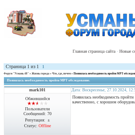
Главная страница сайта
·
Новые с
Страница
1
из
1
1
Форум "Усмань 48"
»
Жизнь города
»
Что, где, почем
»
Появилась необходимость пройти МРТ обследов
Появилась необходимость пройти МРТ обследование.
mark101
Дата: Воскресенье, 27.10.2024, 12
Появилась необходимость пройти 
Обжившийся
качественно, с хорошим оборудов
Пользователи
Сообщений:
70
Репутация:
±
Статус:
Offline