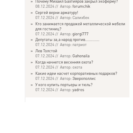
»
Почему Михаил Бахтияров закрыл экоферму?
08.12.2024 // Автор:
forumchik
»
Сергей верни арматуру!
07.12.2024 // Автор: Салихбек
»
Кто занимается продажей металлической мебели
для гостиниц?
07.12.2024 // Автор:
giorgi777
»
Депутаты за,а народ против............
07.12.2024 // Автор: патриот
»
Лев Толстой
07.12.2024 // Автор:
Gahonaila
»
Когда начнется весенняя охота?
07.12.2024 // Автор: охота
»
Какие идеи насчет корпоративных подарков?
07.12.2024 // Автор:
Зверополлис
»
У кого купить портьеры и тюль?
07.12.2024 // Автор:
yadros