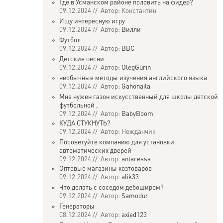
»
Где в Усманском районе половить на фидер?
09.12.2024 // Автор: Константин
»
Ищу интересную игру
09.12.2024 // Автор:
Вилли
»
Футбол
09.12.2024 // Автор:
ВВС
»
Детские песни
09.12.2024 // Автор:
OlegGurin
»
необычные методы изучения английского языка
09.12.2024 // Автор:
Gahonaila
»
Мне нужен газон искусственный для школы детской
футбольной ,
09.12.2024 // Автор:
BabyBoom
»
КУДА СТУКНУТЬ?
09.12.2024 // Автор: Нежданчик
»
Посоветуйте компанию для установки
автоматических дверей
09.12.2024 // Автор:
antaressa
»
Оптовые магазины хозтоваров
09.12.2024 // Автор:
alik33
»
Что делать с соседом дебоширом?
09.12.2024 // Автор:
Samodur
»
Генераторы
08.12.2024 // Автор:
axied123