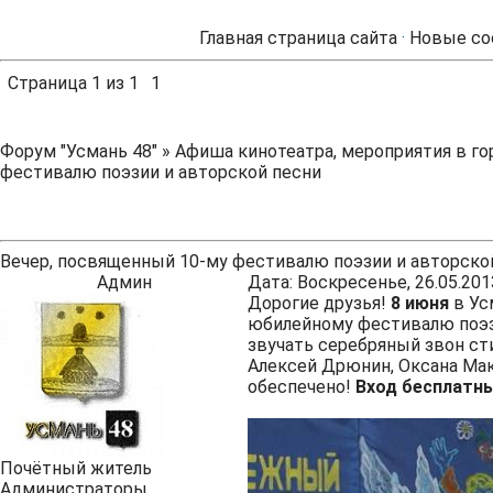
Главная страница сайта
·
Новые со
Страница
1
из
1
1
Форум "Усмань 48"
»
Афиша кинотеатра, мероприятия в го
фестивалю поэзии и авторской песни
Вечер, посвященный 10-му фестивалю поэзии и авторско
Админ
Дата: Воскресенье, 26.05.201
Дорогие друзья!
8 июня
в Ус
юбилейному фестивалю поэзи
звучать серебряный звон сти
Алексей Дрюнин, Оксана Мак
обеспечено!
Вход бесплатны
Почётный житель
Администраторы