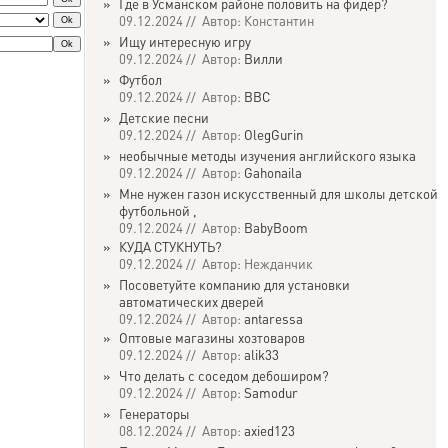
»
Где в Усманском районе половить на фидер?
09.12.2024 // Автор: Константин
»
Ищу интересную игру
09.12.2024 // Автор:
Вилли
»
Футбол
09.12.2024 // Автор:
ВВС
»
Детские песни
09.12.2024 // Автор:
OlegGurin
»
необычные методы изучения английского языка
09.12.2024 // Автор:
Gahonaila
»
Мне нужен газон искусственный для школы детской
футбольной ,
09.12.2024 // Автор:
BabyBoom
»
КУДА СТУКНУТЬ?
09.12.2024 // Автор: Нежданчик
»
Посоветуйте компанию для установки
автоматических дверей
09.12.2024 // Автор:
antaressa
»
Оптовые магазины хозтоваров
09.12.2024 // Автор:
alik33
»
Что делать с соседом дебоширом?
09.12.2024 // Автор:
Samodur
»
Генераторы
08.12.2024 // Автор:
axied123