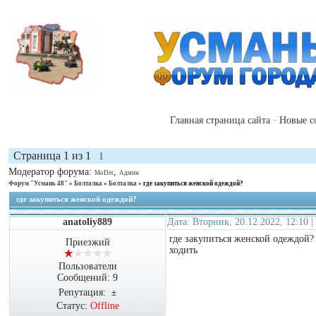
Главная страница сайта
·
Новые с
Страница
1
из
1
1
Модератор форума:
,
MoDer
Админ
Форум "Усмань 48"
»
Болталка
»
Болталка
»
где закупиться женской одеждой?
где закупиться женской одеждой?
anatoliy889
Дата: Вторник, 20.12.2022, 12:10
где закупиться женской одеждой?
Приезжий
ходить
Пользователи
Сообщений:
9
Репутация:
±
Статус:
Offline