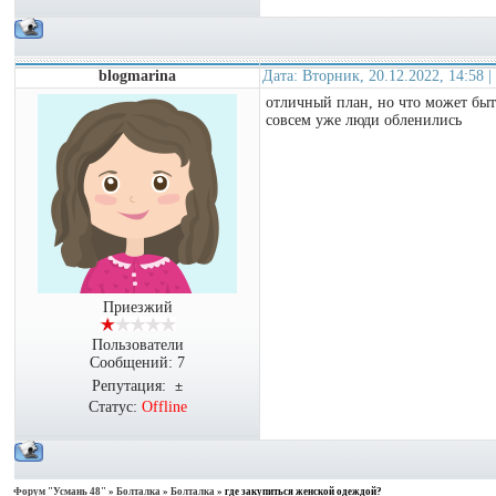
blogmarina
Дата: Вторник, 20.12.2022, 14:58
отличный план, но что может быть
совсем уже люди обленились
Приезжий
Пользователи
Сообщений:
7
Репутация:
±
Статус:
Offline
Форум "Усмань 48"
»
Болталка
»
Болталка
»
где закупиться женской одеждой?