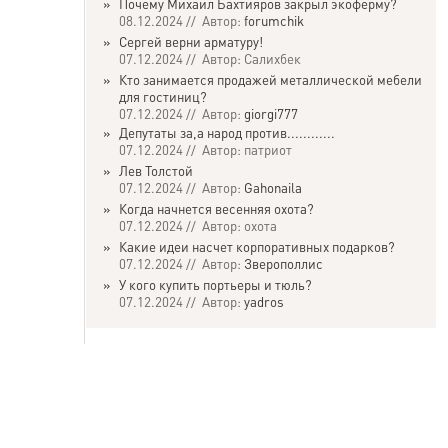
»
Почему Михаил Бахтияров закрыл экоферму?
08.12.2024 // Автор:
forumchik
»
Сергей верни арматуру!
07.12.2024 // Автор: Салихбек
»
Кто занимается продажей металлической мебели
для гостиниц?
07.12.2024 // Автор:
giorgi777
»
Депутаты за,а народ против............
07.12.2024 // Автор: патриот
»
Лев Толстой
07.12.2024 // Автор:
Gahonaila
»
Когда начнется весенняя охота?
07.12.2024 // Автор: охота
»
Какие идеи насчет корпоративных подарков?
07.12.2024 // Автор:
Зверополлис
»
У кого купить портьеры и тюль?
07.12.2024 // Автор:
yadros