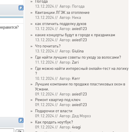
»
Погода
13.12.2024 // Автор: Погода
»
Квитанции ЛГЭК за отопление
13.12.2024 // Автор: Ника
»
как отличить подделку духов
онравится?
13.12.2024 // Автор:
axied123
»
какие концерты будут в городе к праздникам
13.12.2024 // Автор:
axied123
»
Что почитать?
13.12.2024 // Автор:
Giulina
»
Где найти лучшие советы по уходу за волосами?
11.12.2024 // Автор:
Zari
»
Где можно найти интересный онлайн-тест на логику
?
10.12.2024 // Автор:
Kerr
»
Лучшие компании по продаже пластиковых окон в
Усмани.
09.12.2024 // Автор:
axied123
»
Ремонт квартир под ключ
09.12.2024 // Автор:
axied123
»
Подарочки от власти
09.12.2024 // Автор: Дед Мороз
»
Как продать ноутбук?
09.12.2024 // Автор:
4vagi