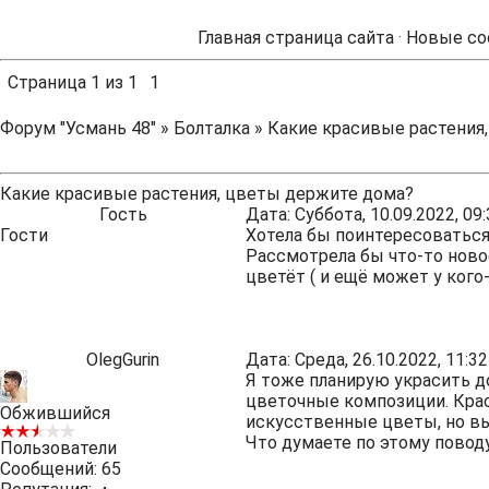
Главная страница сайта
·
Новые со
Страница
1
из
1
1
Форум "Усмань 48"
»
Болталка
»
Какие красивые растения
Какие красивые растения, цветы держите дома?
Гость
Дата: Суббота, 10.09.2022, 0
Гости
Хотела бы поинтересоваться
Рассмотрела бы что-то новое
цветёт ( и ещё может у ког
OlegGurin
Дата: Среда, 26.10.2022, 11:
Я тоже планирую украсить 
цветочные композиции. Крас
Обжившийся
искусственные цветы, но вы
Что думаете по этому повод
Пользователи
Сообщений:
65