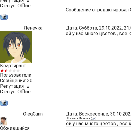
Репутация:
±
Статус:
Offline
Сообщение отредактировал
Ленечка
Дата: Суббота, 29.10.2022, 2
ой у нас много цветов , все
Квартирант
Пользователи
Сообщений:
30
Репутация:
±
Статус:
Offline
OlegGurin
Дата: Воскресенье, 30.10.202
Цитата
Ленечка
(
)
ой у нас много цветов , все
Обжившийся