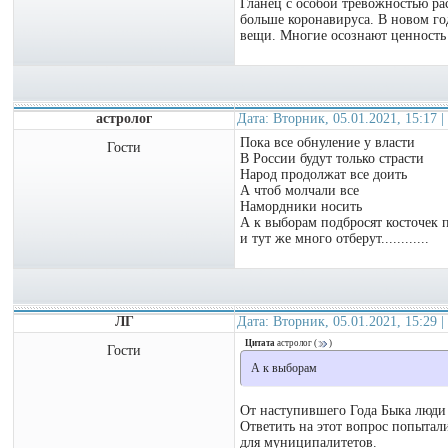
Гланец с особой тревожностью рас
больше коронавируса. В новом го
вещи. Многие осознают ценность
астролог
Дата: Вторник, 05.01.2021, 15:17
Пока все обнуление у власти
Гости
В России будут только страсти
Народ продолжат все доить
А чтоб молчали все
Намордники носить
А к выборам подбросят косточек 
и тут же много отберут............
ЛГ
Дата: Вторник, 05.01.2021, 15:29
Цитата
астролог
(
)
Гости
А к выборам
От наступившего Года Быка люди
Ответить на этот вопрос попытал
для муниципалитетов.