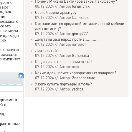
»
Почему Михаил Бахтияров закрыл экоферму?
русом с
08.12.2024 // Автор:
forumchik
е мог
ь, как
»
Сергей верни арматуру!
сом:
07.12.2024 // Автор: Салихбек
носилась к
»
Кто занимается продажей металлической мебели
се это
для гостиниц?
ные места.
07.12.2024 // Автор:
giorgi777
не приходят
»
Депутаты за,а народ против............
очно
07.12.2024 // Автор: патриот
ех напугать
»
Лев Толстой
 захватив
07.12.2024 // Автор:
Gahonaila
й иммунитет
»
Когда начнется весенняя охота?
07.12.2024 // Автор: охота
»
Какие идеи насчет корпоративных подарков?
07.12.2024 // Автор:
Зверополлис
»
У кого купить портьеры и тюль?
07.12.2024 // Автор:
yadros
кцинами и
ей и
ул.
арантинные