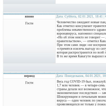
японо
Дата: Суббота, 02.01.2021, 18:41 
Человечество ожидают новые панд
Гости
Как отметил консультант правите
проблемы некачественного здраво
коронавируса, напомнил специали
«Но об этом никто не говорит —
правительством», — отметил Кава
При этом сами люди «не восприни
«стремятся извлечь выгоду из си
которая распространится по всей 
В то же время Кавагути выразил н
период
Дата: Понедельник, 04.01.2021, 1
Весь год COVID-19 был, пожалуй,
Гости
1,7 млн человек — в четыре-семь 
страны делали все возможное, чт
экономические последствия — зач
Шокирующим и печальным можно на
вируса — один человек по умолч
проявляющихся не только у пожил