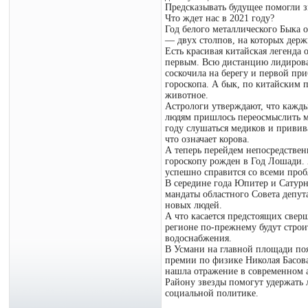
Предсказывать будущее помогли з
Что ждет нас в 2021 году?
Год белого металлического Быка о
— двух столпов, на которых держ
Есть красивая китайская легенда 
первым. Всю дистанцию лидировал
соскочила на берегу и первой пр
гороскопа. А бык, по китайским п
животное.
Астрологи утверждают, что кажды
людям пришлось переосмыслить мн
году слушаться медиков и привива
что означает корова.
А теперь перейдем непосредствен
гороскопу рожден в Год Лошади. 
успешно справится со всеми проб
В середине года Юпитер и Сатурн 
мандаты областного Совета депут
новых людей.
А что касается предстоящих свер
регионе по-прежнему будут строи
водоснабжения.
В Усмани на главной площади поя
премии по физике Николая Басова
нашла отражение в современном 
Району звезды помогут удержать 
социальной политике.