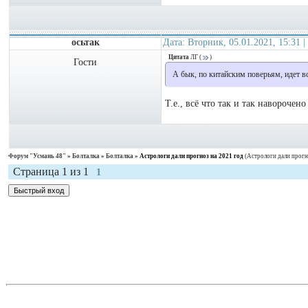
осьтак
Дата: Вторник, 05.01.2021, 15:31
Цитата
ЛГ
(
)
Гости
А бык, по китайским поверьям, идет вс
Т.е., всё что так и так наворочен
Форум "Усмань 48"
»
Болталка
»
Болталка
»
Астрологи дали прогноз на 2021 год
(Астрологи дали прогн
Страница
1
из
1
1