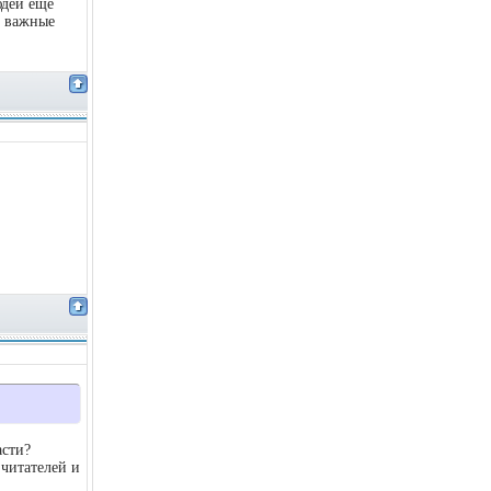
юдей еще
о важные
асти?
 читателей и