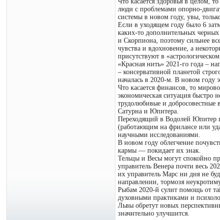
Что касается здоровья в целом, т
люди с проблемами опорно-двигат
системы в новом году, увы, только
Если в уходящем году было 6 затм
каких-то дополнительных черных 
и Скорпиона, поэтому сильнее вс
чувства и вдохновение, а некото
присутствуют в «астрологическом 
«Красная нить» 2021-го года – н
– консервативной планетой строг
началась в 2020-м. В новом году 
Что касается финансов, то миров
экономическая ситуация быстро н
трудолюбивые и добросовестные в
Сатурна и Юпитера.
Переходящий в Водолей Юпитер п
(работающим на фрилансе или уда
научными исследованиями.
В новом году облегчение почувст
кармы — покидает их знак.
Тельцы и Весы могут спокойно п
управитель Венера почти весь 202
их управитель Марс ни дня не буд
направлении, тормозя неукротим
Рыбам 2020-й сулит помощь от та
духовными практиками и психоло
Львы обретут новых перспективны
значительно улучшится.