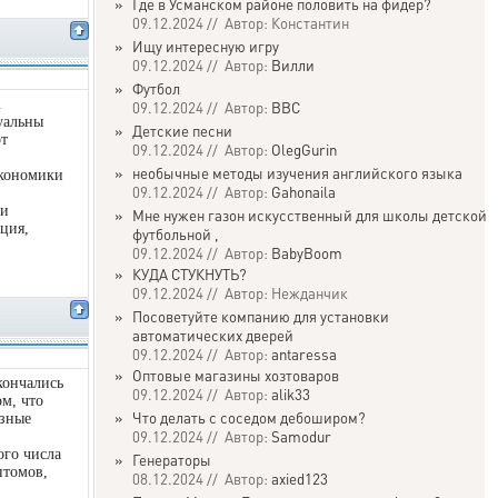
»
Где в Усманском районе половить на фидер?
09.12.2024 // Автор: Константин
»
Ищу интересную игру
09.12.2024 // Автор:
Вилли
»
Футбол
.
09.12.2024 // Автор:
ВВС
уальны
»
Детские песни
от
09.12.2024 // Автор:
OlegGurin
»
необычные методы изучения английского языка
экономики
09.12.2024 // Автор:
Gahonaila
ии
»
Мне нужен газон искусственный для школы детской
ция,
футбольной ,
09.12.2024 // Автор:
BabyBoom
»
КУДА СТУКНУТЬ?
09.12.2024 // Автор: Нежданчик
»
Посоветуйте компанию для установки
автоматических дверей
09.12.2024 // Автор:
antaressa
»
Оптовые магазины хозтоваров
кончались
09.12.2024 // Автор:
alik33
ом, что
»
Что делать с соседом дебоширом?
езные
09.12.2024 // Автор:
Samodur
ого числа
»
Генераторы
птомов,
08.12.2024 // Автор:
axied123