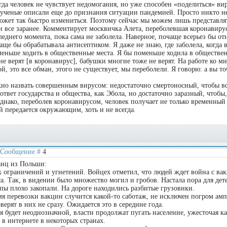
да человек не чувствует недомогания, но уже способен «поделиться» ви
 ученые описали еще до признания ситуации пандемией. Просто никто н
может так быстро измениться. Поэтому сейчас мы можем лишь представлят
ли все заранее. Комментирует москвичка Алета, переболевшая коронавиру
леднего момента, пока сама не заболела. Наверное, почаще всерьез бы от
ще бы обрабатывала антисептиком. Я даже не знаю, где заболела, когда в
оменьше ходить в общественные места. Я бы поменьше ходила в обществен
не верят [в коронавирус], бабушки многие тоже не верят. На работе ко м
й, это все обман, этого не существует, мы переболели. Я говорю: а вы т
но назвать совершенным вирусом: недостаточно смертоносный, чтобы вс
вет государства и общества, как Эбола, но достаточно заразный, чтобы,
нако, переболев коронавирусом, человек получает не только временны
й передается окружающим, хоть и не всегда.
 | Сообщение #
4
анц из Польши:
 ограничений и угнетений. Войцех отметил, что людей ждет война с ва
а. Так, в видении было множество могил и гробов. Настала пора для дет
упы плохо закопали. На дороге находились разбитые грузовики.
мя перевозки вакцин случится какой-то саботаж, не исключен погром амп
верят в них не сразу. Ожидается это в середине года.
 будет неоднозначной, власти продолжат пугать население, ужесточая к
в интернете в некоторых странах.