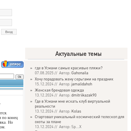
Актуальные темы
»
где в Усмани самые красивые пляжи?
07.08.2025 // Автор:
Gahonaila
»
Хочу порадовать жену серьгами на праздник
15.12.2024 // Автор:
jamalidahoh
»
Женская брендовая одежда
13.12.2024 // Автор:
dmitriikazak90
»
Где в Усмани мне искать клуб виртуальной
е
реальности
13.12.2024 // Автор:
Kolas
тся.
»
Стартовал уникальный космический телескоп для
я по конец
охоты за плане
вка. Но
13.12.2024 // Автор: Sp...X
ом.