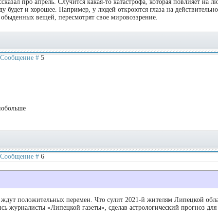
сказал про апрель. Случится какая-то катастрофа, которая повлияет на л
ду будет и хорошее. Например, у людей откроются глаза на действительн
 обыденных вещей, пересмотрят свое мировоззрение.
 | Сообщение #
5
побольше
 | Сообщение #
6
 ждут положительных перемен. Что сулит 2021-й жителям Липецкой обл
ись журналисты «Липецкой газеты», сделав астрологический прогноз для