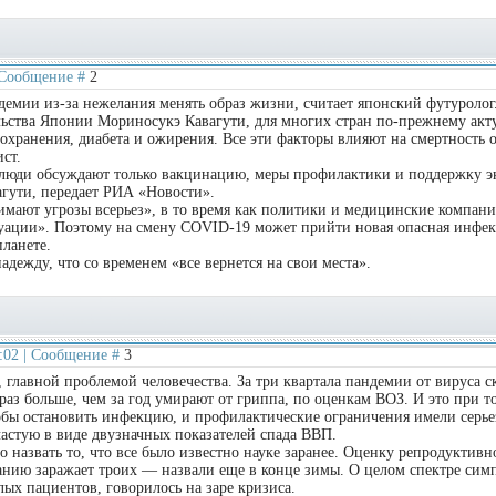
| Сообщение #
2
емии из-за нежелания менять образ жизни, считает японский футуролог
льства Японии Мориносукэ Кавагути, для многих стран по-прежнему акт
охранения, диабета и ожирения. Все эти факторы влияют на смертность 
ст.
 люди обсуждают только вакцинацию, меры профилактики и поддержку 
гути, передает РИА «Новости».
мают угрозы всерьез», в то время как политики и медицинские компан
туации». Поэтому на смену COVID-19 может прийти новая опасная инфек
планете.
адежду, что со временем «все вернется на свои места».
0:02 | Сообщение #
3
 главной проблемой человечества. За три квартала пандемии от вируса с
раз больше, чем за год умирают от гриппа, по оценкам ВОЗ. И это при т
обы остановить инфекцию, и профилактические ограничения имели серь
астую в виде двузначных показателей спада ВВП.
звать то, что все было известно науке заранее. Оценку репродуктивн
анию заражает троих — назвали еще в конце зимы. О целом спектре сим
ых пациентов, говорилось на заре кризиса.