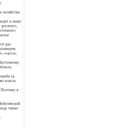
.
о хозяйства
ридет к нему
 рогатого,
осточного
аглое
от раз
ступившем
о «vacca»,
 Восточному
область
орьба за
во власть
 Поэтому в
и
Нобелевской
рода также
в