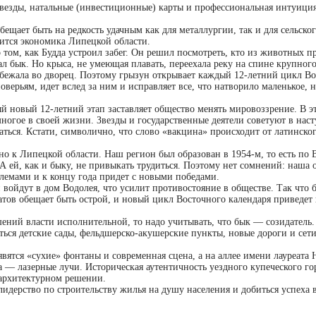
везды, натальные (инвестиционные) карты и профессиональная интуиция
бещает быть на редкость удачным как для металлургии, так и для сельског
ится экономика Липецкой области.
о том, как Будда устроил забег. Он решил посмотреть, кто из животных п
 бык. Но крыса, не умеющая плавать, переехала реку на спине крупного
ибежала во дворец. Поэтому грызун открывает каждый 12-летний цикл В
оверьям, идет вслед за ним и исправляет все, что натворило маленькое, н
й новый 12-летний этап заставляет общество менять мировоззрение. В эт
огое в своей жизни. Звезды и государственные деятели советуют в на
ться. Кстати, символично, что слово «вакцина» происходит от латинског
но к Липецкой области. Наш регион был образован в 1954-м, то есть по
А ей, как и быку, не привыкать трудиться. Поэтому нет сомнений: наша 
лемами и к концу года придет с новыми победами.
войдут в дом Водолея, что усилит противостояние в обществе. Так что б
атов обещает быть острой, и новый цикл Восточного календаря приведет 
шений власти исполнительной, то надо учитывать, что бык — созидатель.
ться детские сады, фельдшерско-акушерские пункты, новые дороги и сет
вятся «сухие» фонтаны и современная сцена, а на аллее имени лауреата 
 — лазерные лучи. Историческая аутентичность уездного купеческого го
архитектурном решении.
лидерство по строительству жилья на душу населения и добиться успеха 