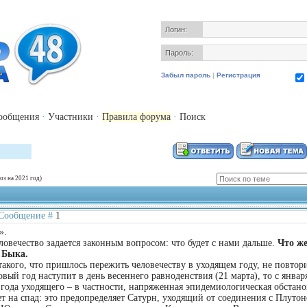
Логин:
Пароль:
Забыл пароль
|
Регистрация
ообщения
·
Участники
·
Правила форума
·
Поиск
оз на 2021 год)
| Сообщение #
1
».
ловечество задается законным вопросом: что будет с нами дальше.
Что ж
 Быка.
 такого, что пришлось пережить человечеству в уходящем году, не повтори
вый год наступит в день весеннего равноденствия (21 марта), то с январ
 года уходящего – в частности, напряженная эпидемиологическая обстано
т на спад: это предопределяет Сатурн, уходящий от соединения с Плутон