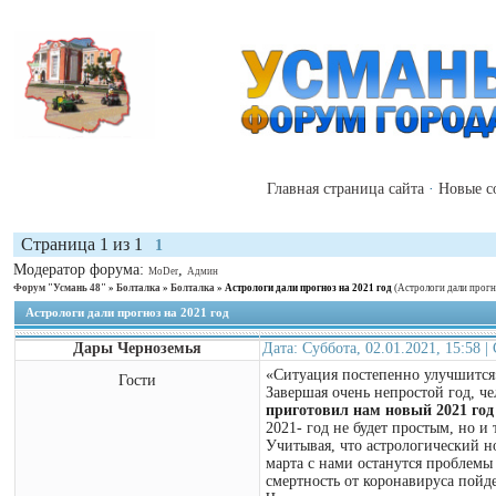
Главная страница сайта
·
Новые с
Страница
1
из
1
1
Модератор форума:
,
MoDer
Админ
Форум "Усмань 48"
»
Болталка
»
Болталка
»
Астрологи дали прогноз на 2021 год
(Астрологи дали прогн
Астрологи дали прогноз на 2021 год
Дары Черноземья
Дата: Суббота, 02.01.2021, 15:58 
«Ситуация постепенно улучшится
Гости
Завершая очень непростой год, че
приготовил нам новый 2021 год
2021- год не будет простым, но и
Учитывая, что астрологический но
марта с нами останутся проблемы
смертность от коронавируса пойде