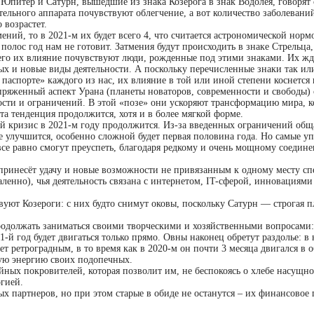
о Юпитер и Сатурн, вышедшие из знака Козерога в знак Водолея, говорят 
ельного аппарата почувствуют облегчение, а вот количество заболевани
 возрастет.
ений, то в 2021-м их будет всего 4, что считается астрономической нормо
полос год нам не готовит. Затмения будут происходить в знаке Стрельца
его их влияние почувствуют люди, рожденные под этими знаками. Их ж
рых и новые виды деятельности. А поскольку перечисленные знаки так ил
паспорте» каждого из нас, их влияние в той или иной степени коснется 
апряженный аспект Урана (планеты новаторов, современности и свободы)
ости и ограничений. В этой «позе» они ускоряют трансформацию мира, к
эта тенденция продолжится, хотя и в более мягкой форме.
ой кризис в 2021-м году продолжится. Из-за введенных ограничений общ
е улучшится, особенно сложной будет первая половина года. Но самые у
се равно смогут преуспеть, благодаря редкому и очень мощному соедин
ринесёт удачу и новые возможности не привязанным к одному месту сп
ленно), чья деятельность связана с интернетом, IT-сферой, инновациями
вуют Козероги: с них будто снимут оковы, поскольку Сатурн — строгая п
родолжать заниматься своими творческими и хозяйственными вопросами:
1-й год будет двигаться только прямо. Овны наконец обретут раздолье: в
ет ретроградным, в то время как в 2020-м он почти 3 месяца двигался в 
ую энергию своих подопечных.
йных покровителей, которая позволит им, не беспокоясь о хлебе насущно
гией.
х партнеров, но при этом старые в обиде не останутся – их финансовое