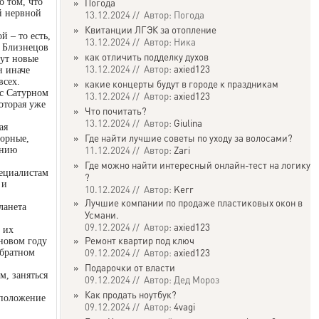
о том, что
»
Погода
й нервной
13.12.2024 // Автор: Погода
»
Квитанции ЛГЭК за отопление
й – то есть,
13.12.2024 // Автор: Ника
, Близнецов
»
как отличить подделку духов
дут новые
13.12.2024 // Автор:
axied123
и иначе
всех.
»
какие концерты будут в городе к праздникам
 с Сатурном
13.12.2024 // Автор:
axied123
оторая уже
»
Что почитать?
13.12.2024 // Автор:
Giulina
ая
»
Где найти лучшие советы по уходу за волосами?
порные,
11.12.2024 // Автор:
Zari
ению
»
Где можно найти интересный онлайн-тест на логику
ециалистам
?
 и
10.12.2024 // Автор:
Kerr
»
Лучшие компании по продаже пластиковых окон в
ланета
Усмани.
09.12.2024 // Автор:
axied123
 их
»
Ремонт квартир под ключ
 новом году
09.12.2024 // Автор:
axied123
обратном
»
Подарочки от власти
м, заняться
09.12.2024 // Автор: Дед Мороз
»
Как продать ноутбук?
 положение
09.12.2024 // Автор:
4vagi