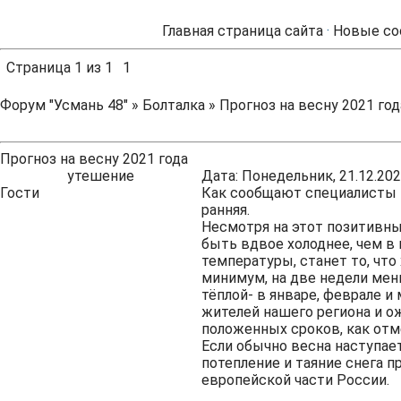
Главная страница сайта
·
Новые со
Страница
1
из
1
1
Форум "Усмань 48"
»
Болталка
»
Прогноз на весну 2021 год
Прогноз на весну 2021 года
утешение
Дата: Понедельник, 21.12.202
Гости
Как сообщают специалисты м
ранняя.
Несмотря на этот позитивный
быть вдвое холоднее, чем в 
температуры, станет то, что
минимум, на две недели мен
тёплой- в январе, феврале и
жителей нашего региона и о
положенных сроков, как отм
Если обычно весна наступает
потепление и таяние снега п
европейской части России.