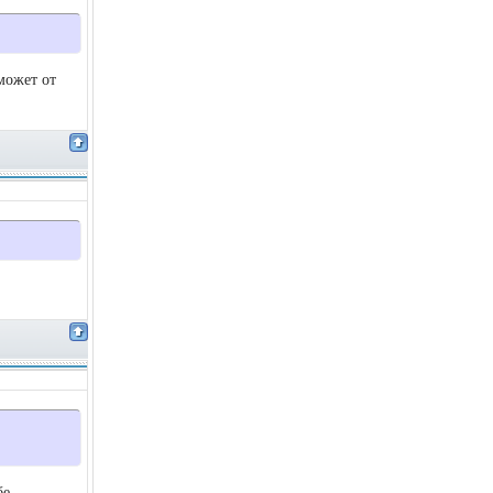
может от
бе