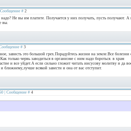
 | Сообщение #
2
то надо? Не вы им платите. Получается у них получать, пусть получают. А
е вы.
| Сообщение #
3
ное, зависть это большой грех.Порадуйтесь жизни на земле.Все болезни 
 Как только червь заводиться в организме с ним надо бороться. в храм
астие и все уйдет.А если сильно гложит читать иисусову молитву и да во
 и ближнему,лучше всякой завести и она от вас отступит.
:50 | Сообщение #
4