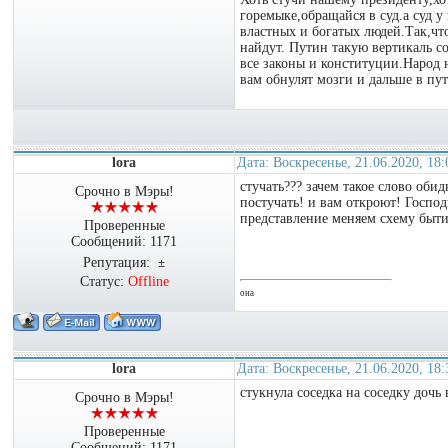
горемыке,обращайся в суд.а суд у
властных и богатых людей.Так,что
найдут. Путин такую вертикаль со
все законы и конституции.Народ 
вам обнулят мозги и дальше в путь....
lora
Дата: Воскресенье, 21.06.2020, 18
стучать??? зачем такое слово оби
Срочно в Мэры!
постучать! и вам откроют! Госпо
представление меняем схему быти
Проверенные
Сообщений:
1171
Репутация:
±
Статус:
Offline
она
lora
Дата: Воскресенье, 21.06.2020, 18
стукнула соседка на соседку дочь
Срочно в Мэры!
Проверенные
Сообщений:
1171