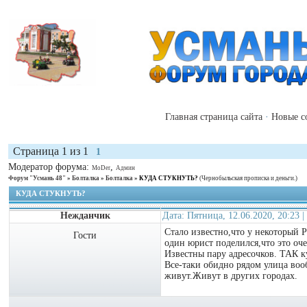
Главная страница сайта
·
Новые с
Страница
1
из
1
1
Модератор форума:
,
MoDer
Админ
Форум "Усмань 48"
»
Болталка
»
Болталка
»
КУДА СТУКНУТЬ?
(Чернобыльская прописка и деньги.)
КУДА СТУКНУТЬ?
Нежданчик
Дата: Пятница, 12.06.2020, 20:23
Стало известно,что у некоторый Р
Гости
один юрист поделился,что это оч
Известны пару адресочков. ТАК к
Все-таки обидно рядом улица воо
живут.Живут в других городах.