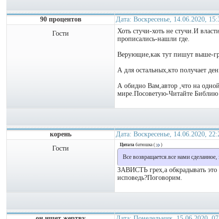
90 процентов
Дата: Воскресенье, 14.06.2020, 15
Хоть стучи-хоть не стучи.И власт
Гости
прописались-нашли где.
Верующие,как тут пишут выше-греш
А для остальных,кто получает ден
А обидно Вам,автор ,что на одной
мире.Посоветую-Читайте Библию 
корень
Дата: Воскресенье, 14.06.2020, 22
Цитата
батюшка
(
)
Гости
Все возвращается.все нами сделанное, 
ЗАВИСТЬ грех,а обкрадывать это 
исповедь?Поговорим.
он ищет жертву
Дата: Понедельник, 15.06.2020, 0