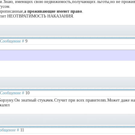
ги.Знаю, имеющих свою недвижимость,получающих льготы,но не прожи
тусом.
рописанные,
а проживающие имеют право
.
наступит НЕОТВРАТИМОСТЬ НАКАЗАНИЯ.
 | Сообщение #
9
 | Сообщение #
10
 Борзуну.Он знатный стукачек.Стучит при всех правителях.Может даже на
жалел
Сообщение #
11