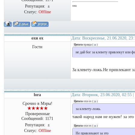
Репутация:
±
она
Статус:
Offline
охи ох
Дата: Воскресенье, 21.06.2020, 23
Цитата
правда
(
)
Гости
не дай бог за клевету привлекут или ф
За клевету-ложь.Не привлекают за
lora
Дата: Вторник, 23.06.2020, 02:55
Цитата
охи ох
(
)
Срочно в Мэры!
за клевету-ложь.
Проверенные
такой народ нам не нужен! за это
Сообщений:
1171
Репутация:
±
Цитата
охи ох
(
)
Статус:
Offline
Не привлекают за это