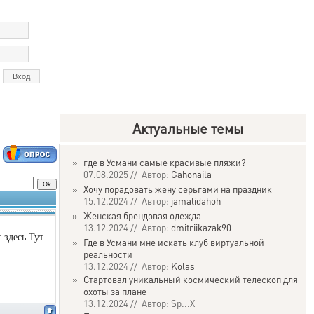
Актуальные темы
»
где в Усмани самые красивые пляжи?
07.08.2025 // Автор:
Gahonaila
»
Хочу порадовать жену серьгами на праздник
15.12.2024 // Автор:
jamalidahoh
»
Женская брендовая одежда
13.12.2024 // Автор:
dmitriikazak90
 здесь.Тут
»
Где в Усмани мне искать клуб виртуальной
реальности
13.12.2024 // Автор:
Kolas
»
Стартовал уникальный космический телескоп для
охоты за плане
13.12.2024 // Автор: Sp...X