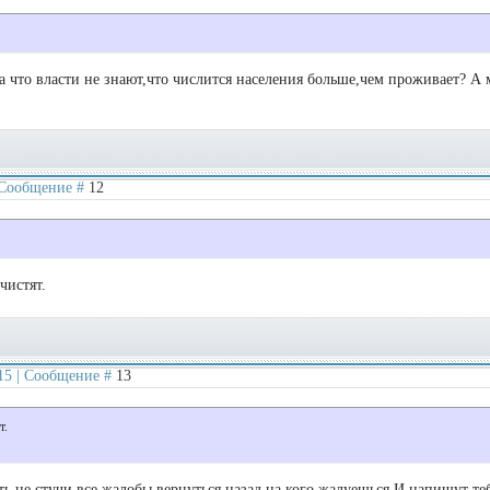
а что власти не знают,что числится населения больше,чем проживает? А 
| Сообщение #
12
чистят.
:15 | Сообщение #
13
т.
ть не стучи все жалобы вернуться назад на кого жалуешься.И напишут те