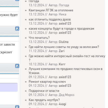
»
Погода
13.12.2024 // Автор: Погода
»
Квитанции ЛГЭК за отопление
13.12.2024 // Автор: Ника
 нужно будет
»
как отличить подделку духов
13.12.2024 // Автор:
axied123
»
какие концерты будут в городе к праздникам
13.12.2024 // Автор:
axied123
»
Что почитать?
13.12.2024 // Автор:
Giulina
от зависти
»
Где найти лучшие советы по уходу за волосами?
11.12.2024 // Автор:
Zari
скреснет
»
Где можно найти интересный онлайн-тест на логику
?
10.12.2024 // Автор:
Kerr
»
Лучшие компании по продаже пластиковых окон в
Усмани.
09.12.2024 // Автор:
axied123
»
Ремонт квартир под ключ
09.12.2024 // Автор:
axied123
»
Подарочки от власти
09.12.2024 // Автор: Дед Мороз
»
Как продать ноутбук?
09.12.2024 // Автор:
4vagi