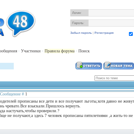
Логин:
Пароль:
Забыл пароль
|
Регистрация
ообщения
·
Участники
·
Правила форума
·
Поиск
 | Сообщение #
1
одителей прописаны все дети и все получают льготы,хотя давно не живут
ень чревато.Все взыскали.Пришлось вернуть.
уда настучать,чтобы проверили.?
бще не получают,а здесь 7 человек прописаны пятилетиями ,а жить-то не