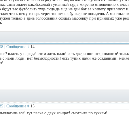
 нас сами знаете какой,самый гуманный суд в мире по отнощению к влас
 будут вас футболить туда сюда,да еще не дай бог за клевету привлекут 
здал,что к нему теперь через тоннель в бункер не попадешь.А местные п
нужен только в день голосования создать массовку при принятых уже ре
................
:08 | Сообщение #
14
дное? власть у народа! этим жить надо! есть двери они открываются! толь
дь с нами люди! нет безысходности! есть тупик нами же созданный! меня
я!
:35 | Сообщение #
15
 выплатила всё! тут палка о двух концах! смотрите по сучкам!