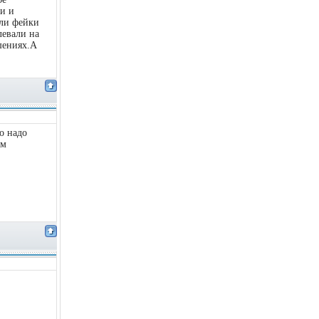
ти и
или фейки
левали на
шениях.А
ко надо
ем