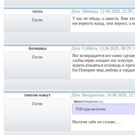
гость
Дата: Пятница, 12.06.2020, 22:59
У вас не обида, а зависть. Вам э
Гости
им вернуть назад, они вернут, а н
батюшка
Дата: Суббота, 13.06.2020, 08:29 
Все возвращается.все нами сделан
Гости
злобы,червь поедает нас изнутри.
ходить,покаяться исповедь и прич
бог.Поверьте мир,любовь в сердце
тонтон-макут
Дата: Воскресенье, 14.06.2020, 12
Цитата
Нежданчик
(
)
Гости
ТАК куда настучать
Настучи себе по голове.....