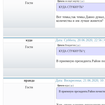
Цитата
он ищет жертву
(
)
Гости
КУДА СТУКНУТЬ?
Вот темка,так темка.Давно думал,
количества и им лучше живется?
куда
Дата: Суббота, 20.06.2020, 22:56 
Цитата
Нежданчик
(
)
Гости
КУДА СТУКНУТЬ? (
В приемную президента.Район по
правда
Дата: Воскресенье, 21.06.2020, 10
Цитата
куда
(
)
Гости
В приемную президента.Район почистя
Хоть стучи нашему президенту,хо