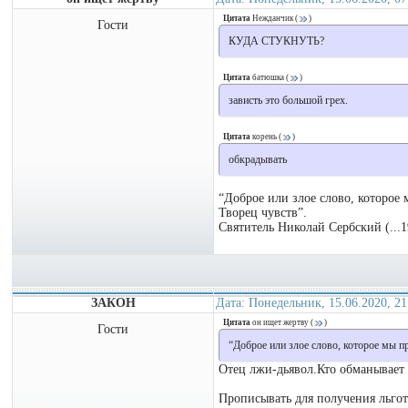
Цитата
Нежданчик
(
)
Гости
КУДА СТУКНУТЬ?
Цитата
батюшка
(
)
зависть это большой грех.
Цитата
корень
(
)
обкрадывать
“Доброе или злое слово, которое 
Творец чувств”.
Святитель Николай Сербский (...1
ЗАКОН
Дата: Понедельник, 15.06.2020, 2
Цитата
он ищет жертву
(
)
Гости
“Доброе или злое слово, которое мы пр
Отец лжи-дьявол.Кто обманывает 
Прописывать для получения льгот