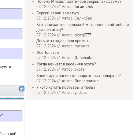
»
Почему Михаил Бахтияров закрыл экоферму?
08.12.2024 // Автор:
forumchik
»
Сергей верни арматуру!
07.12.2024 // Автор: Салихбек
»
Кто занимается продажей металлической мебели
для гостиниц?
07.12.2024 // Автор:
giorgi777
»
Депутаты за,а народ против............
07.12.2024 // Автор: патриот
»
Лев Толстой
07.12.2024 // Автор:
Gahonaila
»
Когда начнется весенняя охота?
вует и
07.12.2024 // Автор: охота
»
Какие идеи насчет корпоративных подарков?
07.12.2024 // Автор:
Зверополлис
»
У кого купить портьеры и тюль?
07.12.2024 // Автор:
yadros
в”.
обыльской