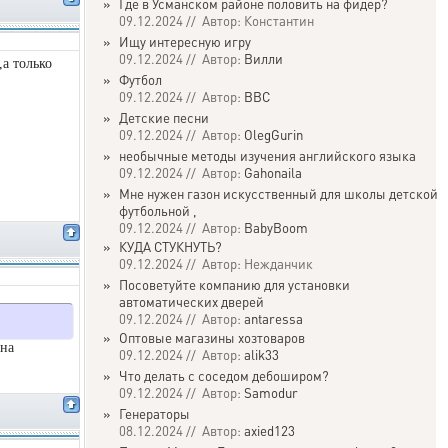
»
Где в Усманском районе половить на фидер?
09.12.2024 // Автор: Константин
»
Ищу интересную игру
09.12.2024 // Автор:
Вилли
,а только
»
Футбол
09.12.2024 // Автор:
ВВС
»
Детские песни
09.12.2024 // Автор:
OlegGurin
»
необычные методы изучения английского языка
09.12.2024 // Автор:
Gahonaila
»
Мне нужен газон искусственный для школы детской
футбольной ,
09.12.2024 // Автор:
BabyBoom
»
КУДА СТУКНУТЬ?
09.12.2024 // Автор: Нежданчик
»
Посоветуйте компанию для установки
автоматических дверей
09.12.2024 // Автор:
antaressa
»
Оптовые магазины хозтоваров
 на
09.12.2024 // Автор:
alik33
»
Что делать с соседом дебоширом?
09.12.2024 // Автор:
Samodur
»
Генераторы
08.12.2024 // Автор:
axied123