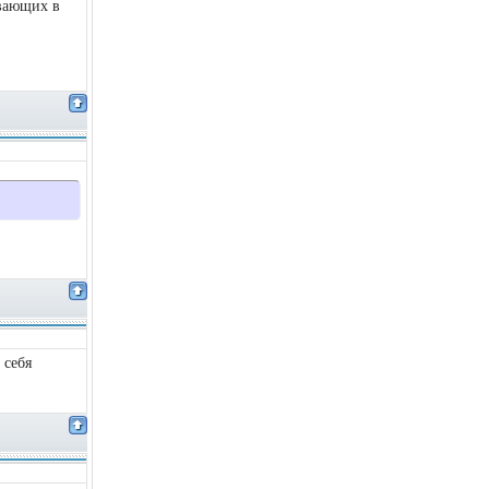
вающих в
 себя