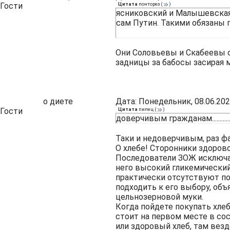
Гости
Цитата
понторез
(
)
ясниковский и Малышевская,
сам Путин. Такими обязаны 
Они Соловьевы и Скабеевы 
задницы за бабосы засирая мозг
о диете
Дата: Понедельник, 08.06.202
Гости
Цитата
пипец
(
)
доверчивым гражданам.............
Таки и недоверчивым, раз ф
О хлебе! Сторонники здоров
Последователи ЗОЖ исключают
него высокий гликемический
практически отсутствуют по
подходить к его выбору, об
цельнозерновой муки.
Когда пойдете покупать хлеб
стоит на первом месте в сос
или здоровый хлеб, там везде