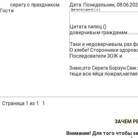
серегу с праздником
Дата: Понедельник, 08.06.202
Гости
Цитата
о диете
(
)
Цитата пипец ()
доверчивым гражданам.............
Таки и недоверчивым, раз ф
О хлебе! Сторонники здоров
Последователи ЗОЖ и
Знаю,это Серега Борзун.Сам 
тещи все яйца пожрал,наглая рожа.
Страница
1
из
1
1
ЗАЧЕМ Р
Внимание! Для того чтобы за