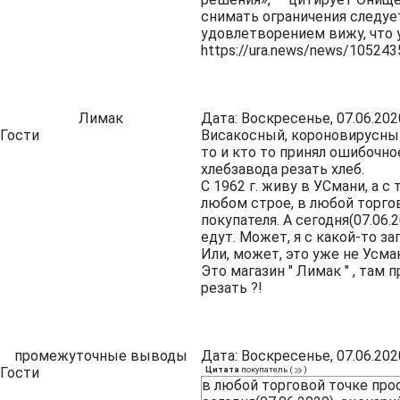
снимать ограничения следует
удовлетворением вижу, что у
https://ura.news/news/10524
Лимак
Дата: Воскресенье, 07.06.202
Гости
Висакосный, короновирусный 
то и кто то принял ошибочно
хлебзавода резать хлеб.
С 1962 г. живу в УСмани, а 
любом строе, в любой торго
покупателя. А сегодня(07.06.
едут. Может, я с какой-то з
Или, может, это уже не Усман
Это магазин " Лимак " , та
резать ?!
промежуточные выводы
Дата: Воскресенье, 07.06.202
Гости
Цитата
покупатель
(
)
в любой торговой точке прос