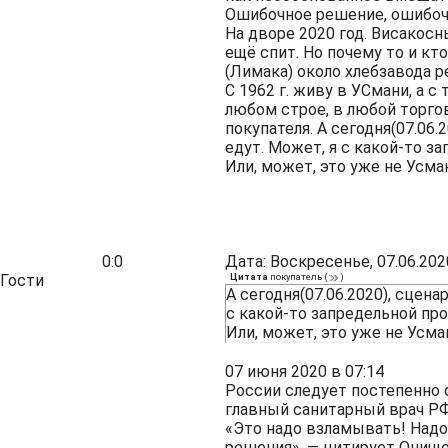
Ошибочное решение, ошибоч
На дворе 2020 год. Висакосн
ещё спит. Но почему то и кт
(Лимака) около хлебзавода р
С 1962 г. живу в УСмани, а 
любом строе, в любой торго
покупателя. А сегодня(07.06.
едут. Может, я с какой-то з
Или, может, это уже не Усман
0:0
Дата: Воскресенье, 07.06.202
Гости
Цитата
покупатель
(
)
А сегодня(07.06.2020), сцена
с какой-то запредельной про
Или, может, это уже не Усман
07 июня 2020 в 07:14
России следует постепенно 
главный санитарный врач Р
«Это надо взламывать! Надо
решения», — цитирует Онище