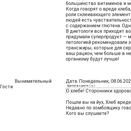
большинство витаминов и ми
Когда говорят о вреде хлеба
роли склеивающего элемента
людей есть чувствительност
с содержанием глютена. Одн
В диетологи все приходит во
придумали суперпродукт — м
патологией рекомендовали з
трансжиры, которые для сер
ваш рацион, чем больше в н
организму будут лучше!
Вынимательный
Дата: Понедельник, 08.06.202
Гости
Цитата
о диете
(
)
О хлебе! Сторонники здоров
Пошли вы на йух, Хлеб вреде
Недавно по зомбоящику гово
Кого вы слушаете?