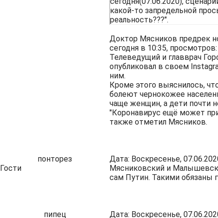
сегодня(07.06.2020), сценари
какой-то запредельной прось
реальность???".
Доктор Мясников предрек н
сегодня в 10:35, просмотров:
Телеведущий и главврач Го
опубликовал в своем Instag
ним.
Кроме этого выяснилось, чт
болеют чернокожее населен
чаще женщин, а дети почти н
"Коронавирус ещё может при
также отметил Мясников.
понторез
Дата: Воскресенье, 07.06.202
Гости
Мясниковский и Малышевская
сам Путин. Такими обязаны 
пипец
Дата: Воскресенье, 07.06.202