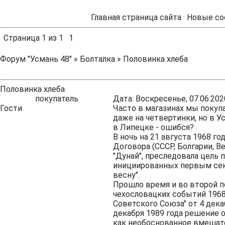
Главная страница сайта
·
Новые со
Страница
1
из
1
1
Форум "Усмань 48"
»
Болталка
»
Половинка хлеба
Половинка хлеба
покупатель
Дата: Воскресенье, 07.06.202
Гости
Часто в магазинах мы покупа
даже на четвертинки, но в Ус
в Липецке - ошибся?
В ночь на 21 августа 1968 
Договора (СССР, Болгарии, В
"Дунай", преследовала цель
инициированных первым се
весну".
Прошло время и во второй п
чехословацких событий 1968 
Советского Союза" от 4 дека
декабря 1989 года решение
как необоснованное вмешате