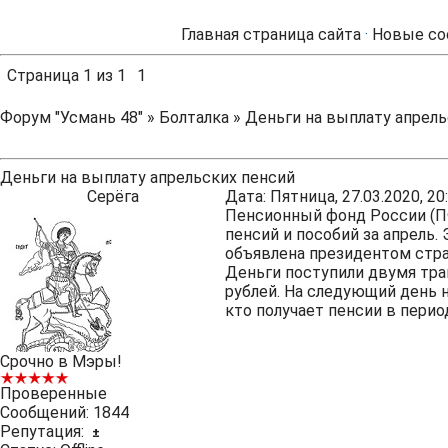
Главная страница сайта
·
Новые со
Страница
1
из
1
1
Форум "Усмань 48"
»
Болталка
»
Деньги на выплату апрель
Деньги на выплату апрельских пенсий
Серёга
Дата: Пятница, 27.03.2020, 2
Пенсионный фонд России (ПФ
пенсий и пособий за апрель.
объявлена президентом стра
Деньги поступили двумя тра
рублей. На следующий день н
кто получает пенсии в период
Срочно в Мэры!
Проверенные
Сообщений:
1844
Репутация:
±