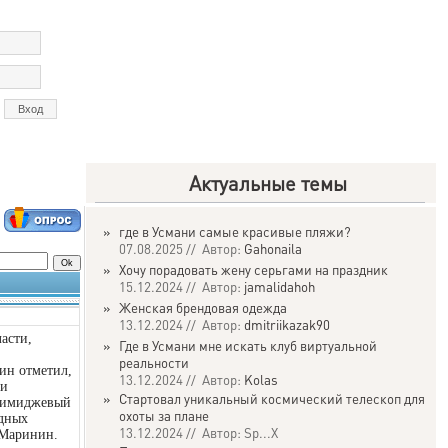
Актуальные темы
»
где в Усмани самые красивые пляжи?
07.08.2025 // Автор:
Gahonaila
»
Хочу порадовать жену серьгами на праздник
15.12.2024 // Автор:
jamalidahoh
»
Женская брендовая одежда
13.12.2024 // Автор:
dmitriikazak90
асти,
»
Где в Усмани мне искать клуб виртуальной
реальности
ин отметил,
13.12.2024 // Автор:
Kolas
 и
»
Стартовал уникальный космический телескоп для
– имиджевый
охоты за плане
одных
13.12.2024 // Автор: Sp...X
 Маринин.