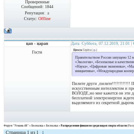
Проверенные
Сообщений:
1844
Репутация:
±
Статус:
Offline
цап - царап
Дата: Суббота, 07.12.2019, 21:01 
Цитата
Серёга
(
)
Гости
Правительством России запущено 12 н
«Экология», «Безопасные и качествен
«Наука», «Цифровая экономика», «Мал
инициативы», «Международная кооперац
Пилите други ,пилите!!!!!!!!!!!!
искусственным интеллектом и про
ВОЛОДЕ,но мне кажется он эти д
бесплатной электроэнергии ждите
выделяемого из секретной дырочки 
Форум "Усмань 48"
»
Болталка
»
Болталка
»
Распределения финансов среди видов спорта области
(Расп
Страница
1
из
1
1