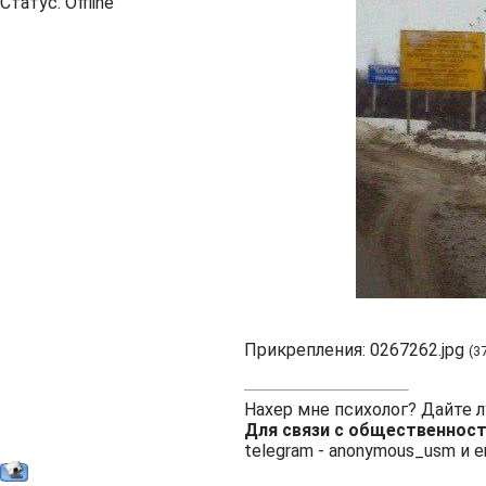
Статус:
Offline
Прикрепления:
0267262.jpg
(3
Нахер мне психолог? Дайте 
Для связи с общественнос
telegram -
anonymous_usm
и e