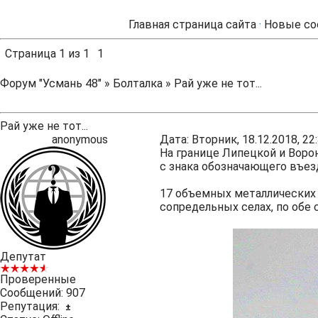
Главная страница сайта
·
Новые со
Страница
1
из
1
1
Форум "Усмань 48"
»
Болталка
»
Рай уже не тот...
Рай уже не тот...
anonymous
Дата: Вторник, 18.12.2018, 2
На границе Липецкой и Воро
с знака обозначающего въез
17 объемных металлических 
сопредельных селах, по обе
Депутат
Проверенные
Сообщений:
907
Репутация:
±