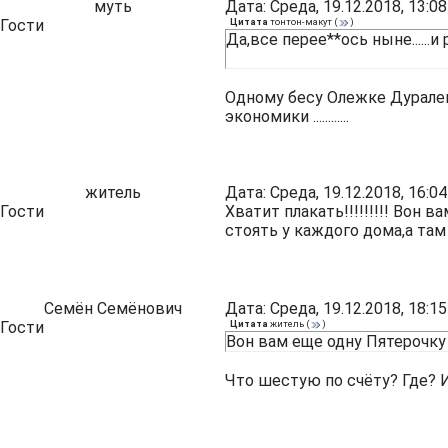
муть
Дата: Среда, 19.12.2018, 13:
Гости
Цитата
тонтон-макут
(
)
Да,все перее**ось ныне......и
Одному бесу Олежке Дуралев
экономики ............
житель
Дата: Среда, 19.12.2018, 16:
Гости
Хватит плакать!!!!!!!!! Вон
стоять у каждого дома,а та
Семён Семёнович
Дата: Среда, 19.12.2018, 18:
Гости
Цитата
житель
(
)
Вон вам еще одну Пятерочку
Что шестую по счёту? Где? Или