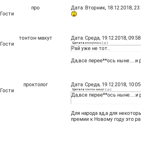
про
Дата: Вторник, 18.12.2018, 2
Гости
тонтон-макут
Дата: Среда, 19.12.2018, 09:
Гости
Цитата
anonymous
(
)
Рай уже не тот...
Да,все перее**ось ныне......и
проктолог
Дата: Среда, 19.12.2018, 10:
Гости
Цитата
тонтон-макут
(
)
Да,все перее**ось ныне......и
Для народа ад,а для некото
премии к Новому году это 